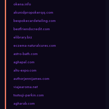
okena.info
akunidpropokerqq.com
bespokecardetailing.com
bestfriendscredit.com
elibrary.biz
eczema-naturalcures.com
astro-bath.com
aghapal.com
altu-expo.com
authorjennijames.com
viajearoma.net
tsutsuji-parkin.com
agharab.com