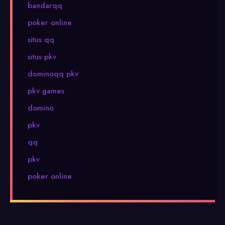
bandarqq
poker online
situs qq
situs pkv
dominoqq pkv
pkv games
domino
pkv
qq
pkv
poker online