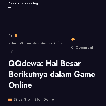
Rasakan
Continue reading
Sensasi
dan
Kegembiraan
By
di
admin@gamblespherex.info
M88
0 Comment
Casino
QQdewa: Hal Besar
Berikutnya dalam Game
Online
Situs Slot
,
Slot Demo