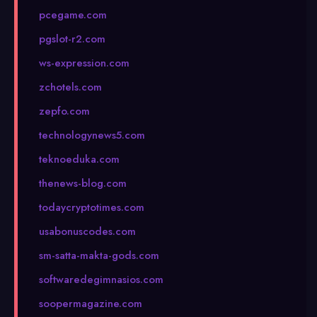
pcegame.com
pgslot-r2.com
ws-expression.com
zchotels.com
zepfo.com
technologynews5.com
teknoeduka.com
thenews-blog.com
todaycryptotimes.com
usabonuscodes.com
sm-satta-makta-gods.com
softwaredegimnasios.com
soopermagazine.com