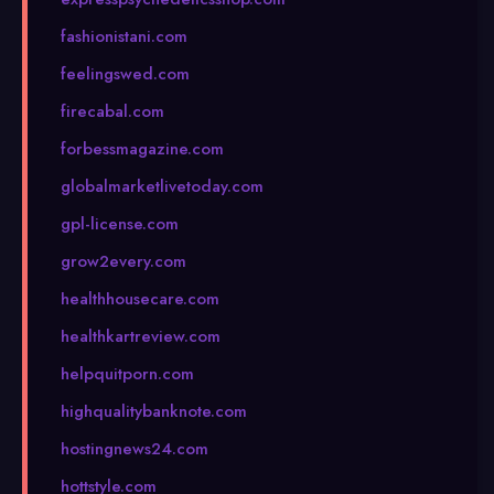
fashionistani.com
feelingswed.com
firecabal.com
forbessmagazine.com
globalmarketlivetoday.com
gpl-license.com
grow2every.com
healthhousecare.com
healthkartreview.com
helpquitporn.com
highqualitybanknote.com
hostingnews24.com
hottstyle.com