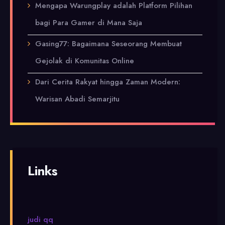
Mengapa Warungplay adalah Platform Pilihan
bagi Para Gamer di Mana Saja
Gasing77: Bagaimana Seseorang Membuat
Gejolak di Komunitas Online
Dari Cerita Rakyat hingga Zaman Modern:
Warisan Abadi Semarjitu
Links
judi qq