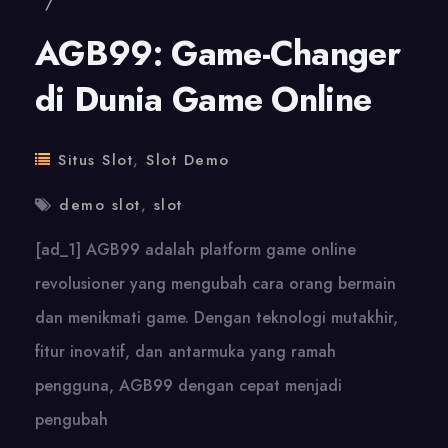
Online
AGB99: Game-Changer
di Dunia Game Online
Situs Slot
,
Slot Demo
demo slot
,
slot
[ad_1] AGB99 adalah platform game online
revolusioner yang mengubah cara orang bermain
dan menikmati game. Dengan teknologi mutakhir,
fitur inovatif, dan antarmuka yang ramah
pengguna, AGB99 dengan cepat menjadi
pengubah