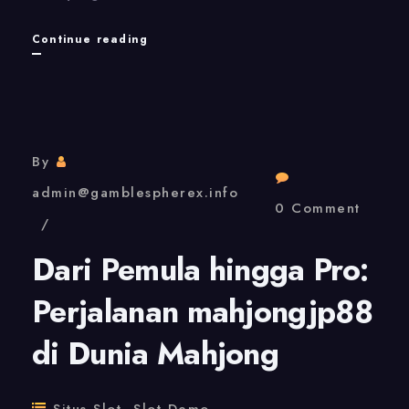
Evolusi
Continue reading
Slot
88:
Bagaimana
By
Teknologi
admin@gamblespherex.info
Mengubah
0 Comment
Permainan
Dari Pemula hingga Pro:
Perjalanan mahjongjp88
di Dunia Mahjong