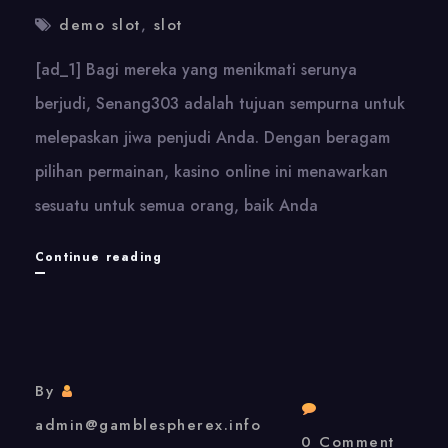
demo slot
,
slot
[ad_1] Bagi mereka yang menikmati serunya
berjudi, Senang303 adalah tujuan sempurna untuk
melepaskan jiwa penjudi Anda. Dengan beragam
pilihan permainan, kasino online ini menawarkan
sesuatu untuk semua orang, baik Anda
Bebaskan
Continue reading
Jiwa
Penjudi
Anda
By
dengan
admin@gamblespherex.info
Beragam
0 Comment