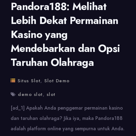
Pandora188: Melihat
Lebih Dekat Permainan
Kasino yang
Mendebarkan dan Opsi
Taruhan Olahraga
Situs Slot
,
Slot Demo
demo slot
,
slot
[ad_1] Apakah Anda penggemar permainan kasino
dan taruhan olahraga? Jika iya, maka Pandora188
adalah platform online yang sempurna untuk Anda.