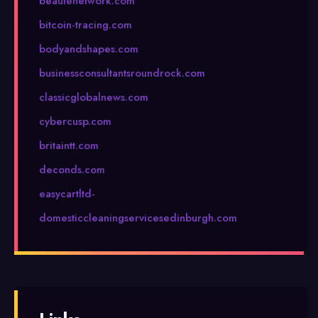
beautenetwork.com
bitcoin-tracing.com
bodyandshapes.com
businessconsultantsroundrock.com
classicglobalnews.com
cybercusp.com
britaintt.com
deconds.com
easycartltd-
domesticcleaningservicesedinburgh.com