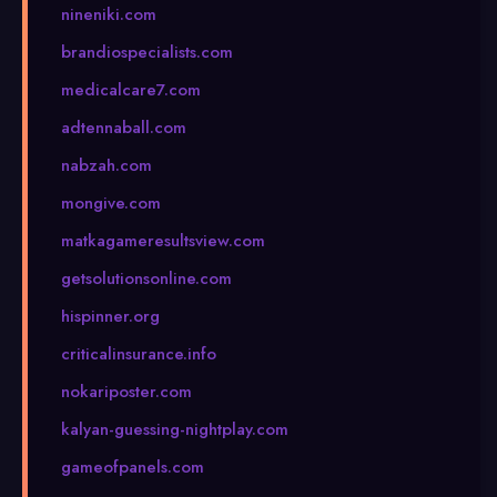
nineniki.com
brandiospecialists.com
medicalcare7.com
adtennaball.com
nabzah.com
mongive.com
matkagameresultsview.com
getsolutionsonline.com
hispinner.org
criticalinsurance.info
nokariposter.com
kalyan-guessing-nightplay.com
gameofpanels.com