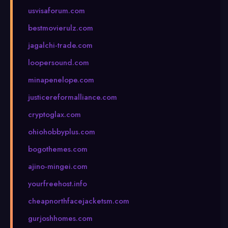
usvisaforum.com
bestmovierulz.com
jagalchi-trade.com
loopersound.com
minapenelope.com
justicereformalliance.com
cryptoglax.com
ohiohobbyplus.com
bogothemes.com
ajino-mingei.com
yourfreehost.info
cheapnorthfacejacketsm.com
gurjoshhomes.com