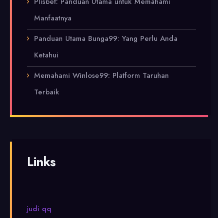
Plisbet: Panduan Utama untuk Memahami
Manfaatnya
Panduan Utama Bunga99: Yang Perlu Anda
Ketahui
Memahami Winlose99: Platform Taruhan
Terbaik
Links
judi qq