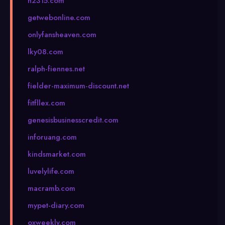
n2315.com
getwebonline.com
onlyfansheaven.com
lky08.com
ralph-fiennes.net
fielder-maximum-discount.net
fitfllex.com
genesisbusinesscredit.com
inforuang.com
kindsmarket.com
luvelylife.com
macramb.com
mypet-diary.com
oxweekly.com