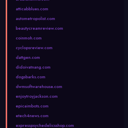
atticabblues.com
autometropolist.com
beautycreamreview.com
coinmoh.com
cyclopsreview.com
dattgen.com
didoivatnang.com
dogsbarks.com
dwmsoftwarehouse.com
enjoytroyjackson.com
epicaimbots.com
etech4news.com
expresspsychedelicsshop.com