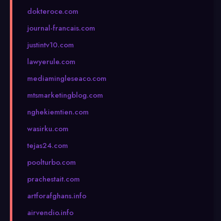
dokteroce.com
journal-francais.com
justintv10.com
lawyerule.com
mediamingleseaco.com
mtsmarketingblog.com
nghekiemtien.com
wasirku.com
tejas24.com
poolturbo.com
prachestait.com
artforafghans.info
airvendio.info