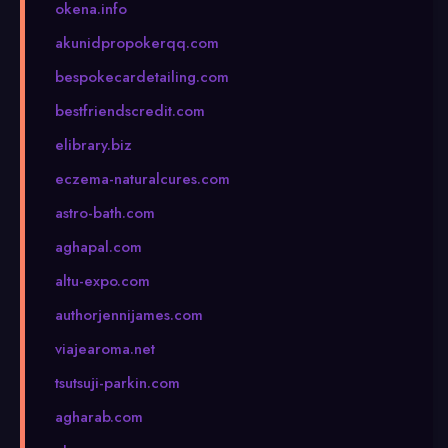
okena.info
akunidpropokerqq.com
bespokecardetailing.com
bestfriendscredit.com
elibrary.biz
eczema-naturalcures.com
astro-bath.com
aghapal.com
altu-expo.com
authorjennijames.com
viajearoma.net
tsutsuji-parkin.com
agharab.com