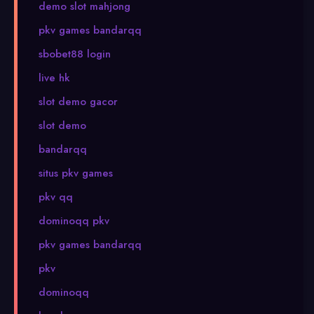
demo slot mahjong
pkv games bandarqq
sbobet88 login
live hk
slot demo gacor
slot demo
bandarqq
situs pkv games
pkv qq
dominoqq pkv
pkv games bandarqq
pkv
dominoqq