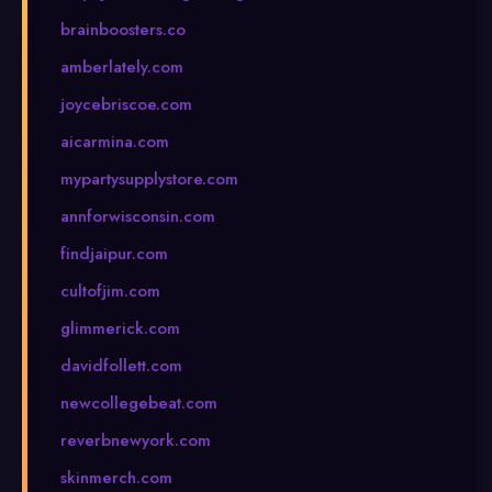
brainboosters.co
amberlately.com
joycebriscoe.com
aicarmina.com
mypartysupplystore.com
annforwisconsin.com
findjaipur.com
cultofjim.com
glimmerick.com
davidfollett.com
newcollegebeat.com
reverbnewyork.com
skinmerch.com