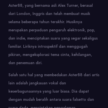
Aster88, yang bernama asli Alex Turner, berasal
dari London, Inggris dan telah membuat musik
selama beberapa tahun terakhir. Musiknya
merupakan perpaduan pengaruh elektronik, pop,
dan indie, menciptakan suara yang segar sekaligus
familiar. Liriknya introspektif dan menggugah
pikiran, mengeksplorasi tema cinta, kehilangan,
dan penemuan diri.
Salah satu hal yang membedakan Aster88 dari artis
lain adalah jangkauan vokal dan
keserbagunaannya yang luar biasa. Dia dapat
dengan mudah beralih antara suara falsetto dan
suara dada, menciptakan pengalaman