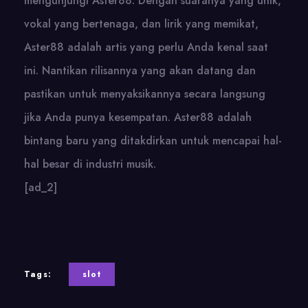
mengunjungi Aster88. Dengan suaranya yang unik,
vokal yang bertenaga, dan lirik yang memikat,
Aster88 adalah artis yang perlu Anda kenal saat
ini. Nantikan rilisannya yang akan datang dan
pastikan untuk menyaksikannya secara langsung
jika Anda punya kesempatan. Aster88 adalah
bintang baru yang ditakdirkan untuk mencapai hal-
hal besar di industri musik.
[ad_2]
Tags:
slot