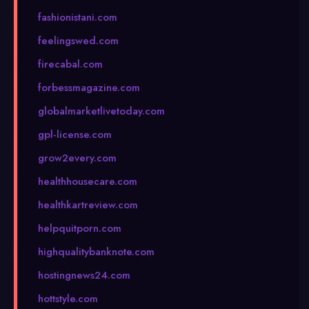
fashionistani.com
feelingswed.com
firecabal.com
forbessmagazine.com
globalmarketlivetoday.com
gpl-license.com
grow2every.com
healthhousecare.com
healthkartreview.com
helpquitporn.com
highqualitybanknote.com
hostingnews24.com
hottstyle.com