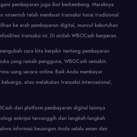
angani pembayaran juga ikut berkembang. Maraknya
n nirsentuh telah membuat transaksi tunai tradisional
lihan ke arah pembayaran digital, muncul kebutuhan
silitasi transaksi ini. Di sinilah WBOCash berperan.
mengubah cara kita berpikir tentang pembayaran
armuka yang ramah pengguna, WBOCash semakin
ima uang secara online. Baik Anda membayar
keluarga, atau melakukan transaksi internasional,
ash dari platform pembayaran digital lainnya
logi enkripsi tercanggih dan langkah-langkah
hwa informasi keuangan Anda selalu aman dan