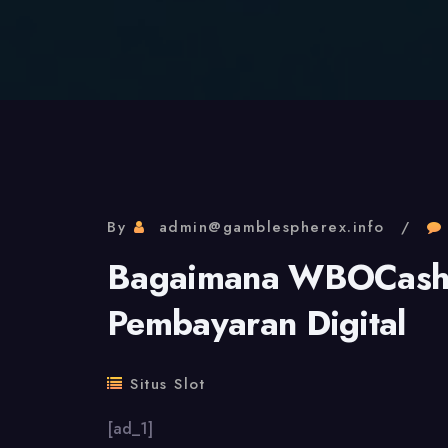
By
admin@gamblespherex.info
Bagaimana WBOCash 
Pembayaran Digital
Situs Slot
[ad_1]