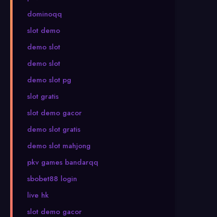
dominoqq
slot demo
demo slot
demo slot
demo slot pg
slot gratis
slot demo gacor
demo slot gratis
demo slot mahjong
pkv games bandarqq
sbobet88 login
live hk
slot demo gacor