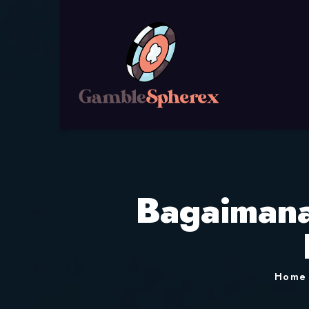
Bagaiman
Home