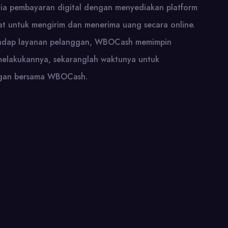
ia pembayaran digital dengan menyediakan platform
kat untuk mengirim dan menerima uang secara online.
rhadap layanan pelanggan, WBOCash memimpin
 melakukannya, sekaranglah waktunya untuk
ngan bersama WBOCash.