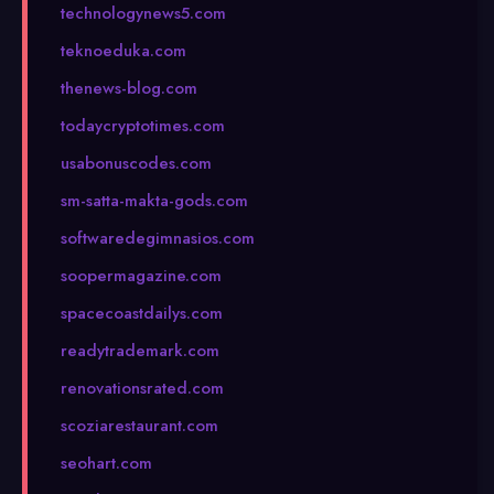
technologynews5.com
teknoeduka.com
thenews-blog.com
todaycryptotimes.com
usabonuscodes.com
sm-satta-makta-gods.com
softwaredegimnasios.com
soopermagazine.com
spacecoastdailys.com
readytrademark.com
renovationsrated.com
scoziarestaurant.com
seohart.com