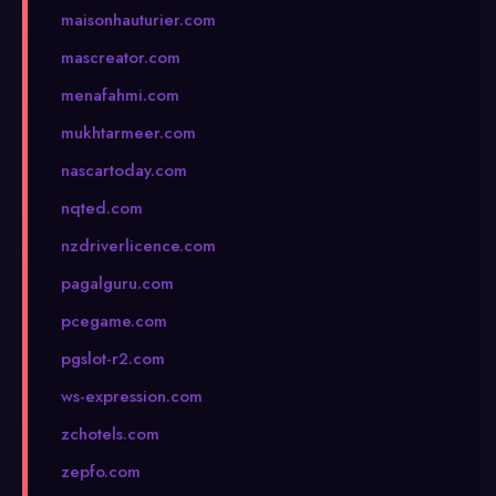
maisonhauturier.com
mascreator.com
menafahmi.com
mukhtarmeer.com
nascartoday.com
nqted.com
nzdriverlicence.com
pagalguru.com
pcegame.com
pgslot-r2.com
ws-expression.com
zchotels.com
zepfo.com