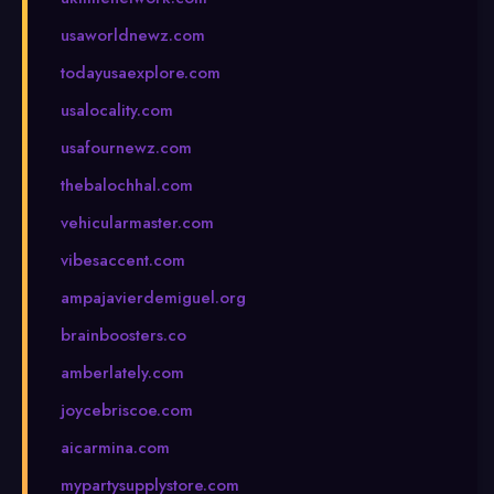
usaworldnewz.com
todayusaexplore.com
usalocality.com
usafournewz.com
thebalochhal.com
vehicularmaster.com
vibesaccent.com
ampajavierdemiguel.org
brainboosters.co
amberlately.com
joycebriscoe.com
aicarmina.com
mypartysupplystore.com