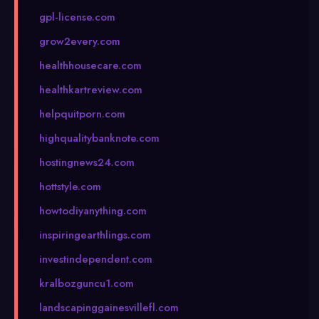
gpl-license.com
grow2every.com
healthhousecare.com
healthkartreview.com
helpquitporn.com
highqualitybanknote.com
hostingnews24.com
hottstyle.com
howtodiyanything.com
inspiringearthlings.com
investindependent.com
kralbozguncu1.com
landscapinggainesvillefl.com