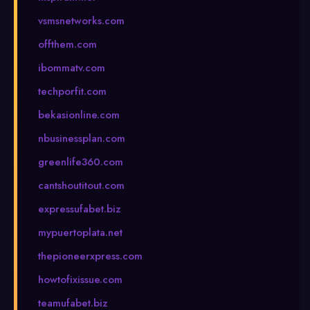
vsmsnetworks.com
offthem.com
ibommatv.com
techporfit.com
bekasionline.com
nbusinessplan.com
greenlife360.com
cantshoutitout.com
expressufabet.biz
mypuertoplata.net
thepioneerxpress.com
howtofixissue.com
teamufabet.biz