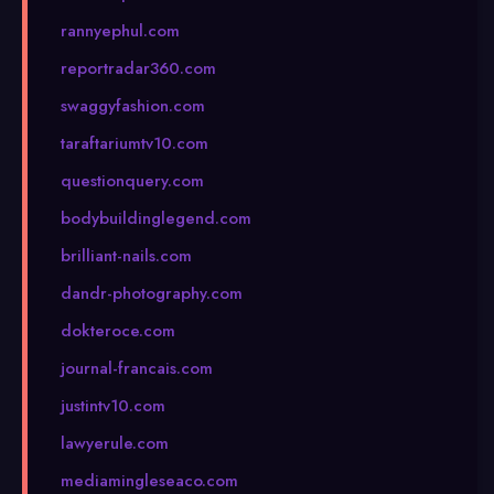
rannyephul.com
reportradar360.com
swaggyfashion.com
taraftariumtv10.com
questionquery.com
bodybuildinglegend.com
brilliant-nails.com
dandr-photography.com
dokteroce.com
journal-francais.com
justintv10.com
lawyerule.com
mediamingleseaco.com