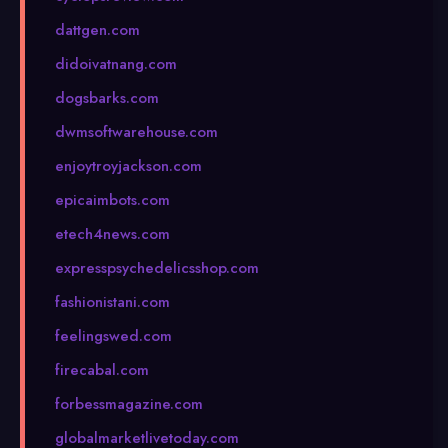
dattgen.com
didoivatnang.com
dogsbarks.com
dwmsoftwarehouse.com
enjoytroyjackson.com
epicaimbots.com
etech4news.com
expresspsychedelicsshop.com
fashionistani.com
feelingswed.com
firecabal.com
forbessmagazine.com
globalmarketlivetoday.com