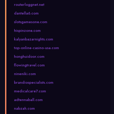
routerloggnet.net
dantella6.com
slotsgamesone.com
hispinzone.com
kalyanbazarnights.com
top-online-casino-usa.com
honghuidoor.com
flowingtravel.com
nineniki.com
brandiospecialists.com
medicalcare7.com
adtennaball.com
nabzah.com