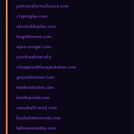
justicereformalliance.com
cryptoglax.com
ohiohobbyplus.com
bogothemes.com
ajino-mingei.com
yourfreehost.info
cheapnorthfacejacketsm.com
gurjoshhomes.com
tombradydiet.com
bonthaiclub.com
casusbelli-mod.com
bookplatesociety.com
lebnewsmedia.com