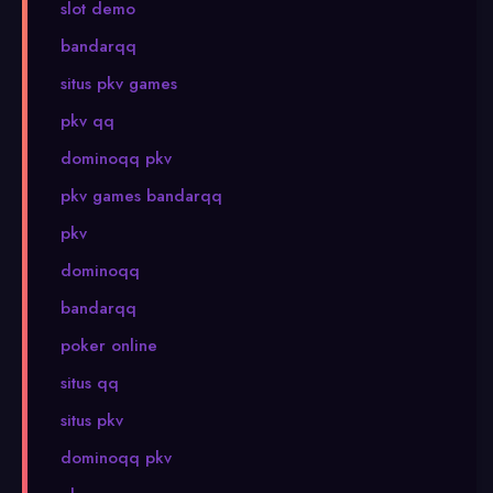
slot demo
bandarqq
situs pkv games
pkv qq
dominoqq pkv
pkv games bandarqq
pkv
dominoqq
bandarqq
poker online
situs qq
situs pkv
dominoqq pkv