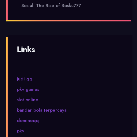
Sosial: The Rise of Bosku777
Links
judi qq
pkv games
slot online
bandar bola terpercaya
dominoqq
pkv