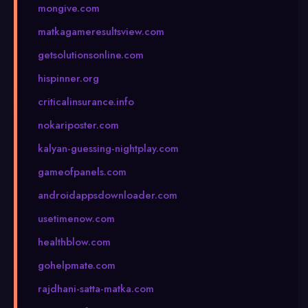
mongive.com
matkagameresultsview.com
getsolutionsonline.com
hispinner.org
criticalinsurance.info
nokariposter.com
kalyan-guessing-nightplay.com
gameofpanels.com
androidappsdownloader.com
usetimenow.com
healthblow.com
gohelpmate.com
rajdhani-satta-matka.com