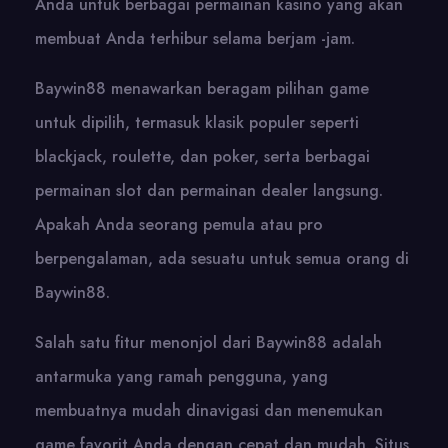
Anda untuk berbagai permainan kasino yang akan
membuat Anda terhibur selama berjam -jam.
Baywin88 menawarkan beragam pilihan game
untuk dipilih, termasuk klasik populer seperti
blackjack, roulette, dan poker, serta berbagai
permainan slot dan permainan dealer langsung.
Apakah Anda seorang pemula atau pro
berpengalaman, ada sesuatu untuk semua orang di
Baywin88.
Salah satu fitur menonjol dari Baywin88 adalah
antarmuka yang ramah pengguna, yang
membuatnya mudah dinavigasi dan menemukan
game favorit Anda dengan cepat dan mudah. Situs