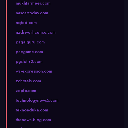
mukhtarmeer.com
nascartoday.com
nqted.com
nzdriverlicence.com
pagalguru.com
pcegame.com
pgslot-r2.com
ws-expression.com
zchotels.com
zepfo.com
technologynews5.com
teknoeduka.com
thenews-blog.com