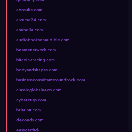
abosulte.com
aiverse24.com
anubella.com
audiobooksonaudible.com
beautenetwork.com
bitcoin-tracing.com
bodyandshapes.com
businessconsultantsroundrock.com
classicglobalnews.com
cybercusp.com
britaintt.com
deconds.com
easycartltd-