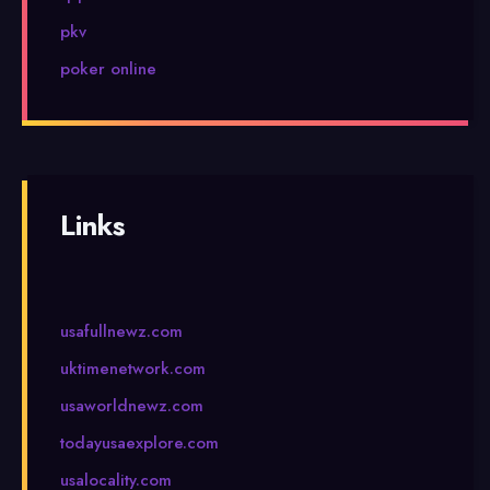
pkv
poker online
Links
usafullnewz.com
uktimenetwork.com
usaworldnewz.com
todayusaexplore.com
usalocality.com