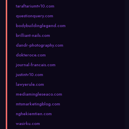
taraftariumtv10.com
questionquery.com
bodybuildinglegend.com
brilliant-nails.com
dandr-photography.com
dokteroce.com
journal-francais.com
justintv10.com
lawyerule.com
mediamingleseaco.com
mtsmarketingblog.com
nghekiemtien.com
wasirku.com