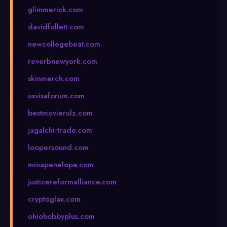
glimmerick.com
davidfollett.com
newcollegebeat.com
reverbnewyork.com
skinmerch.com
usvisaforum.com
bestmovierulz.com
jagalchi-trade.com
loopersound.com
minapenelope.com
justicereformalliance.com
cryptoglax.com
ohiohobbyplus.com