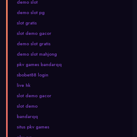
demo slot
demo slot pg
slot gratis
slot demo gacor
demo slot gratis
demo slot mahjong
pkv games bandarqq
sbobet88 login
live hk
slot demo gacor
slot demo
bandarqq
situs pkv games