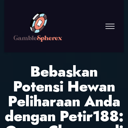
Bebaskan
Potensi Hewan
Peliharaan Anda
dengan Petir188: