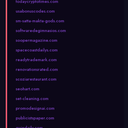
todaycryptotimes.com
usabonuscodes.com
sm-satta-makta-gods.com
softwaredegimnasios.com
soopermagazine.com
spacecoastdailys.com
readytrademark.com
renovationsrated.com
scoziarestaurant.com
seohart.com
set-cleaning.com
promodesignai.com
publicistspaper.com
quindaily.com