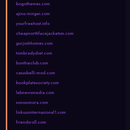
bogothemes.com
ajino-mingei.com
yourfreehost.info
cheapnorthfacejacketsm.com
gurjoshhomes.com
tombradydiet.com
bonthaiclub.com
casusbelli-mod.com
bookplatesociety.com
lebnewsmedia.com
sonosonora.com
linkuusinternasional1.com
friendsroll.com