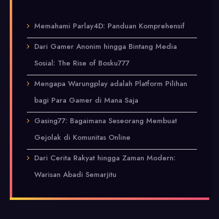
Memahami Parlay4D: Panduan Komprehensif
Dari Gamer Anonim hingga Bintang Media
Sosial: The Rise of Bosku777
Mengapa Warungplay adalah Platform Pilihan
bagi Para Gamer di Mana Saja
Gasing77: Bagaimana Seseorang Membuat
Gejolak di Komunitas Online
Dari Cerita Rakyat hingga Zaman Modern:
Warisan Abadi Semarjitu