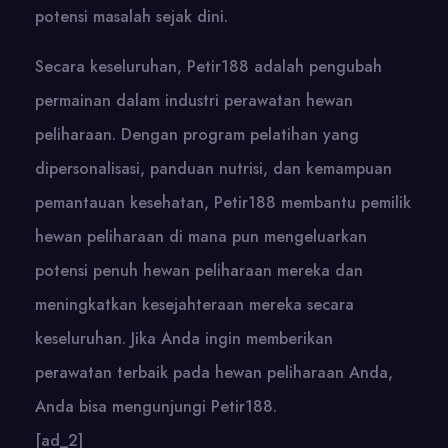
potensi masalah sejak dini.
Secara keseluruhan, Petir188 adalah pengubah
permainan dalam industri perawatan hewan
peliharaan. Dengan program pelatihan yang
dipersonalisasi, panduan nutrisi, dan kemampuan
pemantauan kesehatan, Petir188 membantu pemilik
hewan peliharaan di mana pun mengeluarkan
potensi penuh hewan peliharaan mereka dan
meningkatkan kesejahteraan mereka secara
keseluruhan. Jika Anda ingin memberikan
perawatan terbaik pada hewan peliharaan Anda,
Anda bisa mengunjungi Petir188.
[ad_2]