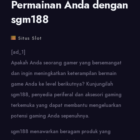
Permainan Anda dengan
sgm188
Situs Slot
[ad_1]
Apakah Anda seorang gamer yang bersemangat
dan ingin meningkatkan keterampilan bermain
game Anda ke level berikutnya? Kunjungilah
sgm188, penyedia periferal dan aksesori gaming
terkemuka yang dapat membantu mengeluarkan
potensi gaming Anda sepenuhnya.
sgm188 menawarkan beragam produk yang