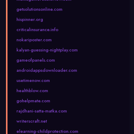
getsolutionsonline.com
hispinner.org
criticalinsurance.info
nokariposter.com
kalyan-guessing-nightplay.com
gameofpanels.com
androidappsdownloader.com
usetimenow.com
healthblow.com
gohelpmate.com
rajdhani-satta-matka.com
writerscraft.net
elearning-childprotection.com