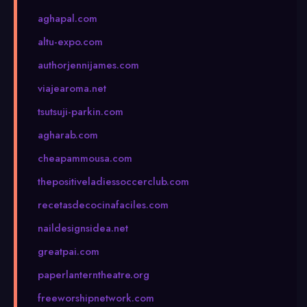
aghapal.com
altu-expo.com
authorjennijames.com
viajearoma.net
tsutsuji-parkin.com
agharab.com
cheapammousa.com
thepositiveladiessoccerclub.com
recetasdecocinafaciles.com
naildesignsidea.net
greatpai.com
paperlanterntheatre.org
freeworshipnetwork.com