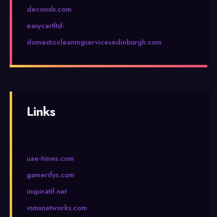
deconds.com
easycartltd-
domesticcleaningservicesedinburgh.com
Links
uae-times.com
gamerifys.com
inspiratif.net
vsmsnetworks.com