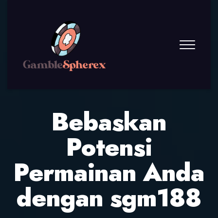
Bebaskan
Potensi
Permainan Anda
dengan sgm188