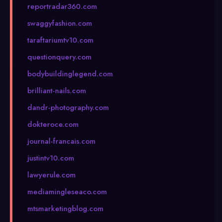
reportradar360.com
swaggyfashion.com
taraftariumtv10.com
questionquery.com
bodybuildinglegend.com
brilliant-nails.com
dandr-photography.com
dokteroce.com
journal-francais.com
justintv10.com
lawyerule.com
mediamingleseaco.com
mtsmarketingblog.com