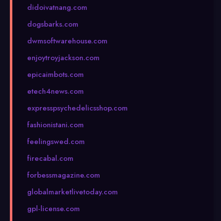
didoivatnang.com
dogsbarks.com
dwmsoftwarehouse.com
enjoytroyjackson.com
epicaimbots.com
etech4news.com
expresspsychedelicsshop.com
fashionistani.com
feelingswed.com
firecabal.com
forbessmagazine.com
globalmarketlivetoday.com
gpl-license.com