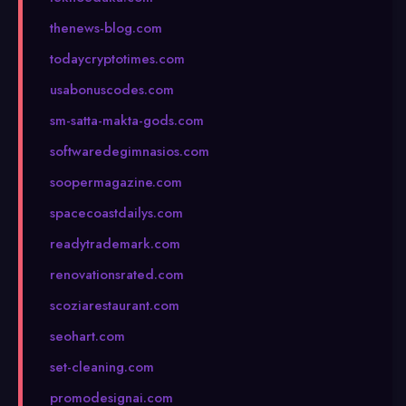
thenews-blog.com
todaycryptotimes.com
usabonuscodes.com
sm-satta-makta-gods.com
softwaredegimnasios.com
soopermagazine.com
spacecoastdailys.com
readytrademark.com
renovationsrated.com
scoziarestaurant.com
seohart.com
set-cleaning.com
promodesignai.com