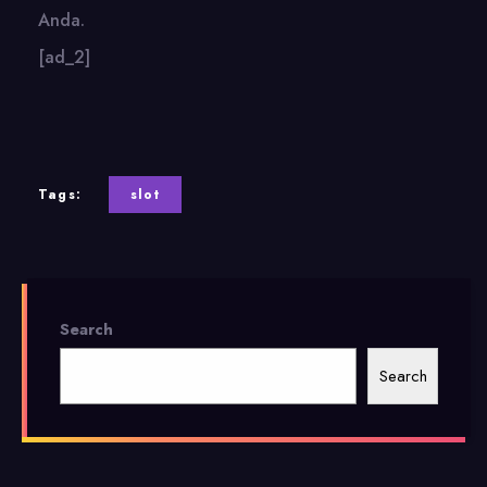
Anda.
[ad_2]
Tags:
slot
Search
Search