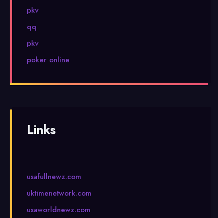
pkv
qq
pkv
poker online
Links
usafullnewz.com
uktimenetwork.com
usaworldnewz.com