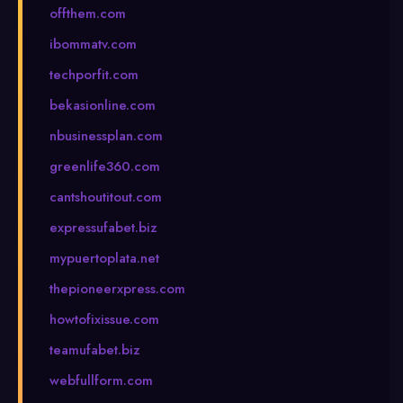
offthem.com
ibommatv.com
techporfit.com
bekasionline.com
nbusinessplan.com
greenlife360.com
cantshoutitout.com
expressufabet.biz
mypuertoplata.net
thepioneerxpress.com
howtofixissue.com
teamufabet.biz
webfullform.com