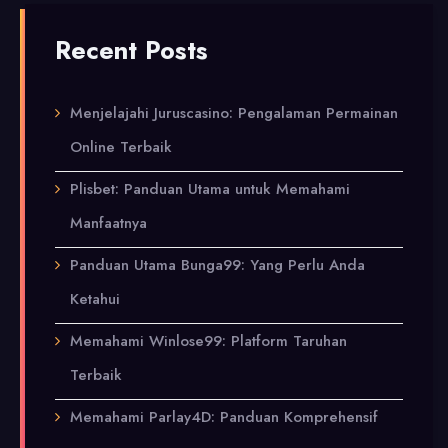
Recent Posts
Menjelajahi Juruscasino: Pengalaman Permainan
Online Terbaik
Plisbet: Panduan Utama untuk Memahami
Manfaatnya
Panduan Utama Bunga99: Yang Perlu Anda
Ketahui
Memahami Winlose99: Platform Taruhan
Terbaik
Memahami Parlay4D: Panduan Komprehensif