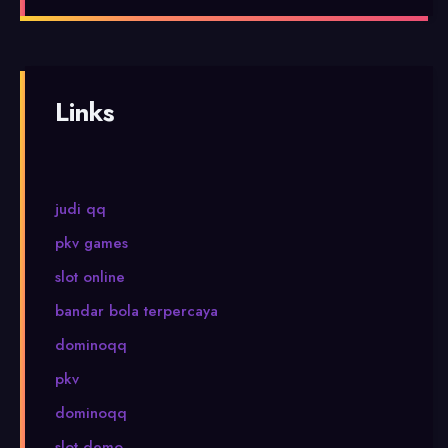
Links
judi qq
pkv games
slot online
bandar bola terpercaya
dominoqq
pkv
dominoqq
slot demo