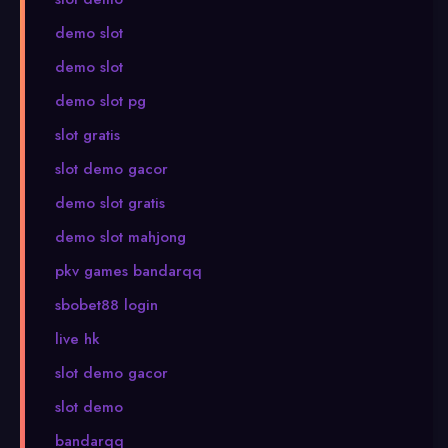
demo slot
demo slot
demo slot pg
slot gratis
slot demo gacor
demo slot gratis
demo slot mahjong
pkv games bandarqq
sbobet88 login
live hk
slot demo gacor
slot demo
bandarqq