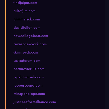
findjaipur.com
cultofjim.com
glimmerick.com
davidfollett.com
newcollegebeat.com
reverbnewyork.com
skinmerch.com
usvisaforum.com
bestmovierulz.com
jagalchi-trade.com
loopersound.com
minapenelope.com
justicereformalliance.com