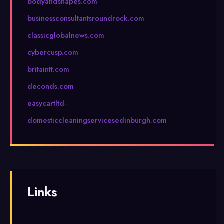
bodyandshapes.com
businessconsultantsroundrock.com
classicglobalnews.com
cybercusp.com
britaintt.com
deconds.com
easycartltd-
domesticcleaningservicesedinburgh.com
Links