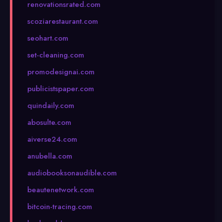
renovationsrated.com
scoziarestaurant.com
seohart.com
set-cleaning.com
promodesignai.com
publicistspaper.com
quindaily.com
abosulte.com
aiverse24.com
anubella.com
audiobooksonaudible.com
beautenetwork.com
bitcoin-tracing.com