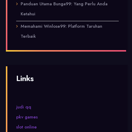
Panduan Utama Bunga99: Yang Perlu Anda
Ketahui
Memahami Winlose99: Platform Taruhan
Terbaik
Links
judi qq
pkv games
slot online