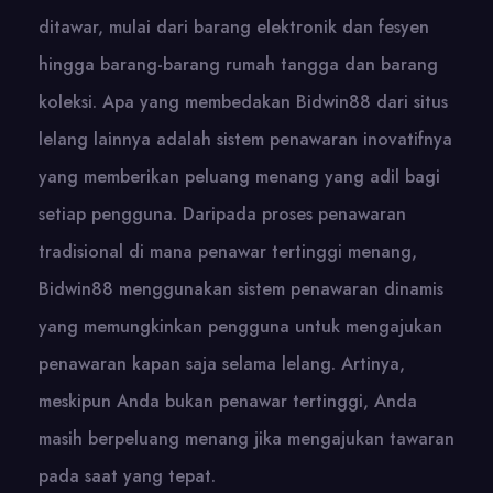
ditawar, mulai dari barang elektronik dan fesyen
hingga barang-barang rumah tangga dan barang
koleksi. Apa yang membedakan Bidwin88 dari situs
lelang lainnya adalah sistem penawaran inovatifnya
yang memberikan peluang menang yang adil bagi
setiap pengguna. Daripada proses penawaran
tradisional di mana penawar tertinggi menang,
Bidwin88 menggunakan sistem penawaran dinamis
yang memungkinkan pengguna untuk mengajukan
penawaran kapan saja selama lelang. Artinya,
meskipun Anda bukan penawar tertinggi, Anda
masih berpeluang menang jika mengajukan tawaran
pada saat yang tepat.