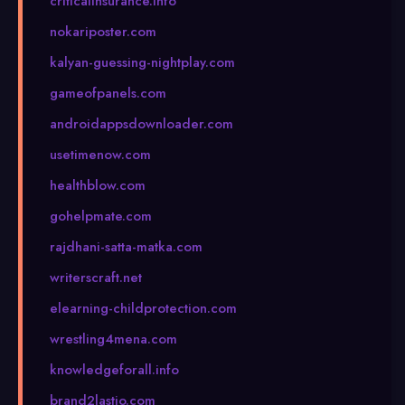
criticalinsurance.info
nokariposter.com
kalyan-guessing-nightplay.com
gameofpanels.com
androidappsdownloader.com
usetimenow.com
healthblow.com
gohelpmate.com
rajdhani-satta-matka.com
writerscraft.net
elearning-childprotection.com
wrestling4mena.com
knowledgeforall.info
brand2lastio.com