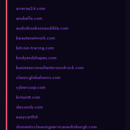
aiverse24.com
anubella.com
audiobooksonaudible.com
beautenetwork.com
bitcoin-tracing.com
bodyandshapes.com
businessconsultantsroundrock.com
classicglobalnews.com
cybercusp.com
britaintt.com
deconds.com
easycartltd-
domesticcleaningservicesedinburgh.com