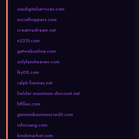
usadigitalservices.com
socialhoppers.com
creativedream.net
n2315.com
getwebonline.com
onlyfansheaven.com
lky08.com
ralph-fiennes.net
fielder-maximum-discount.net
fitfllex.com
genesisbusinesscredit.com
inforuang.com
kindsmarket.com