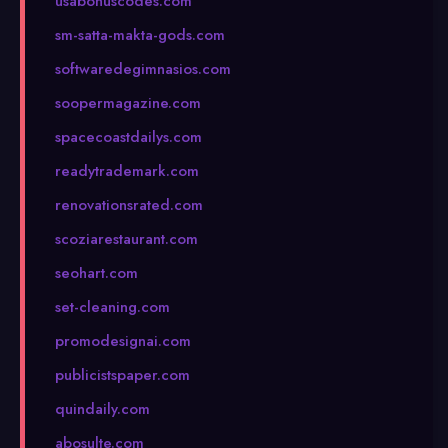
usabonuscodes.com
sm-satta-makta-gods.com
softwaredegimnasios.com
soopermagazine.com
spacecoastdailys.com
readytrademark.com
renovationsrated.com
scoziarestaurant.com
seohart.com
set-cleaning.com
promodesignai.com
publicistspaper.com
quindaily.com
abosulte.com