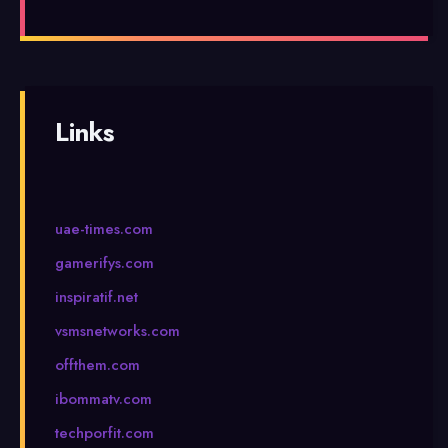
Links
uae-times.com
gamerifys.com
inspiratif.net
vsmsnetworks.com
offthem.com
ibommatv.com
techporfit.com