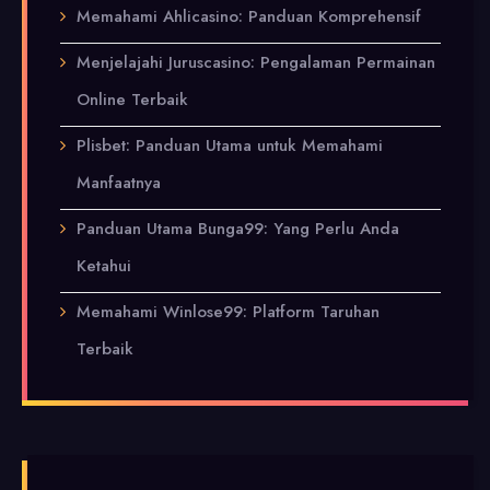
Memahami Ahlicasino: Panduan Komprehensif
Menjelajahi Juruscasino: Pengalaman Permainan
Online Terbaik
Plisbet: Panduan Utama untuk Memahami
Manfaatnya
Panduan Utama Bunga99: Yang Perlu Anda
Ketahui
Memahami Winlose99: Platform Taruhan
Terbaik