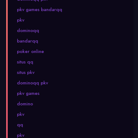
pkv games bandarqq
pkv
dominoqq
bandarqq
poker online
situs qq
situs pkv
dominoqq pkv
pkv games
domino
pkv
qq
pkv