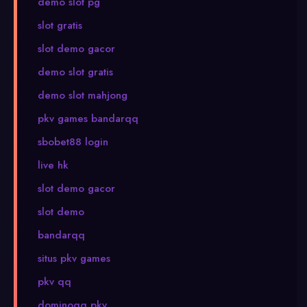
demo slot pg
slot gratis
slot demo gacor
demo slot gratis
demo slot mahjong
pkv games bandarqq
sbobet88 login
live hk
slot demo gacor
slot demo
bandarqq
situs pkv games
pkv qq
dominoqq pkv