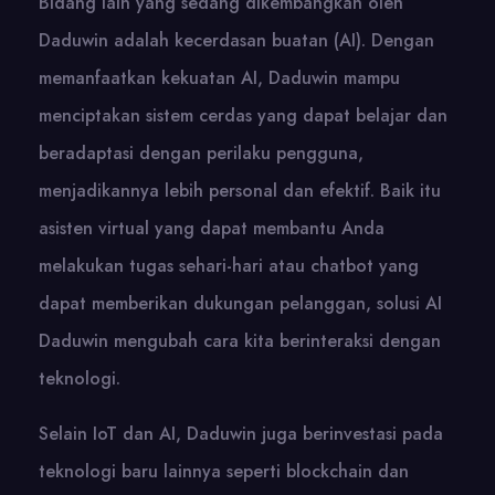
Bidang lain yang sedang dikembangkan oleh
Daduwin adalah kecerdasan buatan (AI). Dengan
memanfaatkan kekuatan AI, Daduwin mampu
menciptakan sistem cerdas yang dapat belajar dan
beradaptasi dengan perilaku pengguna,
menjadikannya lebih personal dan efektif. Baik itu
asisten virtual yang dapat membantu Anda
melakukan tugas sehari-hari atau chatbot yang
dapat memberikan dukungan pelanggan, solusi AI
Daduwin mengubah cara kita berinteraksi dengan
teknologi.
Selain IoT dan AI, Daduwin juga berinvestasi pada
teknologi baru lainnya seperti blockchain dan