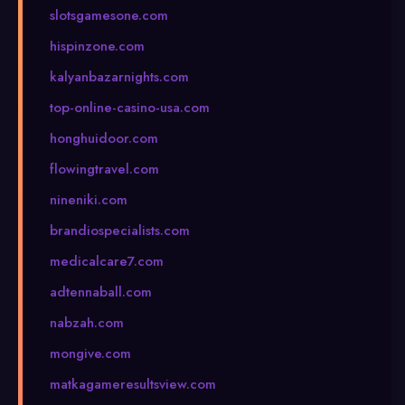
slotsgamesone.com
hispinzone.com
kalyanbazarnights.com
top-online-casino-usa.com
honghuidoor.com
flowingtravel.com
nineniki.com
brandiospecialists.com
medicalcare7.com
adtennaball.com
nabzah.com
mongive.com
matkagameresultsview.com