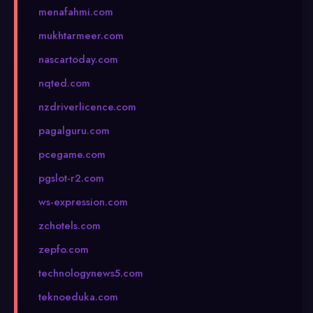
menafahmi.com
mukhtarmeer.com
nascartoday.com
nqted.com
nzdriverlicence.com
pagalguru.com
pcegame.com
pgslot-r2.com
ws-expression.com
zchotels.com
zepfo.com
technologynews5.com
teknoeduka.com