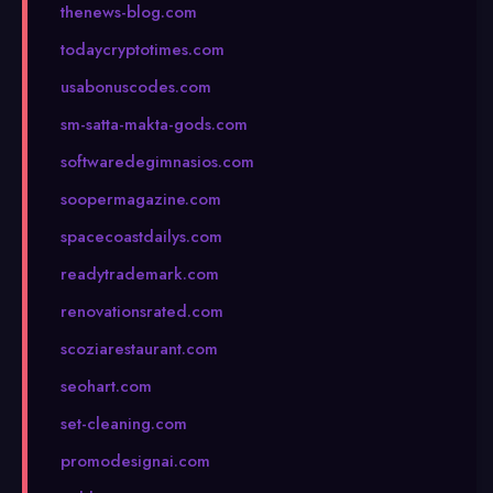
thenews-blog.com
todaycryptotimes.com
usabonuscodes.com
sm-satta-makta-gods.com
softwaredegimnasios.com
soopermagazine.com
spacecoastdailys.com
readytrademark.com
renovationsrated.com
scoziarestaurant.com
seohart.com
set-cleaning.com
promodesignai.com