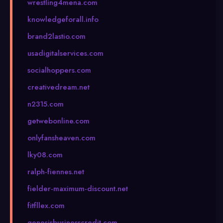
wrestling4mena.com
knowledgeforall.info
brand2lastio.com
usadigitalservices.com
socialhoppers.com
creativedream.net
n2315.com
getwebonline.com
onlyfansheaven.com
lky08.com
ralph-fiennes.net
fielder-maximum-discount.net
fitfllex.com
genesisbusinesscredit.com