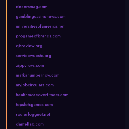
decorsmag.com
gamblingcasinonews.com
universitiesofamerica.net
progameofbrands.com
qbreview.org
servicewueste.org
zippyrevs.com
matkanumbernow.com
myjobcirculars.com
healthmoreoverfitness.com
topslotxgames.com
routerloggnet.net
dantella6.com