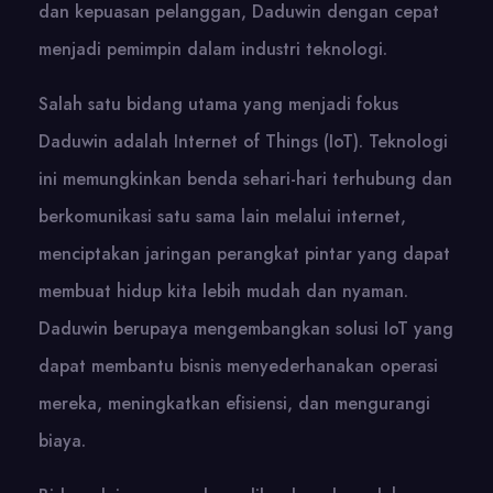
dan kepuasan pelanggan, Daduwin dengan cepat
menjadi pemimpin dalam industri teknologi.
Salah satu bidang utama yang menjadi fokus
Daduwin adalah Internet of Things (IoT). Teknologi
ini memungkinkan benda sehari-hari terhubung dan
berkomunikasi satu sama lain melalui internet,
menciptakan jaringan perangkat pintar yang dapat
membuat hidup kita lebih mudah dan nyaman.
Daduwin berupaya mengembangkan solusi IoT yang
dapat membantu bisnis menyederhanakan operasi
mereka, meningkatkan efisiensi, dan mengurangi
biaya.