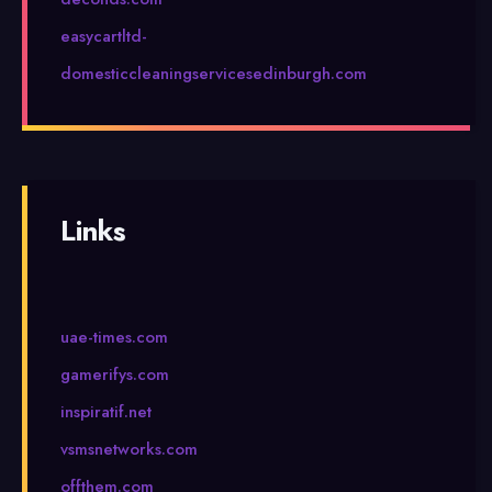
easycartltd-
domesticcleaningservicesedinburgh.com
Links
uae-times.com
gamerifys.com
inspiratif.net
vsmsnetworks.com
offthem.com