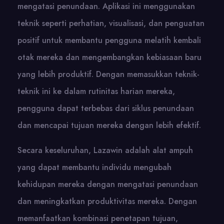
mengatasi penundaan. Aplikasi ini menggunakan
teknik seperti perhatian, visualisasi, dan penguatan
positif untuk membantu pengguna melatih kembali
otak mereka dan mengembangkan kebiasaan baru
yang lebih produktif. Dengan memasukkan teknik-
teknik ini ke dalam rutinitas harian mereka,
pengguna dapat terbebas dari siklus penundaan
dan mencapai tujuan mereka dengan lebih efektif.
Secara keseluruhan, Lazawin adalah alat ampuh
yang dapat membantu individu mengubah
kehidupan mereka dengan mengatasi penundaan
dan meningkatkan produktivitas mereka. Dengan
memanfaatkan kombinasi penetapan tujuan,