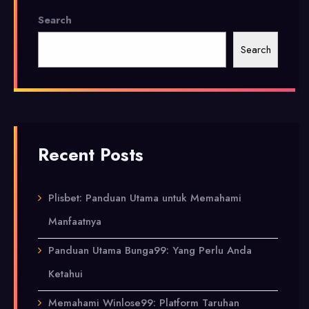
Search
Search
Recent Posts
Plisbet: Panduan Utama untuk Memahami
Manfaatnya
Panduan Utama Bunga99: Yang Perlu Anda
Ketahui
Memahami Winlose99: Platform Taruhan