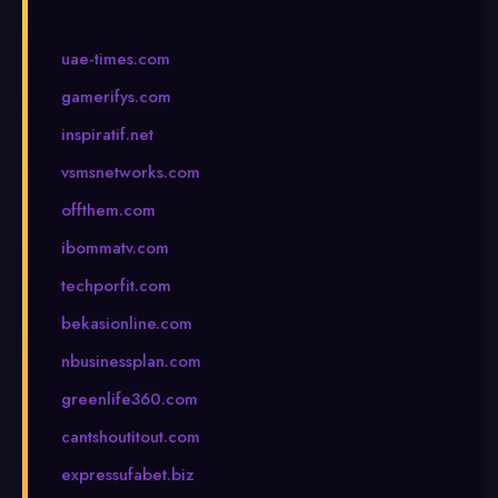
uae-times.com
gamerifys.com
inspiratif.net
vsmsnetworks.com
offthem.com
ibommatv.com
techporfit.com
bekasionline.com
nbusinessplan.com
greenlife360.com
cantshoutitout.com
expressufabet.biz