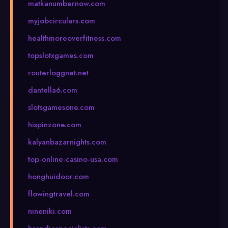
matkanumbernow.com
myjobcirculars.com
healthmoreoverfitness.com
topslotxgames.com
routerloggnet.net
dantella6.com
slotsgamesone.com
hispinzone.com
kalyanbazarnights.com
top-online-casino-usa.com
honghuidoor.com
flowingtravel.com
nineniki.com