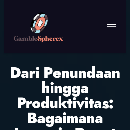
Dari Penundaan
hingga
Produktivitas:
Bagaimana