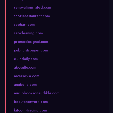
renovationsrated.com
scoziarestaurant.com
seohart.com
set-cleaning.com
promodesignai.com
publicistspaper.com
quindaily.com
abosulte.com
aiverse24.com
anubella.com
audiobooksonaudible.com
beautenetwork.com
bitcoin-tracing.com