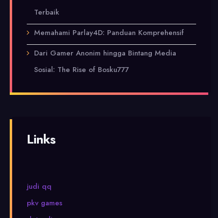
Terbaik
Memahami Parlay4D: Panduan Komprehensif
Dari Gamer Anonim hingga Bintang Media
Sosial: The Rise of Bosku777
Links
judi qq
pkv games