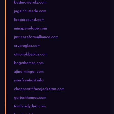
bestmovierulz.com
jagalchi-trade.com
loopersound.com
minapenelope.com
justicereformalliance.com
cryptoglax.com
ohiohobbyplus.com
bogothemes.com
ajino-mingei.com
yourfreehost.info
cheapnorthfacejacketsm.com
gurjoshhomes.com
tombradydiet.com