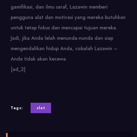
gamifikasi, dan ilmu saraf, Lazawin memberi
pengguna alat dan motivasi yang mereka butuhkan
untuk tetap fokus dan mencapai tujuan mereka.
Jadi, jika Anda lelah menunda-nunda dan siap
mengendalikan hidup Anda, cobalah Lazawin –
Anda tidak akan kecewa.
[ad_2]
Tags:
slot