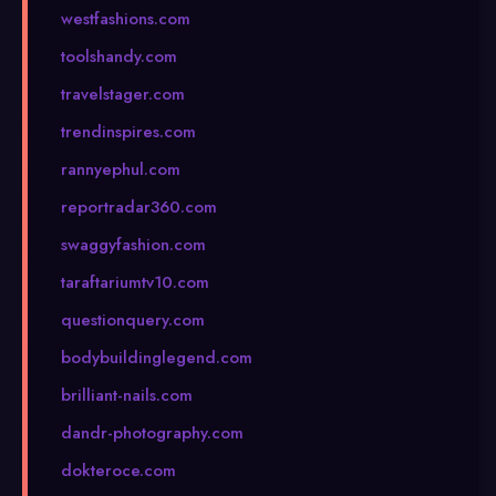
westfashions.com
toolshandy.com
travelstager.com
trendinspires.com
rannyephul.com
reportradar360.com
swaggyfashion.com
taraftariumtv10.com
questionquery.com
bodybuildinglegend.com
brilliant-nails.com
dandr-photography.com
dokteroce.com