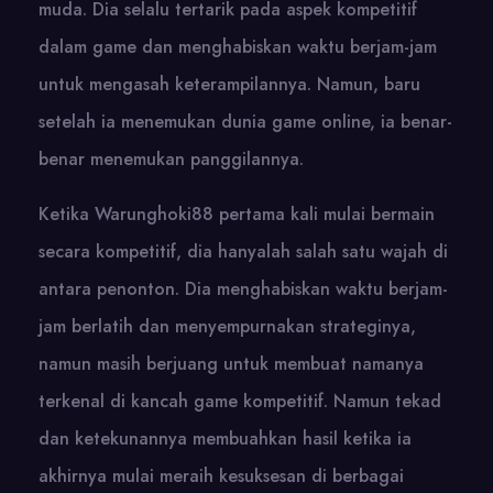
muda. Dia selalu tertarik pada aspek kompetitif
dalam game dan menghabiskan waktu berjam-jam
untuk mengasah keterampilannya. Namun, baru
setelah ia menemukan dunia game online, ia benar-
benar menemukan panggilannya.
Ketika Warunghoki88 pertama kali mulai bermain
secara kompetitif, dia hanyalah salah satu wajah di
antara penonton. Dia menghabiskan waktu berjam-
jam berlatih dan menyempurnakan strateginya,
namun masih berjuang untuk membuat namanya
terkenal di kancah game kompetitif. Namun tekad
dan ketekunannya membuahkan hasil ketika ia
akhirnya mulai meraih kesuksesan di berbagai