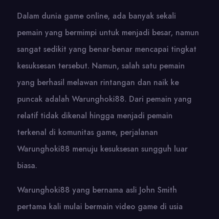
Dalam dunia game online, ada banyak sekali
pemain yang bermimpi untuk menjadi besar, namun
sangat sedikit yang benar-benar mencapai tingkat
kesuksesan tersebut. Namun, salah satu pemain
yang berhasil melawan rintangan dan naik ke
puncak adalah Warunghoki88. Dari pemain yang
relatif tidak dikenal hingga menjadi pemain
terkenal di komunitas game, perjalanan
Warunghoki88 menuju kesuksesan sungguh luar
biasa.
Warunghoki88 yang bernama asli John Smith
pertama kali mulai bermain video game di usia