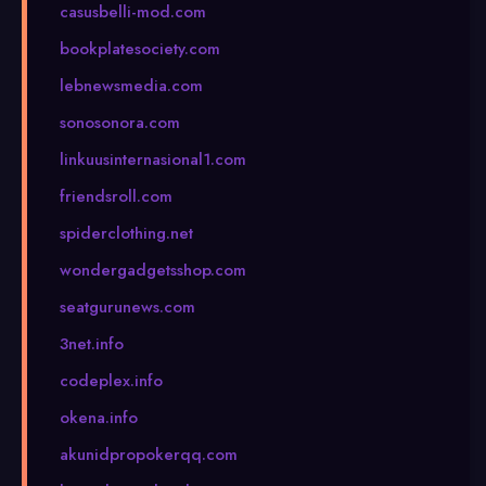
casusbelli-mod.com
bookplatesociety.com
lebnewsmedia.com
sonosonora.com
linkuusinternasional1.com
friendsroll.com
spiderclothing.net
wondergadgetsshop.com
seatgurunews.com
3net.info
codeplex.info
okena.info
akunidpropokerqq.com