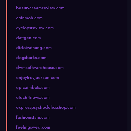
beautycreamreview.com
coinmoh.com
cyclopsreview.com
dattgen.com
didoivatnang.com
dogsbarks.com
dwmsoftwarehouse.com
enjoytroyjackson.com
epicaimbots.com
etech4news.com
expresspsychedelicsshop.com
fashionistani.com
feelingswed.com