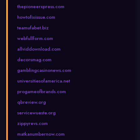
thepioneerxpress.com
howtofixissue.com
teamufabet.biz
webfullform.com
allviddownload.com
decorsmag.com
gamblingcasinonews.com
universitiesofamerica.net
progameofbrands.com
qbreview.org
servicewueste.org
zippyrevs.com
matkanumbernow.com