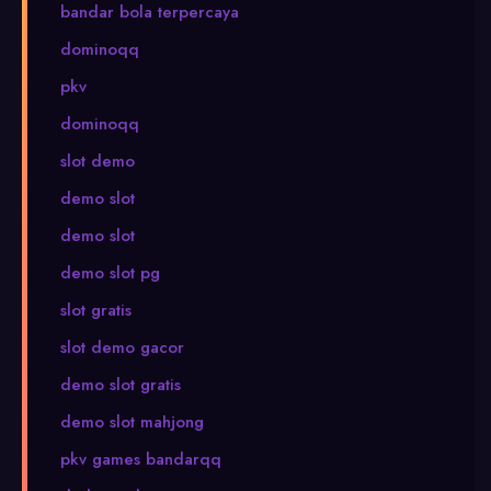
bandar bola terpercaya
dominoqq
pkv
dominoqq
slot demo
demo slot
demo slot
demo slot pg
slot gratis
slot demo gacor
demo slot gratis
demo slot mahjong
pkv games bandarqq