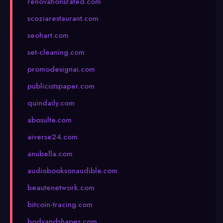
renovationsrated.com
scoziarestaurant.com
seohart.com
set-cleaning.com
promodesignai.com
publicistspaper.com
quindaily.com
abosulte.com
aiverse24.com
anubella.com
audiobooksonaudible.com
beautenetwork.com
bitcoin-tracing.com
bodyandshapes.com