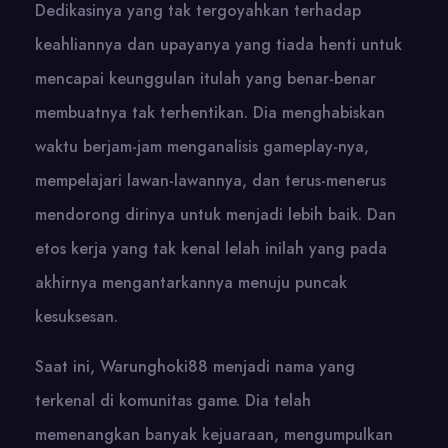
Dedikasinya yang tak tergoyahkan terhadap
keahliannya dan upayanya yang tiada henti untuk
mencapai keunggulan itulah yang benar-benar
membuatnya tak terhentikan. Dia menghabiskan
waktu berjam-jam menganalisis gameplay-nya,
mempelajari lawan-lawannya, dan terus-menerus
mendorong dirinya untuk menjadi lebih baik. Dan
etos kerja yang tak kenal lelah inilah yang pada
akhirnya mengantarkannya menuju puncak
kesuksesan.
Saat ini, Warunghoki88 menjadi nama yang
terkenal di komunitas game. Dia telah
memenangkan banyak kejuaraan, mengumpulkan