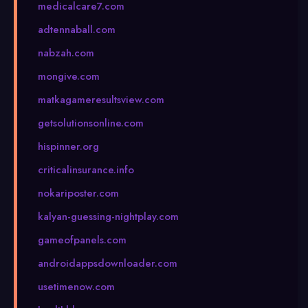
medicalcare7.com
adtennaball.com
nabzah.com
mongive.com
matkagameresultsview.com
getsolutionsonline.com
hispinner.org
criticalinsurance.info
nokariposter.com
kalyan-guessing-nightplay.com
gameofpanels.com
androidappsdownloader.com
usetimenow.com