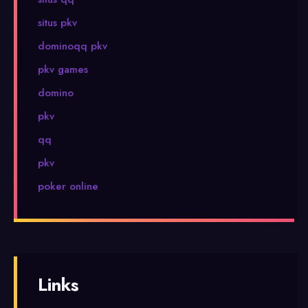
situs pkv
dominoqq pkv
pkv games
domino
pkv
qq
pkv
poker online
Links