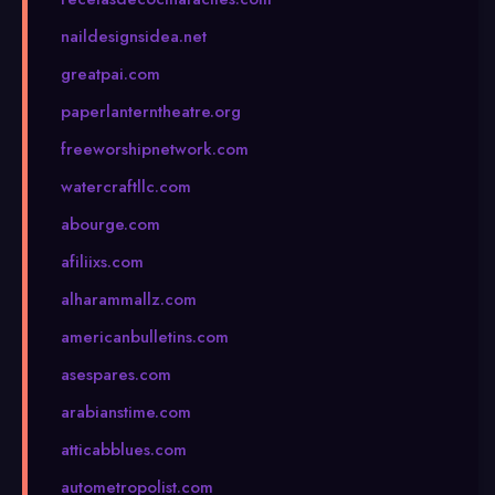
naildesignsidea.net
greatpai.com
paperlanterntheatre.org
freeworshipnetwork.com
watercraftllc.com
abourge.com
afiliixs.com
alharammallz.com
americanbulletins.com
asespares.com
arabianstime.com
atticabblues.com
autometropolist.com