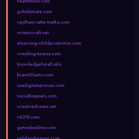
healthblow.com
gohelpmate.com
rajdhani-satta-matka.com
writerscraft.net
elearning-childprotection.com
wrestling4mena.com
knowledgeforall.info
brand2lastio.com
usadigitalservices.com
socialhoppers.com
creativedream.net
n2315.com
getwebonline.com
onlyfansheaven.com