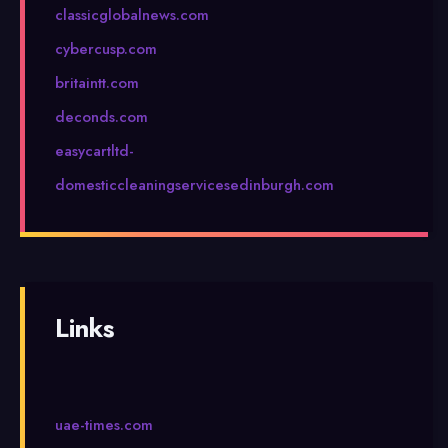
classicglobalnews.com
cybercusp.com
britaintt.com
deconds.com
easycartltd-
domesticcleaningservicesedinburgh.com
Links
uae-times.com