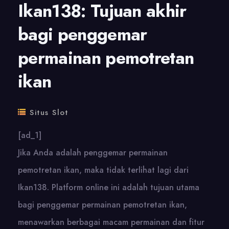
Ikan138: Tujuan akhir
bagi penggemar
permainan pemotretan
ikan
Situs Slot
[ad_1]
Jika Anda adalah penggemar permainan
pemotretan ikan, maka tidak terlihat lagi dari
Ikan138. Platform online ini adalah tujuan utama
bagi penggemar permainan pemotretan ikan,
menawarkan berbagai macam permainan dan fitur