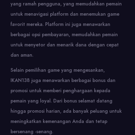
yang ramah pengguna, yang memudahkan pemain
untuk menavigasi platform dan menemukan game
favorit mereka. Platform ini juga menawarkan
berbagai opsi pembayaran, memudahkan pemain
untuk menyetor dan menarik dana dengan cepat
dan aman.
Selain pemilihan game yang mengesankan,
IKAN138 juga menawarkan berbagai bonus dan
promosi untuk memberi penghargaan kepada
pemain yang loyal. Dari bonus selamat datang
hingga promosi harian, ada banyak peluang untuk
meningkatkan kemenangan Anda dan tetap
bersenang -senang.