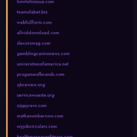
howtofixissue.com
teamufabet.biz
webfullform.com
allviddownload.com
decorsmag.com
gamblingcasinonews.com
universitiesofamerica.net
progameofbrands.com
qbreview.org
servicewueste.org
zippyrevs.com
matkanumbernow.com
myjobcirculars.com
healthmoreoverfitness.com