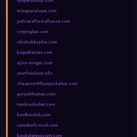
loopersound.com
minapenelope.com
justicereformalliance.com
cryptoglax.com
ohiohobbyplus.com
bogothemes.com
ajino-mingei.com
yourfreehost.info
cheapnorthfacejacketsm.com
gurjoshhomes.com
tombradydiet.com
bonthaiclub.com
casusbelli-mod.com
bookplatesociety.com