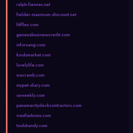
ralph-fiennes.net
fielder-maximum-discount.net
fitfllex.com
genesisbusinesscredit.com
inforuang.com
kindsmarket.com
luvelylife.com
macramb.com
mypet-diary.com
oxweekly.com
panamacitydeckcontractors.com
westfashions.com
toolshandy.com