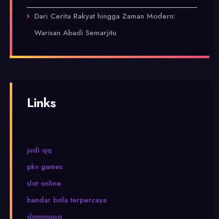
Dari Cerita Rakyat hingga Zaman Modern:
Warisan Abadi Semarjitu
Links
judi qq
pkv games
slot online
bandar bola terpercaya
dominoqq