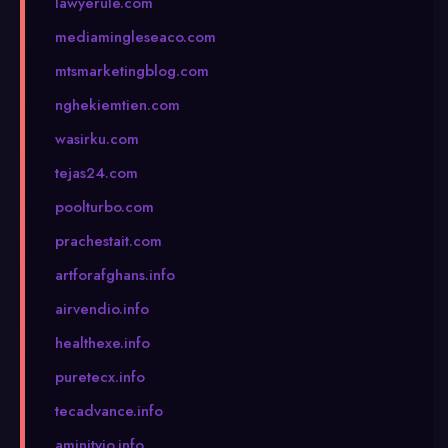
lawyerule.com
mediamingleseaco.com
mtsmarketingblog.com
nghekiemtien.com
wasirku.com
tejas24.com
poolturbo.com
prachestait.com
artforafghans.info
airvendio.info
healthexe.info
puretecx.info
tecadvance.info
aminityio.info