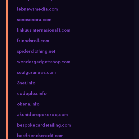
lebnewsmedia.com
sonosonora.com
linkuusinternasional1.com
friendsroll.com
spiderclothing.net
wondergadgetsshop.com
seatgurunews.com
3net.info
codeplex.info
okena.info
akunidpropokerqq.com
bespokecardetailing.com
bestfriendscredit.com