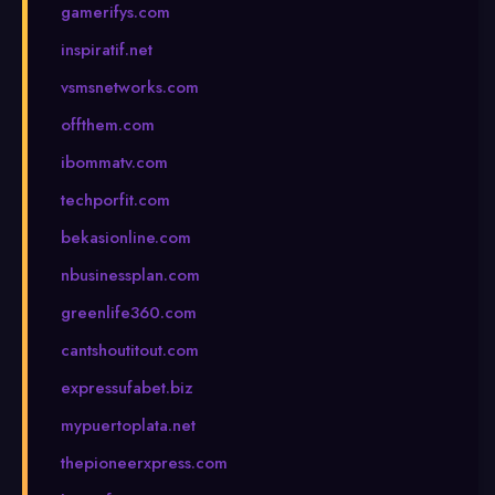
gamerifys.com
inspiratif.net
vsmsnetworks.com
offthem.com
ibommatv.com
techporfit.com
bekasionline.com
nbusinessplan.com
greenlife360.com
cantshoutitout.com
expressufabet.biz
mypuertoplata.net
thepioneerxpress.com