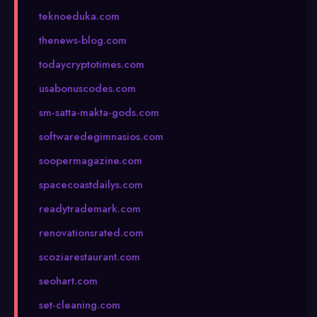
teknoeduka.com
thenews-blog.com
todaycryptotimes.com
usabonuscodes.com
sm-satta-makta-gods.com
softwaredegimnasios.com
soopermagazine.com
spacecoastdailys.com
readytrademark.com
renovationsrated.com
scoziarestaurant.com
seohart.com
set-cleaning.com