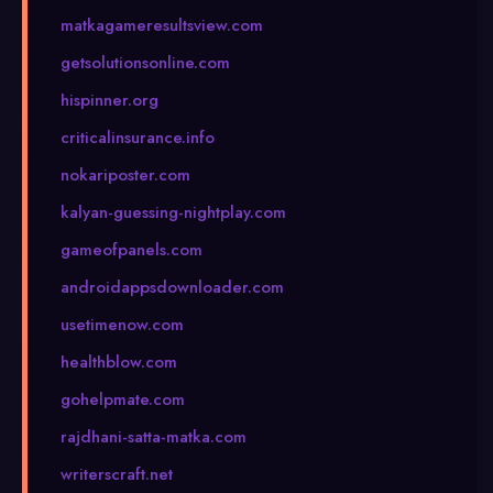
matkagameresultsview.com
getsolutionsonline.com
hispinner.org
criticalinsurance.info
nokariposter.com
kalyan-guessing-nightplay.com
gameofpanels.com
androidappsdownloader.com
usetimenow.com
healthblow.com
gohelpmate.com
rajdhani-satta-matka.com
writerscraft.net