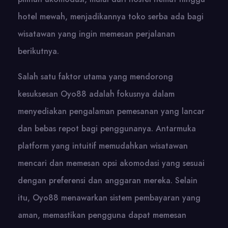
hotel mewah, menjadikannya toko serba ada bagi
wisatawan yang ingin memesan perjalanan
berikutnya.
Salah satu faktor utama yang mendorong
kesuksesan Oyo88 adalah fokusnya dalam
menyediakan pengalaman pemesanan yang lancar
dan bebas repot bagi penggunanya. Antarmuka
platform yang intuitif memudahkan wisatawan
mencari dan memesan opsi akomodasi yang sesuai
dengan preferensi dan anggaran mereka. Selain
itu, Oyo88 menawarkan sistem pembayaran yang
aman, memastikan pengguna dapat memesan