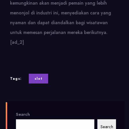
kemungkinan akan menjadi pemain yang lebih
menonjol di industri ini, menyediakan cara yang
nyaman dan dapat diandalkan bagi wisatawan
untuk memesan perjalanan mereka berikutnya.
[ad_2]
Tags:
slot
Search
Search