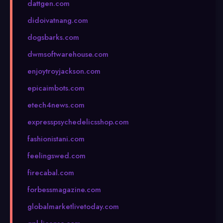
dattgen.com
didoivatnang.com
dogsbarks.com
dwmsoftwarehouse.com
enjoytroyjackson.com
epicaimbots.com
etech4news.com
expresspsychedelicsshop.com
fashionistani.com
feelingswed.com
firecabal.com
forbessmagazine.com
globalmarketlivetoday.com