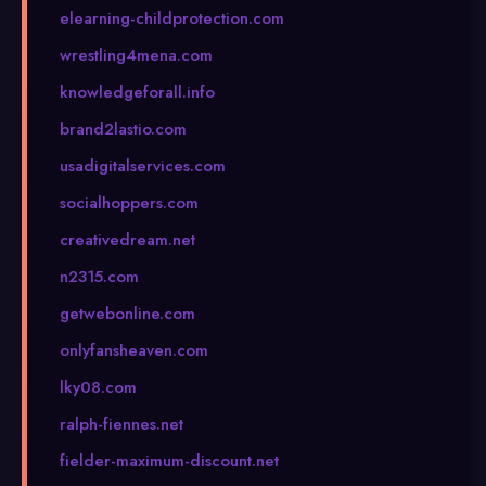
elearning-childprotection.com
wrestling4mena.com
knowledgeforall.info
brand2lastio.com
usadigitalservices.com
socialhoppers.com
creativedream.net
n2315.com
getwebonline.com
onlyfansheaven.com
lky08.com
ralph-fiennes.net
fielder-maximum-discount.net