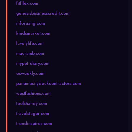
fitfllex.com
genesisbusinesscredit.com
inforuang.com
kindsmarket.com
luvelylife.com
macramb.com
mypet-diary.com
oxweekly.com
panamacitydeckcontractors.com
westfashions.com
toolshandy.com
travelstager.com
trendinspires.com