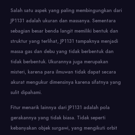
Salah satu aspek yang paling membingungkan dari
JP1131 adalah ukuran dan massanya. Sementara
sebagian besar benda langit memiliki bentuk dan
struktur yang terlihat, JP1131 tampaknya menjadi
massa gas dan debu yang tidak berbentuk dan
tidak berbentuk. Ukurannya juga merupakan
misteri, karena para ilmuwan tidak dapat secara
akurat mengukur dimensinya karena sifatnya yang
sulit dipahami.
Fitur menarik lainnya dari JP1131 adalah pola
gerakannya yang tidak biasa. Tidak seperti
kebanyakan objek surgawi, yang mengikuti orbit