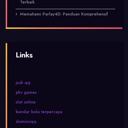
Terbaik
Memahami Parlay4D: Panduan Komprehensif
Links
judi qq
pkv games
slot online
bandar bola terpercaya
dominoqq