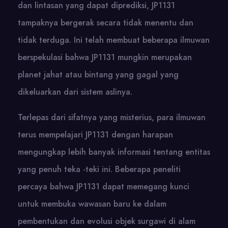
dan lintasan yang dapat diprediksi, JP1131
tampaknya bergerak secara tidak menentu dan
tidak terduga. Ini telah membuat beberapa ilmuwan
berspekulasi bahwa JP1131 mungkin merupakan
planet jahat atau bintang yang gagal yang
dikeluarkan dari sistem aslinya.
Terlepas dari sifatnya yang misterius, para ilmuwan
terus mempelajari JP1131 dengan harapan
mengungkap lebih banyak informasi tentang entitas
yang penuh teka -teki ini. Beberapa peneliti
percaya bahwa JP1131 dapat memegang kunci
untuk membuka wawasan baru ke dalam
pembentukan dan evolusi objek surgawi di alam