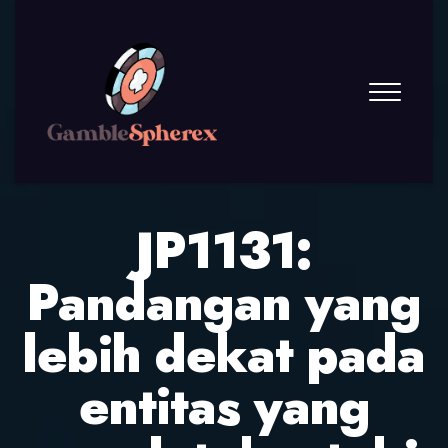
JP1131:
Pandangan yang
lebih dekat pada
entitas yang