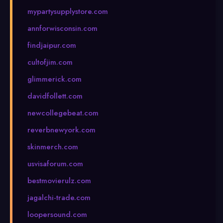
mypartysupplystore.com
annforwisconsin.com
findjaipur.com
cultofjim.com
glimmerick.com
davidfollett.com
newcollegebeat.com
reverbnewyork.com
skinmerch.com
usvisaforum.com
bestmovierulz.com
jagalchi-trade.com
loopersound.com