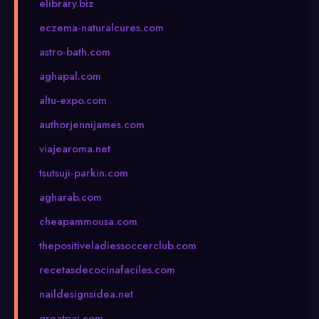
elibrary.biz
eczema-naturalcures.com
astro-bath.com
aghapal.com
altu-expo.com
authorjennijames.com
viajearoma.net
tsutsuji-parkin.com
agharab.com
cheapammousa.com
thepositiveladiessoccerclub.com
recetasdecocinafaciles.com
naildesignsidea.net
greatpai.com