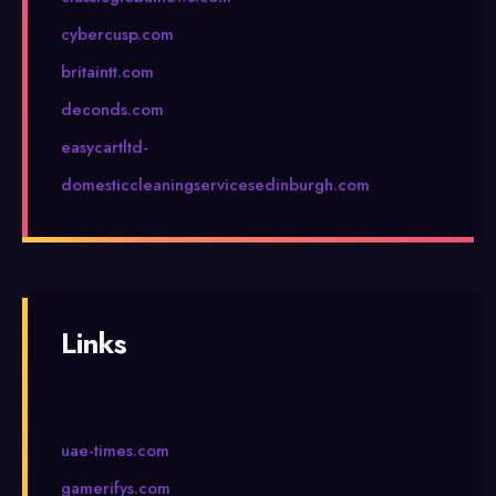
cybercusp.com
britaintt.com
deconds.com
easycartltd-
domesticcleaningservicesedinburgh.com
Links
uae-times.com
gamerifys.com