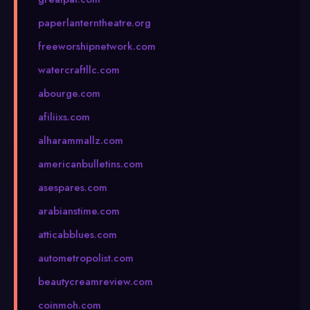
paperlanterntheatre.org
freeworshipnetwork.com
watercraftllc.com
abourge.com
afiliixs.com
alharammallz.com
americanbulletins.com
asespares.com
arabianstime.com
atticabblues.com
autometropolist.com
beautycreamreview.com
coinmoh.com