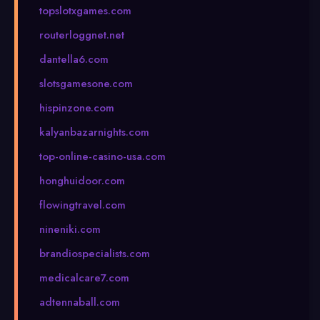
topslotxgames.com
routerloggnet.net
dantella6.com
slotsgamesone.com
hispinzone.com
kalyanbazarnights.com
top-online-casino-usa.com
honghuidoor.com
flowingtravel.com
nineniki.com
brandiospecialists.com
medicalcare7.com
adtennaball.com