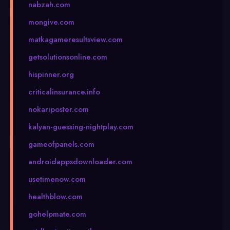
nabzah.com
mongive.com
matkagameresultsview.com
getsolutionsonline.com
hispinner.org
criticalinsurance.info
nokariposter.com
kalyan-guessing-nightplay.com
gameofpanels.com
androidappsdownloader.com
usetimenow.com
healthblow.com
gohelpmate.com