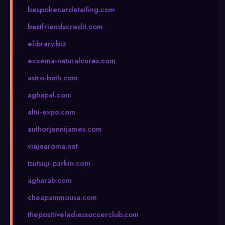
bespokecardetailing.com
bestfriendscredit.com
elibrary.biz
eczema-naturalcures.com
astro-bath.com
aghapal.com
altu-expo.com
authorjennijames.com
viajearoma.net
tsutsuji-parkin.com
agharab.com
cheapammousa.com
thepositiveladiessoccerclub.com