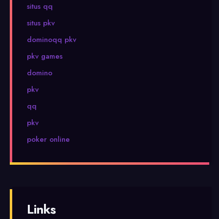
situs qq
situs pkv
dominoqq pkv
pkv games
domino
pkv
qq
pkv
poker online
Links