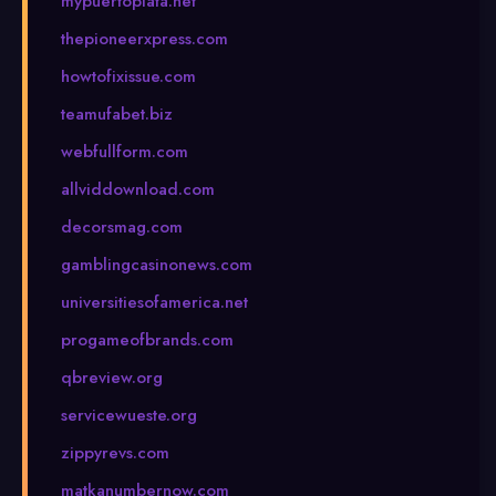
mypuertoplata.net
thepioneerxpress.com
howtofixissue.com
teamufabet.biz
webfullform.com
allviddownload.com
decorsmag.com
gamblingcasinonews.com
universitiesofamerica.net
progameofbrands.com
qbreview.org
servicewueste.org
zippyrevs.com
matkanumbernow.com