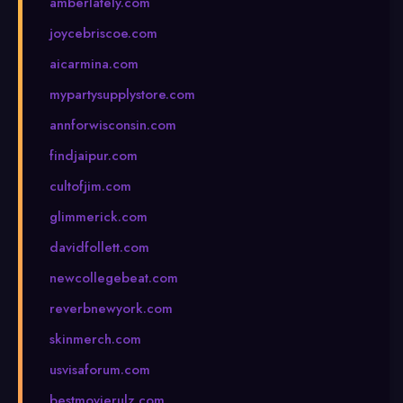
amberlately.com
joycebriscoe.com
aicarmina.com
mypartysupplystore.com
annforwisconsin.com
findjaipur.com
cultofjim.com
glimmerick.com
davidfollett.com
newcollegebeat.com
reverbnewyork.com
skinmerch.com
usvisaforum.com
bestmovierulz.com