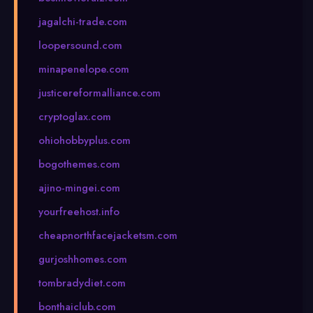
jagalchi-trade.com
loopersound.com
minapenelope.com
justicereformalliance.com
cryptoglax.com
ohiohobbyplus.com
bogothemes.com
ajino-mingei.com
yourfreehost.info
cheapnorthfacejacketsm.com
gurjoshhomes.com
tombradydiet.com
bonthaiclub.com