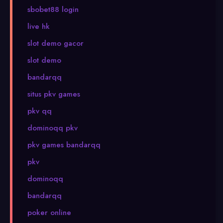
sbobet88 login
live hk
slot demo gacor
slot demo
bandarqq
situs pkv games
pkv qq
dominoqq pkv
pkv games bandarqq
pkv
dominoqq
bandarqq
poker online