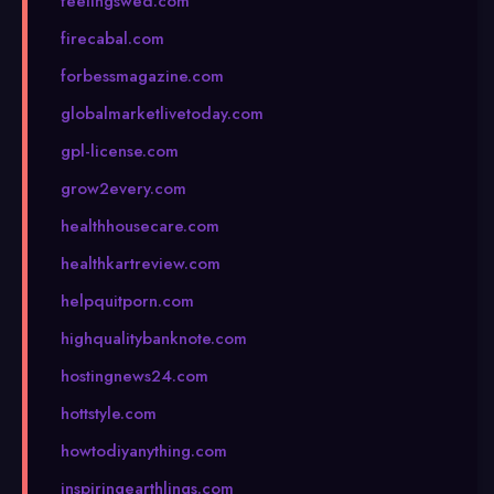
feelingswed.com
firecabal.com
forbessmagazine.com
globalmarketlivetoday.com
gpl-license.com
grow2every.com
healthhousecare.com
healthkartreview.com
helpquitporn.com
highqualitybanknote.com
hostingnews24.com
hottstyle.com
howtodiyanything.com
inspiringearthlings.com