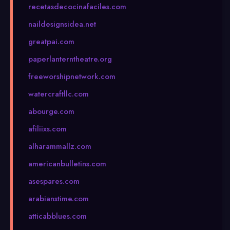
recetasdecocinafaciles.com
naildesignsidea.net
greatpai.com
paperlanterntheatre.org
freeworshipnetwork.com
watercraftllc.com
abourge.com
afiliixs.com
alharammallz.com
americanbulletins.com
asespares.com
arabianstime.com
atticabblues.com