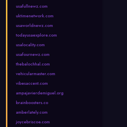
usafullnewz.com
uktimenetwork.com
usaworldnewz.com
todayusaexplore.com
usalocality.com
usafournewz.com
thebalochhal.com
vehicularmaster.com
vibesaccent.com
ampajavierdemiguel.org
brainboosters.co
amberlately.com
joycebriscoe.com