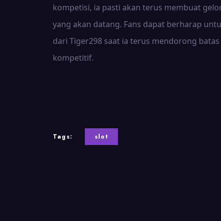
kompetisi, ia pasti akan terus membuat gel
yang akan datang. Fans dapat berharap unt
dari Tiger298 saat ia terus mendorong batas
kompetitif.
Tags:
slot