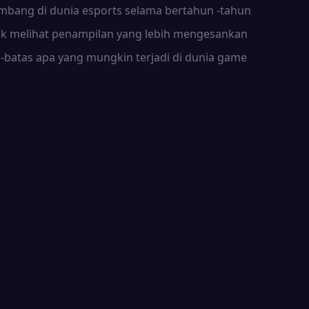
ombang di dunia esports selama bertahun -tahun
uk melihat penampilan yang lebih mengesankan
 -batas apa yang mungkin terjadi di dunia game