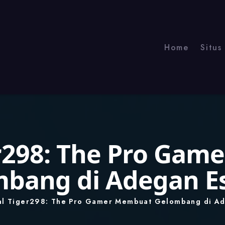
Home
Situs
r298: The Pro Ga
bang di Adegan E
al Tiger298: The Pro Gamer Membuat Gelombang di Ad