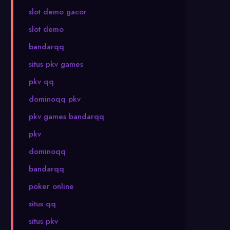
slot demo gacor
slot demo
bandarqq
situs pkv games
pkv qq
dominoqq pkv
pkv games bandarqq
pkv
dominoqq
bandarqq
poker online
situs qq
situs pkv