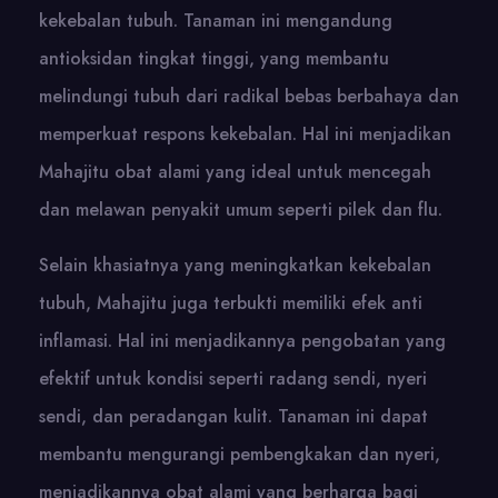
kekebalan tubuh. Tanaman ini mengandung
antioksidan tingkat tinggi, yang membantu
melindungi tubuh dari radikal bebas berbahaya dan
memperkuat respons kekebalan. Hal ini menjadikan
Mahajitu obat alami yang ideal untuk mencegah
dan melawan penyakit umum seperti pilek dan flu.
Selain khasiatnya yang meningkatkan kekebalan
tubuh, Mahajitu juga terbukti memiliki efek anti
inflamasi. Hal ini menjadikannya pengobatan yang
efektif untuk kondisi seperti radang sendi, nyeri
sendi, dan peradangan kulit. Tanaman ini dapat
membantu mengurangi pembengkakan dan nyeri,
menjadikannya obat alami yang berharga bagi