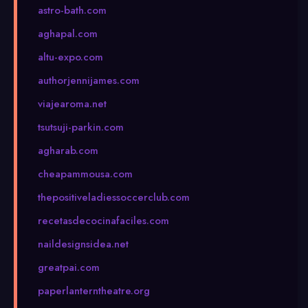
astro-bath.com
aghapal.com
altu-expo.com
authorjennijames.com
viajearoma.net
tsutsuji-parkin.com
agharab.com
cheapammousa.com
thepositiveladiessoccerclub.com
recetasdecocinafaciles.com
naildesignsidea.net
greatpai.com
paperlanterntheatre.org