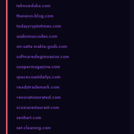
teknoeduka.com
thenews-blog.com
todaycryptotimes.com
usabonuscodes.com
sm-satta-makta-gods.com
softwaredegimnasios.com
soopermagazine.com
spacecoastdailys.com
readytrademark.com
renovationsrated.com
scoziarestaurant.com
seohart.com
set-cleaning.com