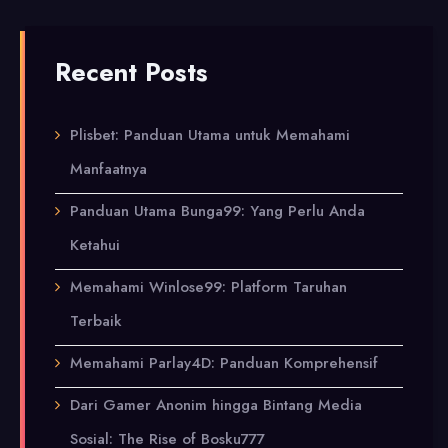
Recent Posts
Plisbet: Panduan Utama untuk Memahami
Manfaatnya
Panduan Utama Bunga99: Yang Perlu Anda
Ketahui
Memahami Winlose99: Platform Taruhan
Terbaik
Memahami Parlay4D: Panduan Komprehensif
Dari Gamer Anonim hingga Bintang Media
Sosial: The Rise of Bosku777