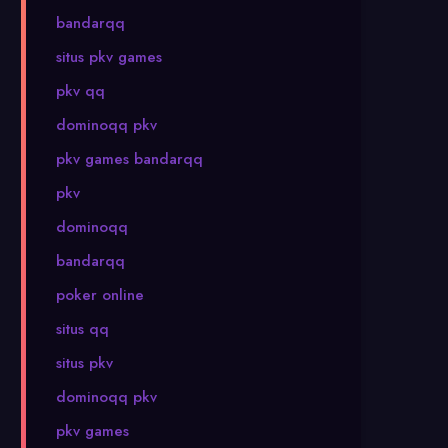
bandarqq
situs pkv games
pkv qq
dominoqq pkv
pkv games bandarqq
pkv
dominoqq
bandarqq
poker online
situs qq
situs pkv
dominoqq pkv
pkv games