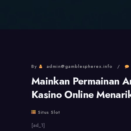
By
admin@gamblespherex.info
Mainkan Permainan An
Kasino Online Menari
Situs Slot
[ad_1]