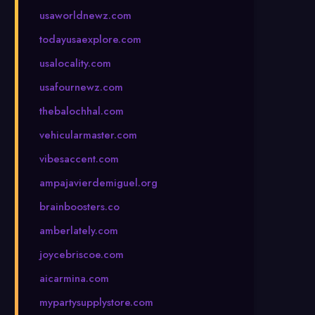
usaworldnewz.com
todayusaexplore.com
usalocality.com
usafournewz.com
thebalochhal.com
vehicularmaster.com
vibesaccent.com
ampajavierdemiguel.org
brainboosters.co
amberlately.com
joycebriscoe.com
aicarmina.com
mypartysupplystore.com