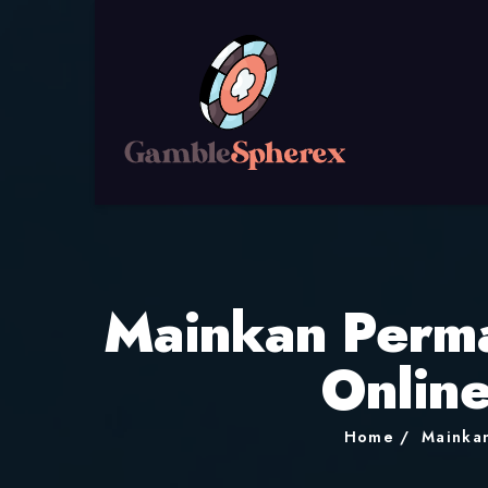
Mainkan Perma
Onlin
Home
Mainkan