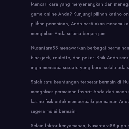
Mencari cara yang menyenangkan dan meneg
game online Anda? Kunjungi pilihan kasino o
pilihan permainan, Anda pasti akan menemuka
menghibur Anda selama berjam-jam.
Nusantara88 menawarkan berbagai permainan ka
blackjack, roulette, dan poker. Baik Anda se
ingin mencoba sesuatu yang baru, selalu ada 
Salah satu keuntungan terbesar bermain di 
mengakses permainan favorit Anda dari mana sa
kasino fisik untuk memperbaiki permainan An
segera mulai bermain.
Selain faktor kenyamanan, Nusantara88 juga