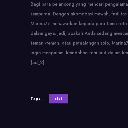
Bagi para pelancong yang mencari pengalaman 
sempurna. Dengan akomodasi mewah, fasilita
Marina77 menawarkan kepada para tamu retret
dalam gaya. Jadi, apakah Anda sedang mencari
teman -teman, atau petualangan solo, Marina
ingin mengalami keindahan tepi laut dalam k
[ad_2]
Tags:
slot