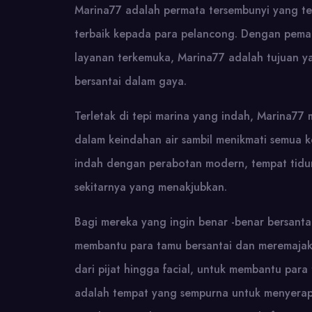
Marina77 adalah permata tersembunyi yang te
terbaik kepada para pelancong. Dengan pema
layanan terkemuka, Marina77 adalah tujuan y
bersantai dalam gaya.
Terletak di tepi marina yang indah, Marina7
dalam keindahan air sambil menikmati semua 
indah dengan perabotan modern, tempat tid
sekitarnya yang menakjubkan.
Bagi mereka yang ingin benar -benar bersanta
membantu para tamu bersantai dan meremajak
dari pijat hingga facial, untuk membantu para
adalah tempat yang sempurna untuk menyerap m