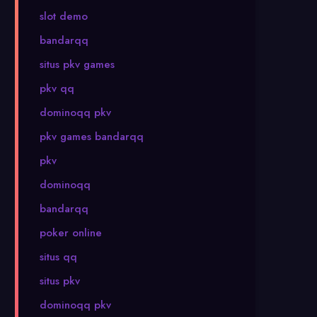
slot demo
bandarqq
situs pkv games
pkv qq
dominoqq pkv
pkv games bandarqq
pkv
dominoqq
bandarqq
poker online
situs qq
situs pkv
dominoqq pkv