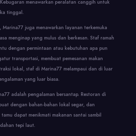
at Kebugaran menawarkan peralatan canggih untuk
a tinggal.
h, Marina77 juga menawarkan layanan terkemuka
asa menginap yang mulus dan berkesan. Staf ramah
antu dengan permintaan atau kebutuhan apa pun
ngatur transportasi, membuat pemesanan makan
ksi lokal, staf di Marina77 melampaui dan di luar
engalaman yang luar biasa.
ina77 adalah pengalaman bersantap. Restoran di
buat dengan bahan-bahan lokal segar, dan
tamu dapat menikmati makanan santai sambil
ahan tepi laut.