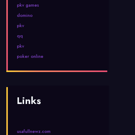
pkv games
domino
pkv
qq
pkv
poker online
Links
usafullnewz.com