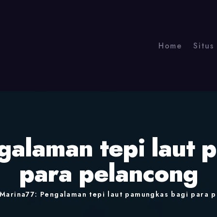
Home
Situs
galaman tepi laut 
para pelancong
Marina77: Pengalaman tepi laut pamungkas bagi para 