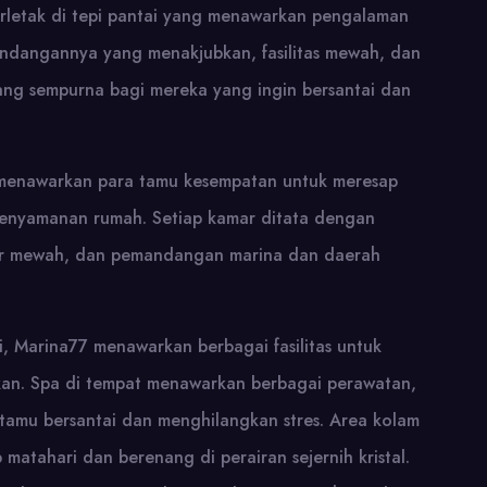
rletak di tepi pantai yang menawarkan pengalaman
ndangannya yang menakjubkan, fasilitas mewah, dan
ang sempurna bagi mereka yang ingin bersantai dan
7 menawarkan para tamu kesempatan untuk meresap
kenyamanan rumah. Setiap kamar ditata dengan
ur mewah, dan pemandangan marina dan daerah
i, Marina77 menawarkan berbagai fasilitas untuk
an. Spa di tempat menawarkan berbagai perawatan,
 tamu bersantai dan menghilangkan stres. Area kolam
atahari dan berenang di perairan sejernih kristal.