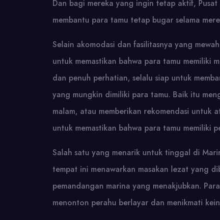
Dan bagi mereka yang ingin tetap aktif, Pus
membantu para tamu tetap bugar selama merek
Selain akomodasi dan fasilitasnya yang mewa
untuk memastikan bahwa para tamu memiliki m
dan penuh perhatian, selalu siap untuk memb
yang mungkin dimiliki para tamu. Baik itu me
malam, atau memberikan rekomendasi untuk atra
untuk memastikan bahwa para tamu memiliki p
Salah satu yang menarik untuk tinggal di Mar
tempat ini menawarkan masakan lezat yang di
pemandangan marina yang menakjubkan. Para 
menonton perahu berlayar dan menikmati keind