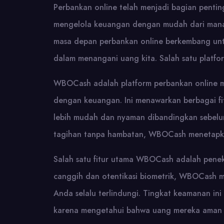
Perbankan online telah menjadi bagian penting
mengelola keuangan dengan mudah dari mana s
masa depan perbankan online berkembang unt
dalam menangani uang kita. Salah satu platf
WBOCash adalah platform perbankan online mut
dengan keuangan. Ini menawarkan berbagai f
lebih mudah dan nyaman dibandingkan sebelum
tagihan tanpa hambatan, WBOCash menetapkan 
Salah satu fitur utama WBOCash adalah pene
canggih dan otentikasi biometrik, WBOCash m
Anda selalu terlindungi. Tingkat keamanan i
karena mengetahui bahwa uang mereka aman d