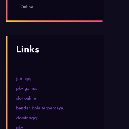
Online
Links
judi qq
pkv games
slot online
bandar bola terpercaya
dominoqq
pkv