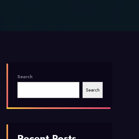
Search
Search
Recent Posts