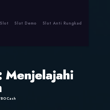
 Slot
Slot Demo
Slot Anti Rungkad
 Menjelajahi
h
 WBOCash