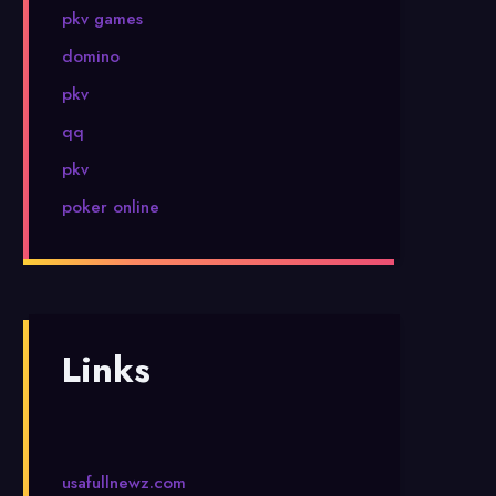
pkv games
domino
pkv
qq
pkv
poker online
Links
usafullnewz.com