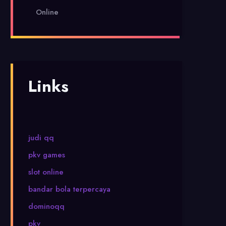
Online
Links
judi qq
pkv games
slot online
bandar bola terpercaya
dominoqq
pkv