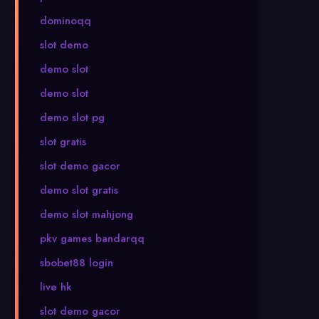
dominoqq
slot demo
demo slot
demo slot
demo slot pg
slot gratis
slot demo gacor
demo slot gratis
demo slot mahjong
pkv games bandarqq
sbobet88 login
live hk
slot demo gacor