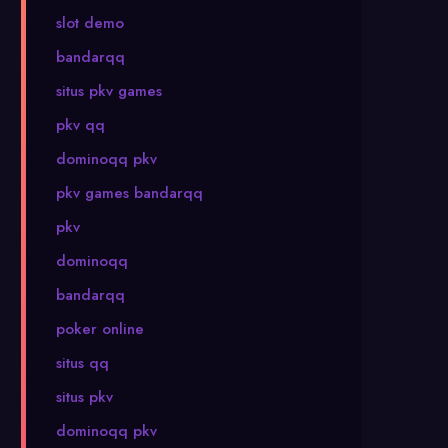
slot demo
bandarqq
situs pkv games
pkv qq
dominoqq pkv
pkv games bandarqq
pkv
dominoqq
bandarqq
poker online
situs qq
situs pkv
dominoqq pkv