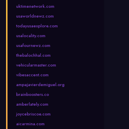
uktimenetwork.com
usaworldnewz.com
todayusaexplore.com
usalocality.com
usafournewz.com
thebalochhal.com
vehicularmaster.com
vibesaccent.com
ampajavierdemiguel.org
brainboosters.co
amberlately.com
joycebriscoe.com
aicarmina.com