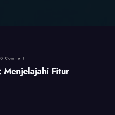
0 Comment
Menjelajahi Fitur