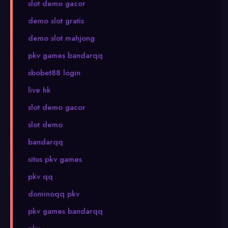
slot demo gacor
demo slot gratis
demo slot mahjong
pkv games bandarqq
sbobet88 login
live hk
slot demo gacor
slot demo
bandarqq
situs pkv games
pkv qq
dominoqq pkv
pkv games bandarqq