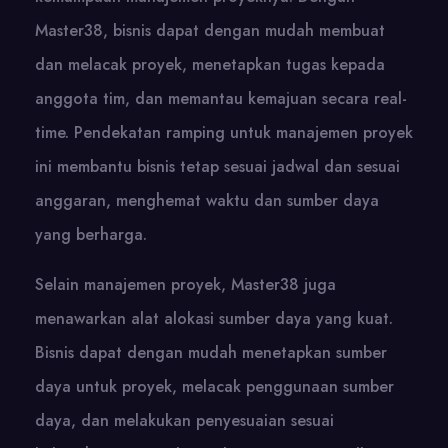
Master38, bisnis dapat dengan mudah membuat
dan melacak proyek, menetapkan tugas kepada
anggota tim, dan memantau kemajuan secara real-
time. Pendekatan ramping untuk manajemen proyek
ini membantu bisnis tetap sesuai jadwal dan sesuai
anggaran, menghemat waktu dan sumber daya
yang berharga.
Selain manajemen proyek, Master38 juga
menawarkan alat alokasi sumber daya yang kuat.
Bisnis dapat dengan mudah menetapkan sumber
daya untuk proyek, melacak penggunaan sumber
daya, dan melakukan penyesuaian sesuai