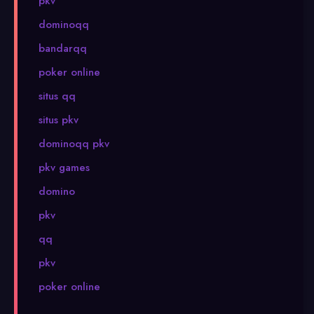
pkv
dominoqq
bandarqq
poker online
situs qq
situs pkv
dominoqq pkv
pkv games
domino
pkv
qq
pkv
poker online