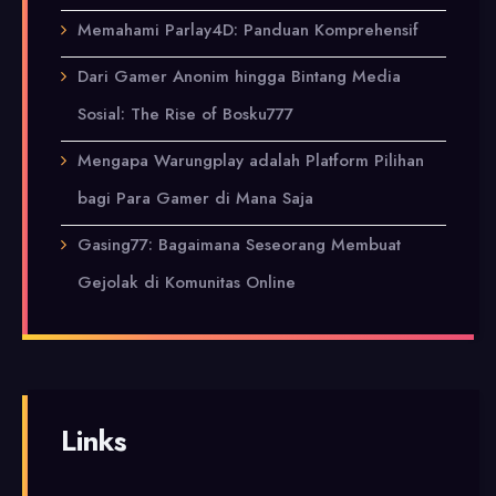
Memahami Parlay4D: Panduan Komprehensif
Dari Gamer Anonim hingga Bintang Media
Sosial: The Rise of Bosku777
Mengapa Warungplay adalah Platform Pilihan
bagi Para Gamer di Mana Saja
Gasing77: Bagaimana Seseorang Membuat
Gejolak di Komunitas Online
Links