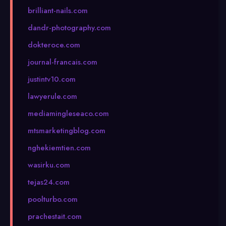
brilliant-nails.com
dandr-photography.com
dokteroce.com
journal-francais.com
justintv10.com
lawyerule.com
mediamingleseaco.com
mtsmarketingblog.com
nghekiemtien.com
wasirku.com
tejas24.com
poolturbo.com
prachestait.com