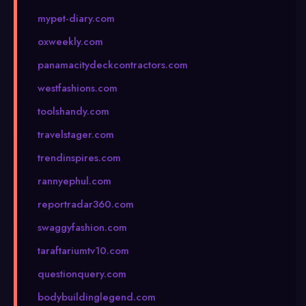
mypet-diary.com
oxweekly.com
panamacitydeckcontractors.com
westfashions.com
toolshandy.com
travelstager.com
trendinspires.com
rannyephul.com
reportradar360.com
swaggyfashion.com
taraftariumtv10.com
questionquery.com
bodybuildinglegend.com