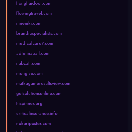
honghuidoor.com
flowingtravel.com
nineniki.com
brandiospecialists.com
medicalcare7.com
adtennaball.com
nabzah.com
mongive.com
matkagameresultsview.com
getsolutionsonline.com
hispinner.org
criticalinsurance.info
nokariposter.com