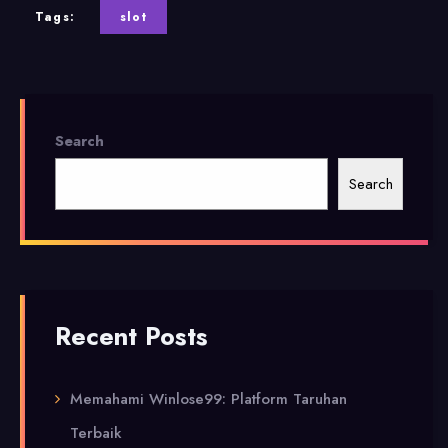
Tags:
slot
Search
Search
Recent Posts
Memahami Winlose99: Platform Taruhan
Terbaik