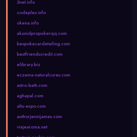
3net.info
codeplex.info
okena.info
akunidpropokerqq.com
bespokecardetailing.com
bestfriendscredit.com
elibrary.biz
eczema-naturalcures.com
astro-bath.com
aghapal.com
altu-expo.com
authorjennijames.com
viajearoma.net