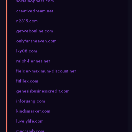
socialhoppers.com
creativedream.net
n2315.com
getwebonline.com
onlyfansheaven.com
lky08.com
ralph-fiennes.net
fielder-maximum-discount.net
fitfllex.com
genesisbusinesscredit.com
inforuang.com
kindsmarket.com
luvelylife.com
macramb.com