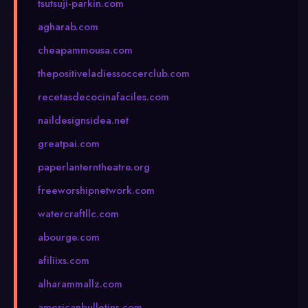
tsutsuji-parkin.com
agharab.com
cheapammousa.com
thepositiveladiessoccerclub.com
recetasdecocinafaciles.com
naildesignsidea.net
greatpai.com
paperlanterntheatre.org
freeworshipnetwork.com
watercraftllc.com
abourge.com
afiliixs.com
alharammallz.com
americanbulletins.com