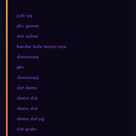
judi qq
pkv games
slot online
bandar bola terpercaya
dominoqq
pkv
dominoqq
slot demo
demo slot
demo slot
demo slot pg
slot gratis