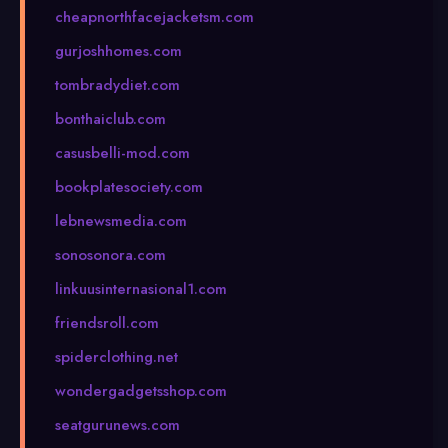
cheapnorthfacejacketsm.com
gurjoshhomes.com
tombradydiet.com
bonthaiclub.com
casusbelli-mod.com
bookplatesociety.com
lebnewsmedia.com
sonosonora.com
linkuusinternasional1.com
friendsroll.com
spiderclothing.net
wondergadgetsshop.com
seatgurunews.com