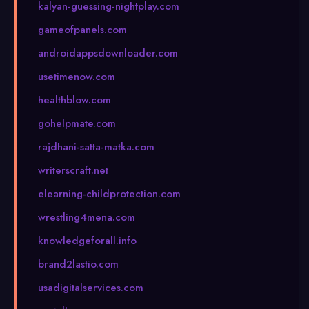
kalyan-guessing-nightplay.com
gameofpanels.com
androidappsdownloader.com
usetimenow.com
healthblow.com
gohelpmate.com
rajdhani-satta-matka.com
writerscraft.net
elearning-childprotection.com
wrestling4mena.com
knowledgeforall.info
brand2lastio.com
usadigitalservices.com