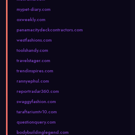
mypet-diary.com
oxweekly.com
panamacitydeckcontractors.com
westfashions.com
toolshandy.com
travelstager.com
trendinspires.com
rannyephul.com
reportradar360.com
swaggyfashion.com
taraftariumtv10.com
questionquery.com
bodybuildinglegend.com