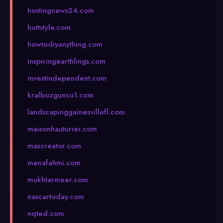
hostingnews24.com
hottstyle.com
howtodiyanything.com
inspiringearthlings.com
investindependent.com
kralbozguncu1.com
landscapinggainesvillefl.com
maisonhauturier.com
mascreator.com
menafahmi.com
mukhtarmeer.com
nascartoday.com
nqted.com