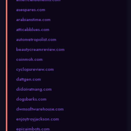
asespares.com
arabianstime.com
atticabblues.com
autometropolist.com
beautycreamreview.com
coinmoh.com
cyclopsreview.com
dattgen.com
didoivatnang.com
dogsbarks.com
dwmsoftwarehouse.com
enjoytroyjackson.com
epicaimbots.com