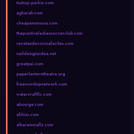
tsutsuji-parkin.com
agharab.com
cheapammousa.com
thepositiveladiessoccerclub.com
recetasdecocinafaciles.com
naildesignsidea.net
greatpai.com
paperlanterntheatre.org
freeworshipnetwork.com
watercraftllc.com
abourge.com
afiliixs.com
alharammallz.com