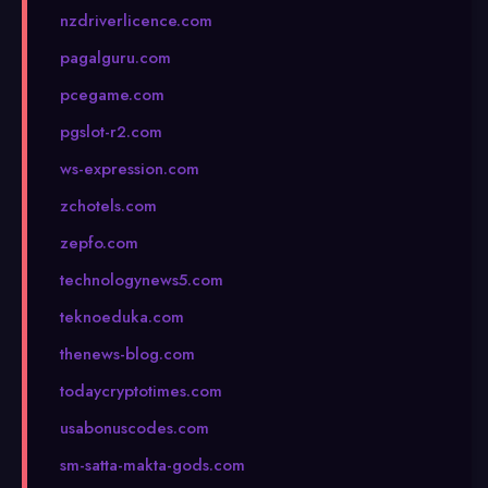
nzdriverlicence.com
pagalguru.com
pcegame.com
pgslot-r2.com
ws-expression.com
zchotels.com
zepfo.com
technologynews5.com
teknoeduka.com
thenews-blog.com
todaycryptotimes.com
usabonuscodes.com
sm-satta-makta-gods.com