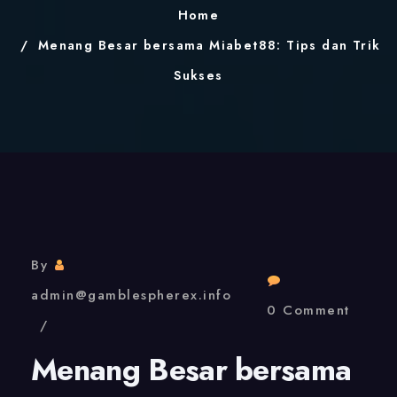
Home
Menang Besar bersama Miabet88: Tips dan Trik
Sukses
By
admin@gamblespherex.info
0 Comment
Menang Besar bersama