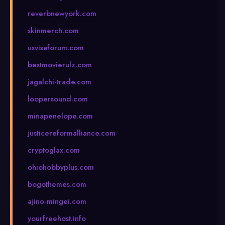
reverbnewyork.com
skinmerch.com
usvisaforum.com
bestmovierulz.com
jagalchi-trade.com
loopersound.com
minapenelope.com
justicereformalliance.com
cryptoglax.com
ohiohobbyplus.com
bogothemes.com
ajino-mingei.com
yourfreehost.info