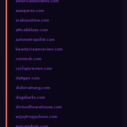
americanbulletins.com
asespares.com
arabianstime.com
atticabblues.com
autometropolist.com
beautycreamreview.com
coinmoh.com
cyclopsreview.com
dattgen.com
didoivatnang.com
dogsbarks.com
dwmsoftwarehouse.com
enjoytroyjackson.com
epicaimbots.com