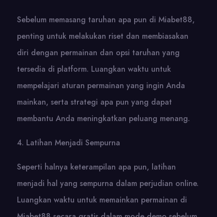
Sebelum memasang taruhan apa pun di Miabet88,
penting untuk melakukan riset dan membiasakan
diri dengan permainan dan opsi taruhan yang
tersedia di platform. Luangkan waktu untuk
mempelajari aturan permainan yang ingin Anda
mainkan, serta strategi apa pun yang dapat
membantu Anda meningkatkan peluang menang.
4. Latihan Menjadi Sempurna
Seperti halnya keterampilan apa pun, latihan
menjadi hal yang sempurna dalam perjudian online.
Luangkan waktu untuk memainkan permainan di
Miabet88 secara gratis dalam mode demo sebelum