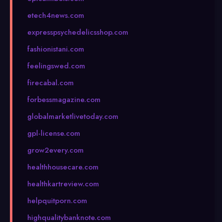
etech4news.com
expresspsychedelicsshop.com
fashionistani.com
feelingswed.com
firecabal.com
forbessmagazine.com
globalmarketlivetoday.com
gpl-license.com
grow2every.com
healthhousecare.com
healthkartreview.com
helpquitporn.com
highqualitybanknote.com