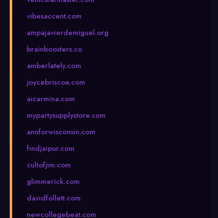
vibesaccent.com
ampajavierdemiguel.org
brainboosters.co
amberlately.com
joycebriscoe.com
aicarmina.com
mypartysupplystore.com
annforwisconsin.com
findjaipur.com
cultofjim.com
glimmerick.com
davidfollett.com
newcollegebeat.com