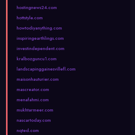
hostingnews24.com
hottstyle.com
howtodiyanything.com
inspiringearthlings.com
investindependent.com
kralbozguncu1.com
landscapinggainesvillefl.com
maisonhauturier.com
mascreator.com
menafahmi.com
mukhtarmeer.com
nascartoday.com
nqted.com