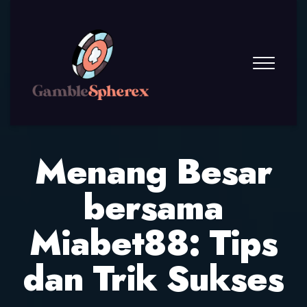
Menang Besar
bersama
Miabet88: Tips
dan Trik Sukses