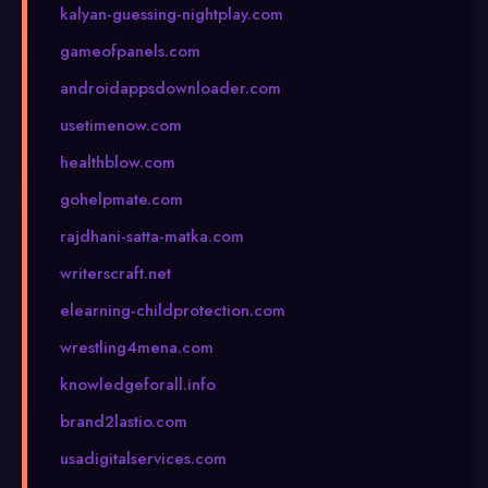
kalyan-guessing-nightplay.com
gameofpanels.com
androidappsdownloader.com
usetimenow.com
healthblow.com
gohelpmate.com
rajdhani-satta-matka.com
writerscraft.net
elearning-childprotection.com
wrestling4mena.com
knowledgeforall.info
brand2lastio.com
usadigitalservices.com