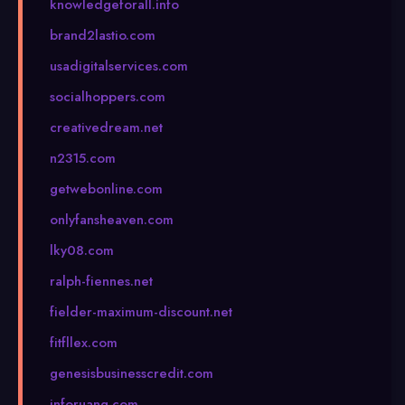
knowledgeforall.info
brand2lastio.com
usadigitalservices.com
socialhoppers.com
creativedream.net
n2315.com
getwebonline.com
onlyfansheaven.com
lky08.com
ralph-fiennes.net
fielder-maximum-discount.net
fitfllex.com
genesisbusinesscredit.com
inforuang.com