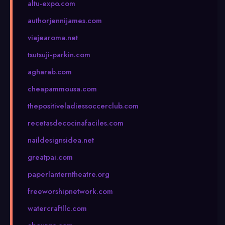
altu-expo.com
authorjennijames.com
viajearoma.net
tsutsuji-parkin.com
agharab.com
cheapammousa.com
thepositiveladiessoccerclub.com
recetasdecocinafaciles.com
naildesignsidea.net
greatpai.com
paperlanterntheatre.org
freeworshipnetwork.com
watercraftllc.com