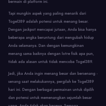
bermain di platform ini.
Tapi mungkin aspek yang paling menarik dari
Togel389 adalah potensi untuk menang besar.
Dengan jackpot mencapai jutaan, Anda bisa hanya
beberapa angka beruntung dari mengubah hidup
Anda selamanya. Dan dengan kemungkinan
menang sama baiknya dengan lotre fisik apa pun,
tidak ada alasan untuk tidak mencoba Togel389.
Jadi, jika Anda ingin menang besar dan bersenang -
senang saat melakukannya, pergilah ke Togel389
hari ini. Dengan berbagai permainan untuk dipilih
dan potensi untuk memenangkan sejumlah besar
uang, Anda tidak akan kecewa. Semoga