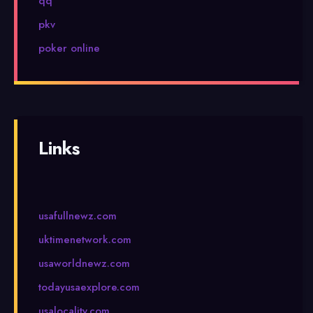
qq
pkv
poker online
Links
usafullnewz.com
uktimenetwork.com
usaworldnewz.com
todayusaexplore.com
usalocality.com