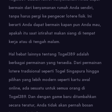
bermain dari kenyamanan rumah Anda sendiri,
tanpa harus pergi ke pengecer lotere fisik. Ini
berarti Anda dapat bermain kapan pun Anda mau,
apakah itu saat istirahat makan siang di tempat
kerja atau di tengah malam.
Hal hebat lainnya tentang Togel389 adalah
berbagai permainan yang tersedia. Dari permainan
lotere tradisional seperti Togel Singapura hingga
pilihan yang lebih modern seperti kartu awal
online, ada sesuatu untuk semua orang di
Togel389. Dan dengan game baru ditambahkan
secara teratur, Anda tidak akan pernah bosan