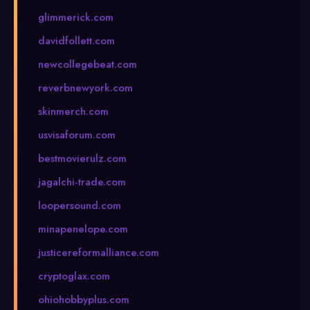
glimmerick.com
davidfollett.com
newcollegebeat.com
reverbnewyork.com
skinmerch.com
usvisaforum.com
bestmovierulz.com
jagalchi-trade.com
loopersound.com
minapenelope.com
justicereformalliance.com
cryptoglax.com
ohiohobbyplus.com