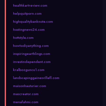
healthkartreview.com
helpquitporn.com
highqualitybanknote.com
hostingnews24.com
hottstyle.com
howtodiyanything.com
inspiringearthlings.com
investindependent.com
kralbozguncu1.com
landscapinggainesvillefl.com
maisonhauturier.com
mascreator.com
menafahmi.com