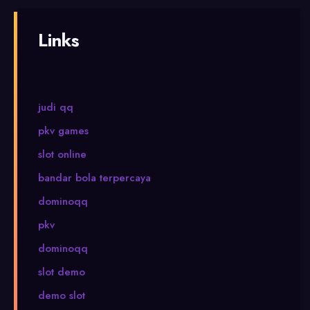
Links
judi qq
pkv games
slot online
bandar bola terpercaya
dominoqq
pkv
dominoqq
slot demo
demo slot