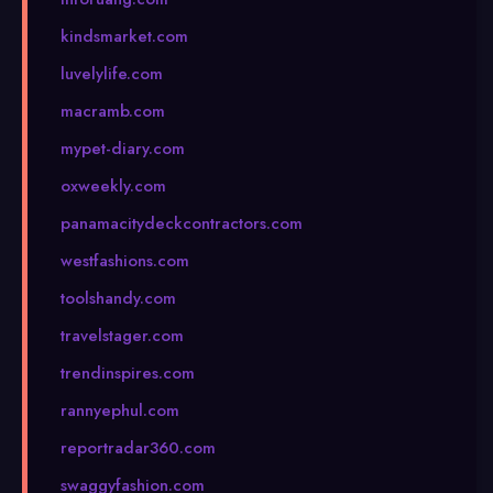
kindsmarket.com
luvelylife.com
macramb.com
mypet-diary.com
oxweekly.com
panamacitydeckcontractors.com
westfashions.com
toolshandy.com
travelstager.com
trendinspires.com
rannyephul.com
reportradar360.com
swaggyfashion.com