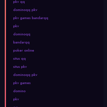
pkv qq
dominoqq pkv
pkv games bandarqq
pkv
dominoqq
bandarqq
poker online
situs qq
situs pkv
dominoqq pkv
pkv games
domino
pkv