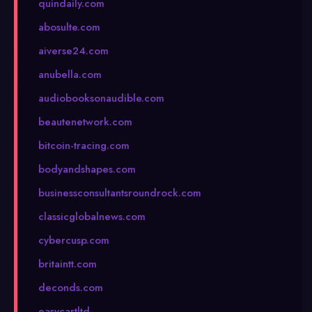
quindaily.com
abosulte.com
aiverse24.com
anubella.com
audiobooksonaudible.com
beautenetwork.com
bitcoin-tracing.com
bodyandshapes.com
businessconsultantsroundrock.com
classicglobalnews.com
cybercusp.com
britaintt.com
deconds.com
easycartltd-