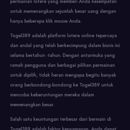
permainan lotere yang memberi Anda kesempatan
untuk memenangkan sejumlah besar uang dengan
hanya beberapa klik mouse Anda.
Togel389 adalah platform lotere online tepercaya
dan andal yang telah berkecimpung dalam bisnis ini
selama bertahun -tahun. Dengan antarmuka yang
ramah pengguna dan berbagai pilihan permainan
untuk dipilih, tidak heran mengapa begitu banyak
orang berbondong-bondong ke Togel389 untuk
mencoba keberuntungan mereka dalam
memenangkan besar.
Salah satu keuntungan terbesar dari bermain di
Togel389 adalah faktor kenyamanan. Anda dapat