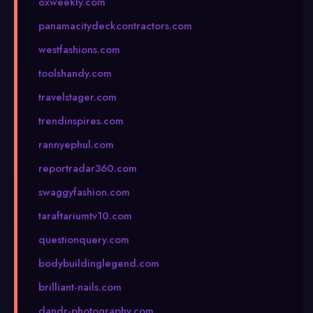
oxweekly.com
panamacitydeckcontractors.com
westfashions.com
toolshandy.com
travelstager.com
trendinspires.com
rannyephul.com
reportradar360.com
swaggyfashion.com
taraftariumtv10.com
questionquery.com
bodybuildinglegend.com
brilliant-nails.com
dandr-photography.com