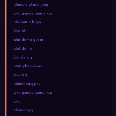
demo slot mahjong
pkv games bandarqq
sbobet88 login
live hk
slot demo gacor
slot demo
bandarqq
situs pkv games
pkv qq
dominoqq pkv
pkv games bandarqq
pkv
dominoqq