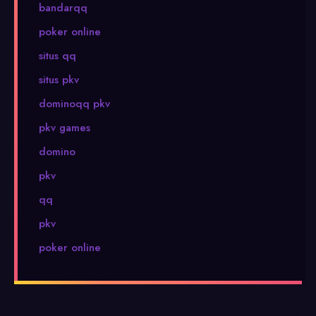
bandarqq
poker online
situs qq
situs pkv
dominoqq pkv
pkv games
domino
pkv
qq
pkv
poker online