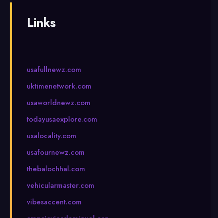
Links
usafullnewz.com
uktimenetwork.com
usaworldnewz.com
todayusaexplore.com
usalocality.com
usafournewz.com
thebalochhal.com
vehicularmaster.com
vibesaccent.com