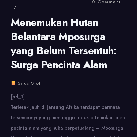
0 Comment
Menemukan Hutan
Belantara Mposurga
yang Belum Tersentuh:
Surga Pencinta Alam
Situs Slot
[ad_1]
Terletak jauh di jantung Afrika terdapat permata
tersembunyi yang menunggu untuk ditemukan oleh
pecinta alam yang suka berpetualang – Mposurga.