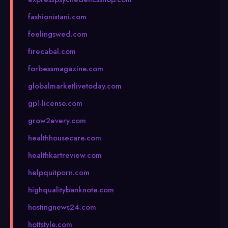
fashionistani.com
feelingswed.com
firecabal.com
forbessmagazine.com
globalmarketlivetoday.com
gpl-license.com
grow2every.com
healthhousecare.com
healthkartreview.com
helpquitporn.com
highqualitybanknote.com
hostingnews24.com
hottstyle.com