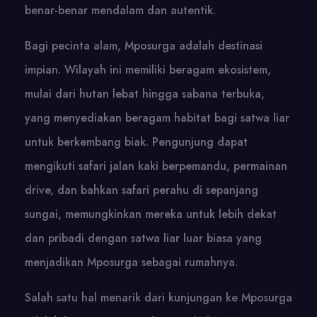
benar-benar mendalam dan autentik.
Bagi pecinta alam, Mposurga adalah destinasi
impian. Wilayah ini memiliki beragam ekosistem,
mulai dari hutan lebat hingga sabana terbuka,
yang menyediakan beragam habitat bagi satwa liar
untuk berkembang biak. Pengunjung dapat
mengikuti safari jalan kaki berpemandu, permainan
drive, dan bahkan safari perahu di sepanjang
sungai, memungkinkan mereka untuk lebih dekat
dan pribadi dengan satwa liar luar biasa yang
menjadikan Mposurga sebagai rumahnya.
Salah satu hal menarik dari kunjungan ke Mposurga