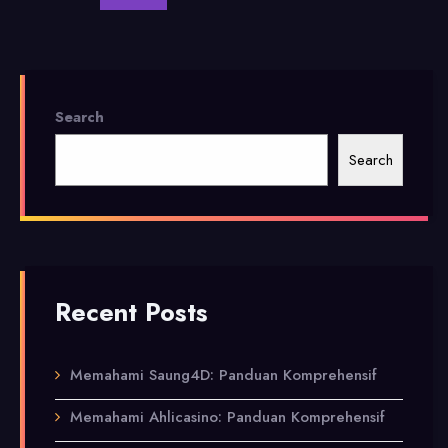
Search
Search
Recent Posts
Memahami Saung4D: Panduan Komprehensif
Memahami Ahlicasino: Panduan Komprehensif