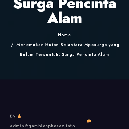
Surga Pencinta
Alam
Home
Menemukan Hutan Belantara Mposurga yang
Belum Tersentuh: Surga Pencinta Alam
By
admin@gamblespherex.info