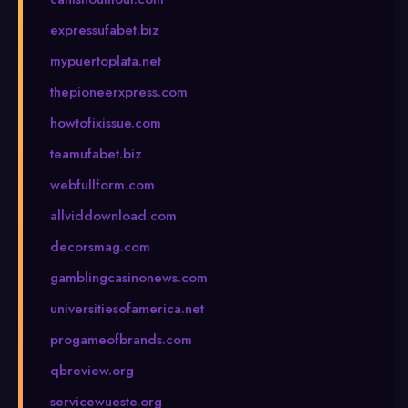
expressufabet.biz
mypuertoplata.net
thepioneerxpress.com
howtofixissue.com
teamufabet.biz
webfullform.com
allviddownload.com
decorsmag.com
gamblingcasinonews.com
universitiesofamerica.net
progameofbrands.com
qbreview.org
servicewueste.org