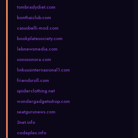
tombradydiet.com
bonthaiclub.com
casusbelli-mod.com
bookplatesociety.com
lebnewsmedia.com
sonosonora.com
linkuusinternasional1.com
friendsroll.com
spiderclothing.net
wondergadgetsshop.com
seatgurunews.com
3net.info
codeplex.info