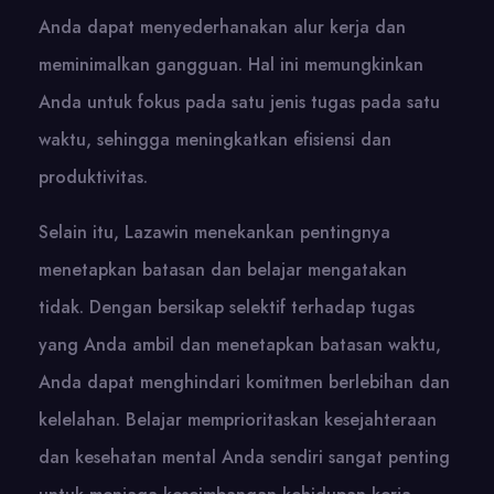
Anda dapat menyederhanakan alur kerja dan
meminimalkan gangguan. Hal ini memungkinkan
Anda untuk fokus pada satu jenis tugas pada satu
waktu, sehingga meningkatkan efisiensi dan
produktivitas.
Selain itu, Lazawin menekankan pentingnya
menetapkan batasan dan belajar mengatakan
tidak. Dengan bersikap selektif terhadap tugas
yang Anda ambil dan menetapkan batasan waktu,
Anda dapat menghindari komitmen berlebihan dan
kelelahan. Belajar memprioritaskan kesejahteraan
dan kesehatan mental Anda sendiri sangat penting