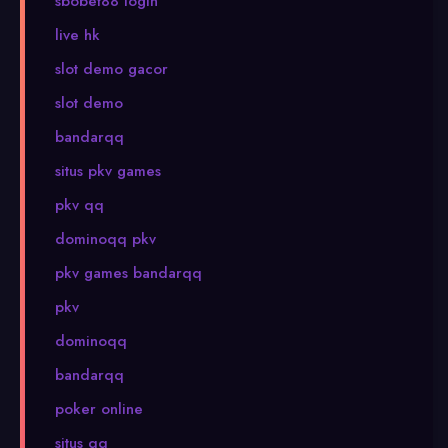
sbobet88 login
live hk
slot demo gacor
slot demo
bandarqq
situs pkv games
pkv qq
dominoqq pkv
pkv games bandarqq
pkv
dominoqq
bandarqq
poker online
situs qq