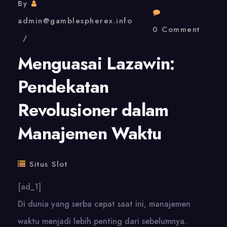
By
admin@gamblespherex.info
0 Comment
Menguasai Lazawin:
Pendekatan
Revolusioner dalam
Manajemen Waktu
Situs Slot
[ad_1]
Di dunia yang serba cepat saat ini, manajemen
waktu menjadi lebih penting dari sebelumnya.