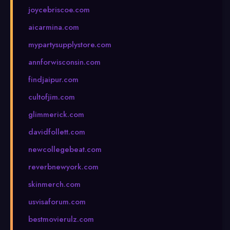
joycebriscoe.com
aicarmina.com
mypartysupplystore.com
annforwisconsin.com
findjaipur.com
cultofjim.com
glimmerick.com
davidfollett.com
newcollegebeat.com
reverbnewyork.com
skinmerch.com
usvisaforum.com
bestmovierulz.com