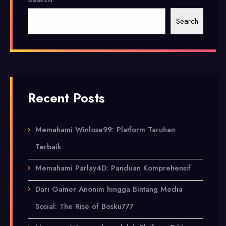
Search
Recent Posts
Memahami Winlose99: Platform Taruhan
Terbaik
Memahami Parlay4D: Panduan Komprehensif
Dari Gamer Anonim hingga Bintang Media
Sosial: The Rise of Bosku777