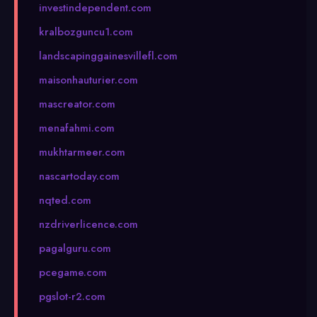
investindependent.com
kralbozguncu1.com
landscapinggainesvillefl.com
maisonhauturier.com
mascreator.com
menafahmi.com
mukhtarmeer.com
nascartoday.com
nqted.com
nzdriverlicence.com
pagalguru.com
pcegame.com
pgslot-r2.com