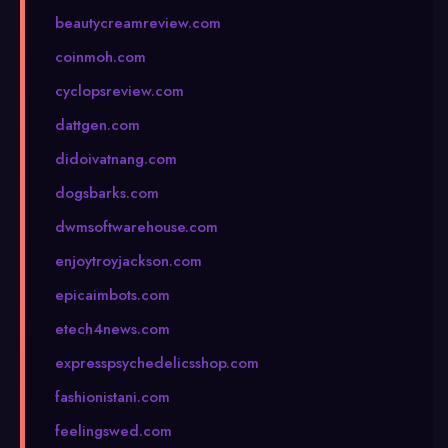
beautycreamreview.com
coinmoh.com
cyclopsreview.com
dattgen.com
didoivatnang.com
dogsbarks.com
dwmsoftwarehouse.com
enjoytroyjackson.com
epicaimbots.com
etech4news.com
expresspsychedelicsshop.com
fashionistani.com
feelingswed.com