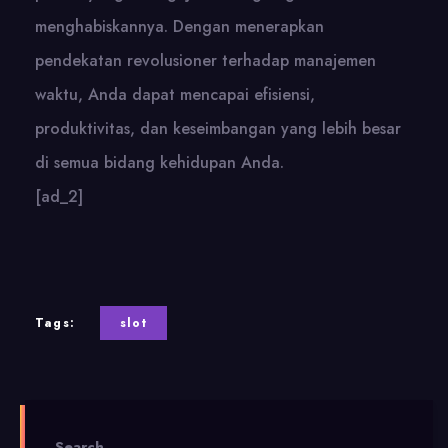
menghabiskannya. Dengan menerapkan
pendekatan revolusioner terhadap manajemen
waktu, Anda dapat mencapai efisiensi,
produktivitas, dan keseimbangan yang lebih besar
di semua bidang kehidupan Anda.
[ad_2]
Tags:
slot
Search