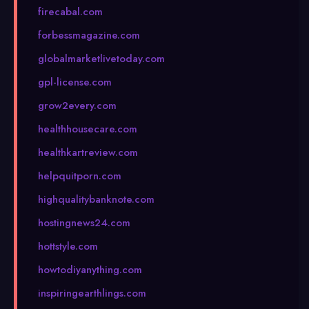
firecabal.com
forbessmagazine.com
globalmarketlivetoday.com
gpl-license.com
grow2every.com
healthhousecare.com
healthkartreview.com
helpquitporn.com
highqualitybanknote.com
hostingnews24.com
hottstyle.com
howtodiyanything.com
inspiringearthlings.com