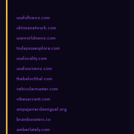
usafullnewz.com
uktimenetwork.com
usaworldnewz.com
todayusaexplore.com
usalocality.com
usafournewz.com
thebalochhal.com
vehicularmaster.com
vibesaccent.com
ampajavierdemiguel.org
brainboosters.co
amberlately.com