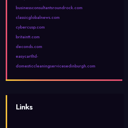
businessconsultantsroundrock.com
classicglobalnews.com
cybercusp.com
britaintt.com
deconds.com
easycartltd-
domesticcleaningservicesedinburgh.com
Links