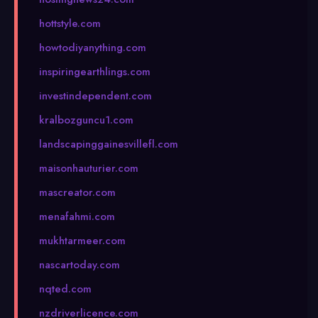
hottstyle.com
howtodiyanything.com
inspiringearthlings.com
investindependent.com
kralbozguncu1.com
landscapinggainesvillefl.com
maisonhauturier.com
mascreator.com
menafahmi.com
mukhtarmeer.com
nascartoday.com
nqted.com
nzdriverlicence.com