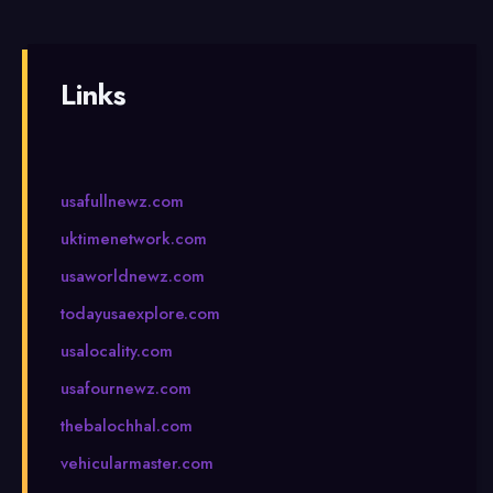
Links
usafullnewz.com
uktimenetwork.com
usaworldnewz.com
todayusaexplore.com
usalocality.com
usafournewz.com
thebalochhal.com
vehicularmaster.com