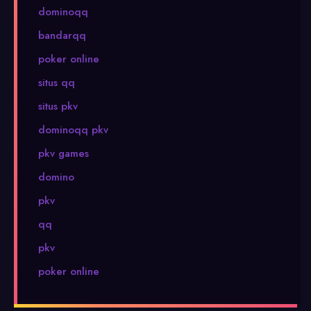
dominoqq
bandarqq
poker online
situs qq
situs pkv
dominoqq pkv
pkv games
domino
pkv
qq
pkv
poker online