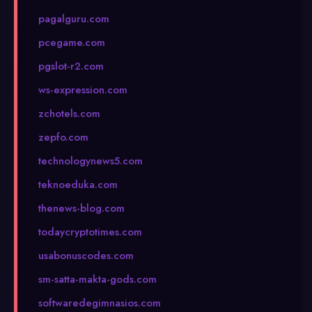
pagalguru.com
pcegame.com
pgslot-r2.com
ws-expression.com
zchotels.com
zepfo.com
technologynews5.com
teknoeduka.com
thenews-blog.com
todaycryptotimes.com
usabonuscodes.com
sm-satta-makta-gods.com
softwaredegimnasios.com