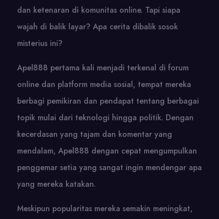
dan ketenaran di komunitas online. Tapi siapa
wajah di balik layar? Apa cerita dibalik sosok
misterius ini?
Apel888 pertama kali menjadi terkenal di forum
online dan platform media sosial, tempat mereka
berbagi pemikiran dan pendapat tentang berbagai
topik mulai dari teknologi hingga politik. Dengan
kecerdasan yang tajam dan komentar yang
mendalam, Apel888 dengan cepat mengumpulkan
penggemar setia yang sangat ingin mendengar apa
yang mereka katakan.
Meskipun popularitas mereka semakin meningkat,