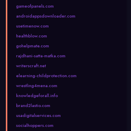
gameofpanels.com
androidappsdownloader.com
usetimenow.com
healthblow.com
gohelpmate.com
rajdhani-satta-matka.com
writerscraft.net
elearning-childprotection.com
wrestling4mena.com
knowledgeforall.info
brand2lastio.com
usadigitalservices.com
socialhoppers.com