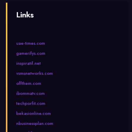
Links
uae-times.com
gamerifys.com
inspiratif.net
vsmsnetworks.com
offthem.com
ibommatv.com
techporfit.com
bekasionline.com
nbusinessplan.com