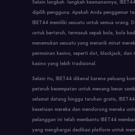
Selain langkah -langkah keamanannya, IBET44
dipilih pengguna. Apakah Anda penggemar tar
IBET44 memiliki sesuatu untuk semua orang. D
untuk bertaruh, termasuk sepak bola, bola bask
menemukan sesuatu yang menarik minat mereka
permainan kasino, seperti slot, blackjack, da
kasino yang lebih tradisional.
Selain itu, IBET44 dikenal karena peluang ko
petaruh kesempatan untuk menang besar sambi
selamat datang hingga taruhan gratis, IBET
kesetiaan mereka dan mendorong mereka untuk
pelanggan ini telah membantu IBET44 memban
yang menghargai dedikasi platform untuk mem