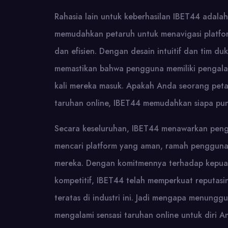
Rahasia lain untuk keberhasilan IBET44 adal
memudahkan petaruh untuk menavigasi platf
dan efisien. Dengan desain intuitif dan tim d
memastikan bahwa pengguna memiliki pengal
kali mereka masuk. Apakah Anda seorang pet
taruhan online, IBET44 memudahkan siapa pun
Secara keseluruhan, IBET44 menawarkan penga
mencari platform yang aman, ramah pengguna
mereka. Dengan komitmennya terhadap kepuas
kompetitif, IBET44 telah memperkuat reputasin
teratas di industri ini. Jadi mengapa menung
mengalami sensasi taruhan online untuk diri An