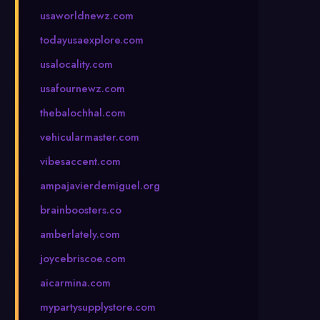
usaworldnewz.com
todayusaexplore.com
usalocality.com
usafournewz.com
thebalochhal.com
vehicularmaster.com
vibesaccent.com
ampajavierdemiguel.org
brainboosters.co
amberlately.com
joycebriscoe.com
aicarmina.com
mypartysupplystore.com