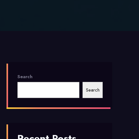
Search
Search
Recent Posts