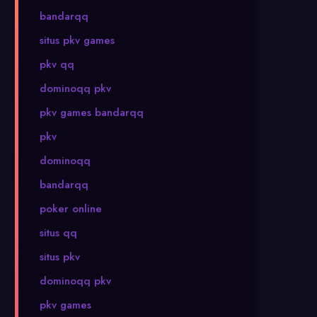
bandarqq
situs pkv games
pkv qq
dominoqq pkv
pkv games bandarqq
pkv
dominoqq
bandarqq
poker online
situs qq
situs pkv
dominoqq pkv
pkv games