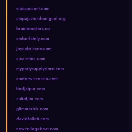
vibesaccent.com
ampajavierdemiguel.org
brainboosters.co
amberlately.com
joycebriscoe.com
aicarmina.com
mypartysupplystore.com
annforwisconsin.com
findjaipur.com
cultofjim.com
glimmerick.com
davidfollett.com
newcollegebeat.com