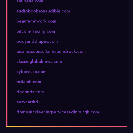
anubella.com
audiobooksonaudible.com
beautenetwork.com
bitcoin-tracing.com
bodyandshapes.com
businessconsultantsroundrock.com
classicglobalnews.com
cybercusp.com
britaintt.com
deconds.com
easycartltd-
domesticcleaningservicesedinburgh.com