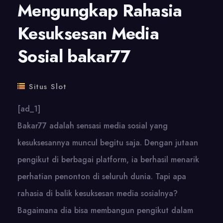
Mengungkap Rahasia
Kesuksesan Media
Sosial bakar77
Situs Slot
[ad_1]
Bakar77 adalah sensasi media sosial yang
kesuksesannya muncul begitu saja. Dengan jutaan
pengikut di berbagai platform, ia berhasil menarik
perhatian penonton di seluruh dunia. Tapi apa
rahasia di balik kesuksesan media sosialnya?
Bagaimana dia bisa membangun pengikut dalam