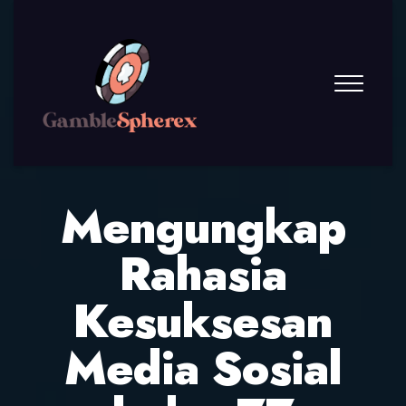
Mengungkap
Rahasia
Kesuksesan
Media Sosial