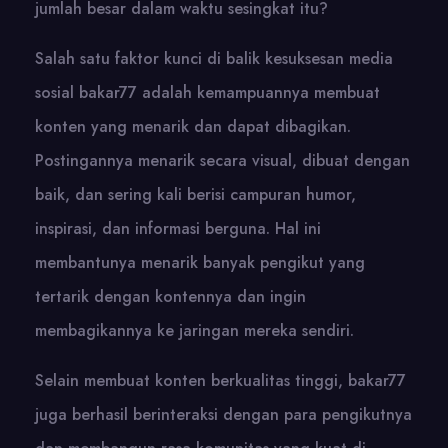
jumlah besar dalam waktu sesingkat itu?
Salah satu faktor kunci di balik kesuksesan media
sosial bakar77 adalah kemampuannya membuat
konten yang menarik dan dapat dibagikan.
Postingannya menarik secara visual, dibuat dengan
baik, dan sering kali berisi campuran humor,
inspirasi, dan informasi berguna. Hal ini
membantunya menarik banyak pengikut yang
tertarik dengan kontennya dan ingin
membagikannya ke jaringan mereka sendiri.
Selain membuat konten berkualitas tinggi, bakar77
juga berhasil berinteraksi dengan para pengikutnya