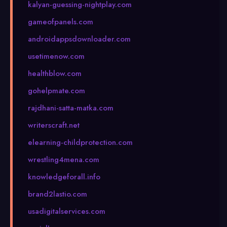
kalyan-guessing-nightplay.com
gameofpanels.com
androidappsdownloader.com
usetimenow.com
healthblow.com
gohelpmate.com
rajdhani-satta-matka.com
writerscraft.net
elearning-childprotection.com
wrestling4mena.com
knowledgeforall.info
brand2lastio.com
usadigitalservices.com