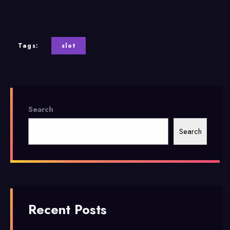
Tags:
slot
Search
Search
Recent Posts