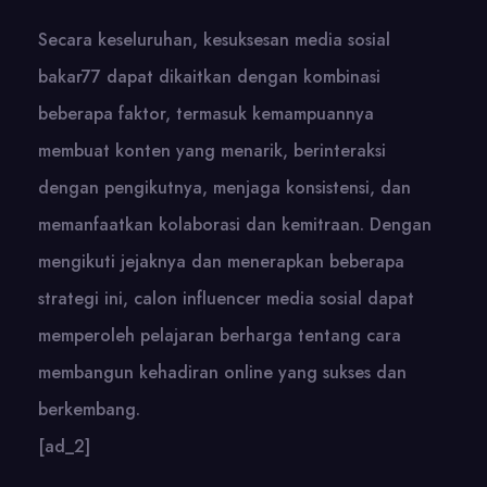
Secara keseluruhan, kesuksesan media sosial
bakar77 dapat dikaitkan dengan kombinasi
beberapa faktor, termasuk kemampuannya
membuat konten yang menarik, berinteraksi
dengan pengikutnya, menjaga konsistensi, dan
memanfaatkan kolaborasi dan kemitraan. Dengan
mengikuti jejaknya dan menerapkan beberapa
strategi ini, calon influencer media sosial dapat
memperoleh pelajaran berharga tentang cara
membangun kehadiran online yang sukses dan
berkembang.
[ad_2]