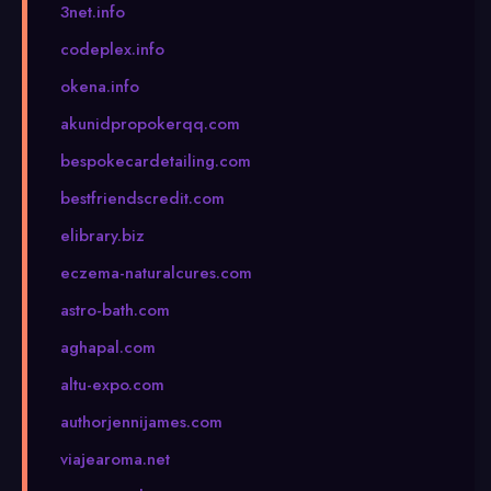
3net.info
codeplex.info
okena.info
akunidpropokerqq.com
bespokecardetailing.com
bestfriendscredit.com
elibrary.biz
eczema-naturalcures.com
astro-bath.com
aghapal.com
altu-expo.com
authorjennijames.com
viajearoma.net