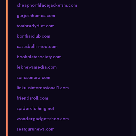
cheapnorthfacejacketsm.com
gurjoshhomes.com
tombradydiet.com
bonthaiclub.com
casusbelli-mod.com
bookplatesociety.com
lebnewsmedia.com
sonosonora.com
linkuusinternasional1.com
friendsroll.com
spiderclothing.net
wondergadgetsshop.com
seatgurunews.com