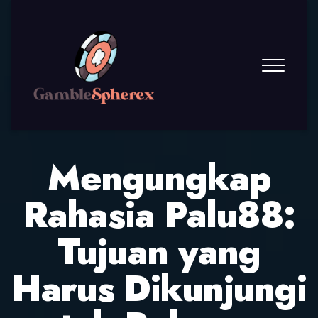
Mengungkap
Rahasia Palu88:
Tujuan yang
Harus Dikunjungi