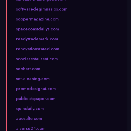
softwaredegimnasios.com
soopermagazine.com
spacecoastdailys.com
readytrademark.com
renovationsrated.com
scoziarestaurant.com
seohart.com
set-cleaning.com
promodesignai.com
publicistspaper.com
quindaily.com
abosulte.com
aiverse24.com