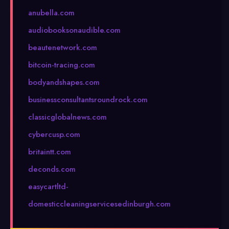
anubella.com
audiobooksonaudible.com
beautenetwork.com
bitcoin-tracing.com
bodyandshapes.com
businessconsultantsroundrock.com
classicglobalnews.com
cybercusp.com
britaintt.com
deconds.com
easycartltd-
domesticcleaningservicesedinburgh.com