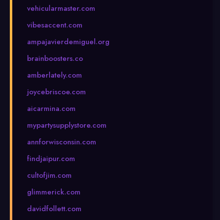
vehicularmaster.com
vibesaccent.com
ampajavierdemiguel.org
brainboosters.co
amberlately.com
joycebriscoe.com
aicarmina.com
mypartysupplystore.com
annforwisconsin.com
findjaipur.com
cultofjim.com
glimmerick.com
davidfollett.com