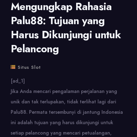
Mengungkap Rahasia
Palu88: Tujuan yang
Harus Dikunjungi untuk
Pelancong
Situs Slot
[ad_1]
Jika Anda mencari pengalaman perjalanan yang
unik dan tak terlupakan, tidak terlihat lagi dari
Palu88. Permata tersembunyi di jantung Indonesia
ini adalah tujuan yang harus dikunjungi untuk
setiap pelancong yang mencari petualangan,