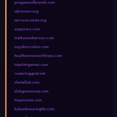
progameofbrands.com
qbreview.org
servicewueste.org
zippyrevs.com
matkanumbernow.com
myjobcirculars.com
healthmoreoverfitness.com
topslotxgames.com
routerloggnet.net
dantella6.com
slotsgamesone.com
hispinzone.com
kalyanbazarnights.com