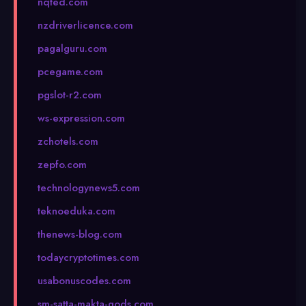
nqted.com
nzdriverlicence.com
pagalguru.com
pcegame.com
pgslot-r2.com
ws-expression.com
zchotels.com
zepfo.com
technologynews5.com
teknoeduka.com
thenews-blog.com
todaycryptotimes.com
usabonuscodes.com
sm-satta-makta-gods.com