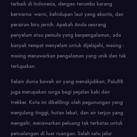
terbaik di Indonesia, dengan terumbu karang
berwarna -warni, kehidupan laut yang eksotis, dan
perairan biru jernih. Apakah Anda seorang
penyelam atau pemula yang berpengalaman, ada
banyak tempat menyelam untuk dijelajahi, masing -
masing menawarkan pengalaman yang unik dan tak
terlupakan.
Selain dunia bawah air yang menakjubkan, Palu88
juga merupakan surga bagi pejalan kaki dan
trekker. Kota ini dikelilingi oleh pegunungan yang
menjulang tinggi, hutan lebat, dan air terjun yang
mengalir, menawarkan peluang tak terbatas untuk
petualangan di luar ruangan. Salah satu jalur