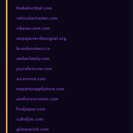
thebalochhal.com
vehicularmaster.com
vibesaccent.com
ampajavierdemiguel.org
brainboosters.co
amberlately.com
joycebriscoe.com
aicarmina.com
mypartysupplystore.com
annforwisconsin.com
findjaipur.com
cultofjim.com
glimmerick.com