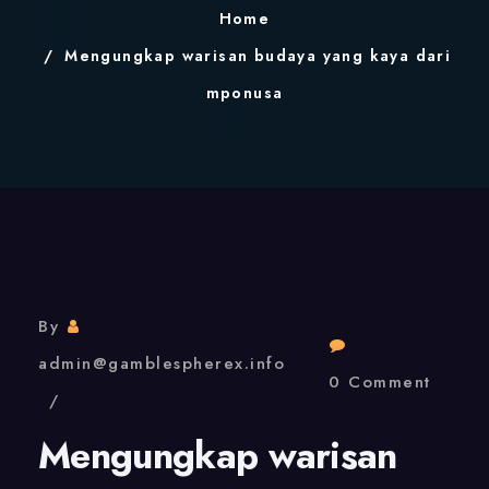
Home
Mengungkap warisan budaya yang kaya dari
mponusa
By
admin@gamblespherex.info
0 Comment
Mengungkap warisan