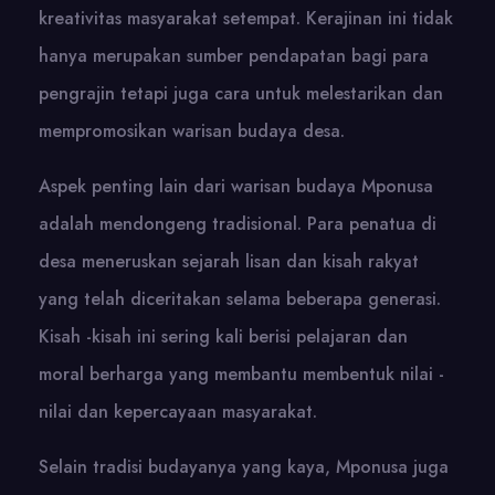
kreativitas masyarakat setempat. Kerajinan ini tidak
hanya merupakan sumber pendapatan bagi para
pengrajin tetapi juga cara untuk melestarikan dan
mempromosikan warisan budaya desa.
Aspek penting lain dari warisan budaya Mponusa
adalah mendongeng tradisional. Para penatua di
desa meneruskan sejarah lisan dan kisah rakyat
yang telah diceritakan selama beberapa generasi.
Kisah -kisah ini sering kali berisi pelajaran dan
moral berharga yang membantu membentuk nilai -
nilai dan kepercayaan masyarakat.
Selain tradisi budayanya yang kaya, Mponusa juga