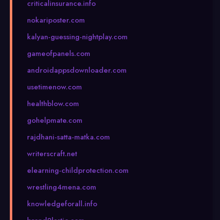
criticalinsurance.info
nokariposter.com
kalyan-guessing-nightplay.com
gameofpanels.com
androidappsdownloader.com
usetimenow.com
healthblow.com
gohelpmate.com
rajdhani-satta-matka.com
writerscraft.net
elearning-childprotection.com
wrestling4mena.com
knowledgeforall.info