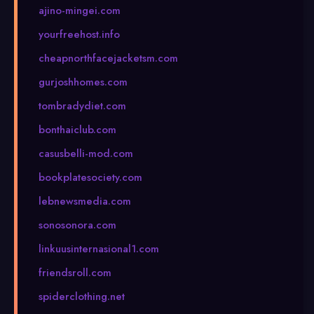
ajino-mingei.com
yourfreehost.info
cheapnorthfacejacketsm.com
gurjoshhomes.com
tombradydiet.com
bonthaiclub.com
casusbelli-mod.com
bookplatesociety.com
lebnewsmedia.com
sonosonora.com
linkuusinternasional1.com
friendsroll.com
spiderclothing.net