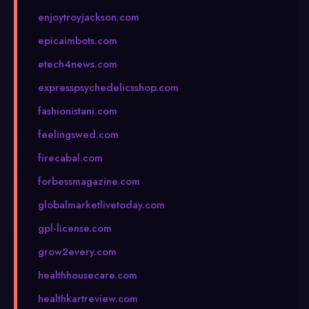
enjoytroyjackson.com
epicaimbots.com
etech4news.com
expresspsychedelicsshop.com
fashionistani.com
feelingswed.com
firecabal.com
forbessmagazine.com
globalmarketlivetoday.com
gpl-license.com
grow2every.com
healthhousecare.com
healthkartreview.com