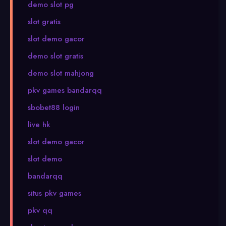
demo slot pg
slot gratis
slot demo gacor
demo slot gratis
demo slot mahjong
pkv games bandarqq
sbobet88 login
live hk
slot demo gacor
slot demo
bandarqq
situs pkv games
pkv qq