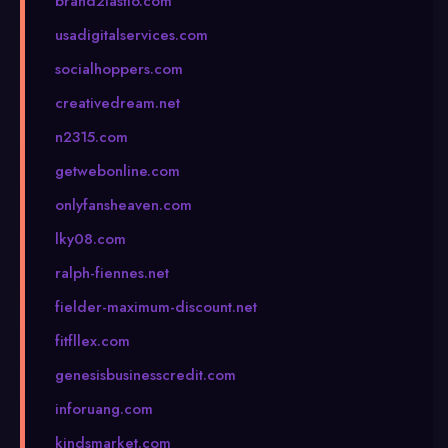
brand2lastio.com
usadigitalservices.com
socialhoppers.com
creativedream.net
n2315.com
getwebonline.com
onlyfansheaven.com
lky08.com
ralph-fiennes.net
fielder-maximum-discount.net
fitfllex.com
genesisbusinesscredit.com
inforuang.com
kindsmarket.com