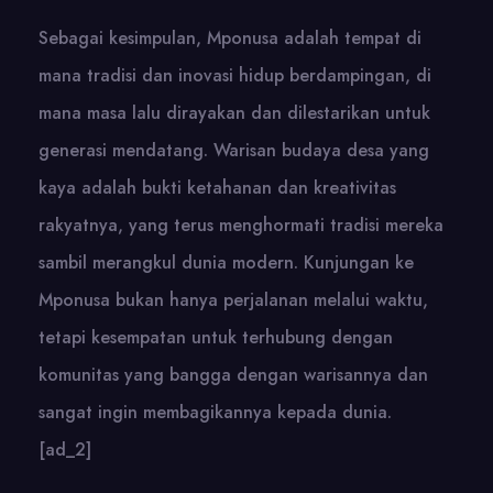
Sebagai kesimpulan, Mponusa adalah tempat di
mana tradisi dan inovasi hidup berdampingan, di
mana masa lalu dirayakan dan dilestarikan untuk
generasi mendatang. Warisan budaya desa yang
kaya adalah bukti ketahanan dan kreativitas
rakyatnya, yang terus menghormati tradisi mereka
sambil merangkul dunia modern. Kunjungan ke
Mponusa bukan hanya perjalanan melalui waktu,
tetapi kesempatan untuk terhubung dengan
komunitas yang bangga dengan warisannya dan
sangat ingin membagikannya kepada dunia.
[ad_2]