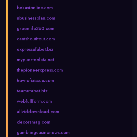
bekasionline.com
nbusinessplan.com
greenlife360.com
cantshoutitout.com
expressufabet.biz
mypuertoplata.net
thepioneerxpress.com
howtofixissue.com
teamufabet.biz
webfullform.com
allviddownload.com
decorsmag.com
gamblingcasinonews.com