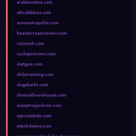
arabianstime.com
atticabblues.com
autometropolist.com
beautycreamreview.com
coinmoh.com
cyclopsreview.com
dattgen.com
didoivatnang.com
dogsbarks.com
dwmsoftwarehouse.com
enjoytroyjackson.com
epicaimbots.com
etech4news.com