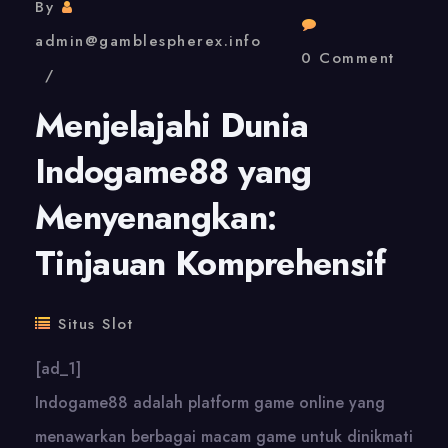
By
admin@gamblespherex.info
0 Comment
Menjelajahi Dunia
Indogame88 yang
Menyenangkan:
Tinjauan Komprehensif
Situs Slot
[ad_1]
Indogame88 adalah platform game online yang
menawarkan berbagai macam game untuk dinikmati