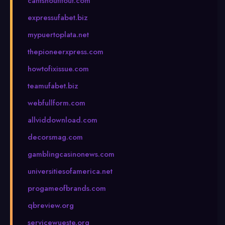
cantshoutitout.com
expressufabet.biz
mypuertoplata.net
thepioneerxpress.com
howtofixissue.com
teamufabet.biz
webfullform.com
allviddownload.com
decorsmag.com
gamblingcasinonews.com
universitiesofamerica.net
progameofbrands.com
qbreview.org
servicewueste.org