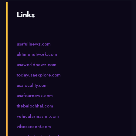
Links
usafullnewz.com
uktimenetwork.com
usaworldnewz.com
todayusaexplore.com
usalocality.com
usafournewz.com
thebalochhal.com
vehicularmaster.com
vibesaccent.com