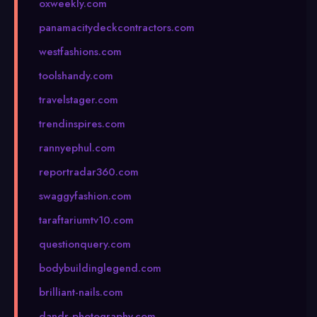
oxweekly.com
panamacitydeckcontractors.com
westfashions.com
toolshandy.com
travelstager.com
trendinspires.com
rannyephul.com
reportradar360.com
swaggyfashion.com
taraftariumtv10.com
questionquery.com
bodybuildinglegend.com
brilliant-nails.com
dandr-photography.com