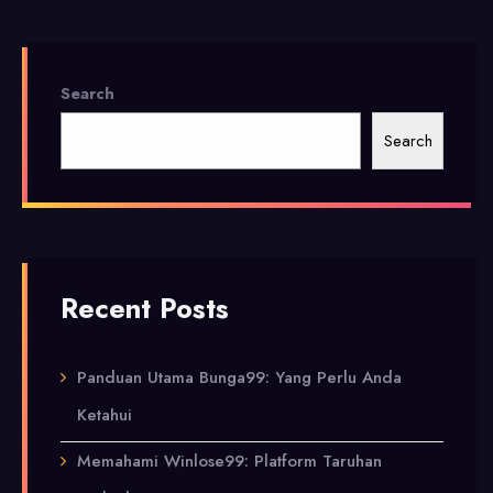
Search
Search
Recent Posts
Panduan Utama Bunga99: Yang Perlu Anda
Ketahui
Memahami Winlose99: Platform Taruhan