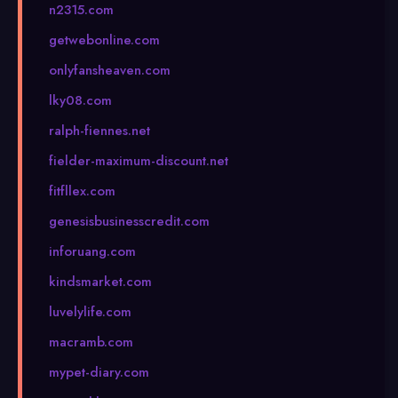
n2315.com
getwebonline.com
onlyfansheaven.com
lky08.com
ralph-fiennes.net
fielder-maximum-discount.net
fitfllex.com
genesisbusinesscredit.com
inforuang.com
kindsmarket.com
luvelylife.com
macramb.com
mypet-diary.com