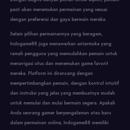
pasti akan menemukan permainan yang sesuai
dengan preferensi dan gaya bermain mereka.
Selain pilihan permainannya yang beragam,
Indogame88 juga menawarkan antarmuka yang
ramah pengguna yang memudahkan pemain untuk
menavigasi situs dan menemukan game favorit
mereka. Platform ini dirancang dengan
mempertimbangkan pemain, dengan kontrol intuitif
dan instruksi yang jelas yang membuatnya mudah
untuk memulai dan mulai bermain segera. Apakah
Anda seorang gamer berpengalaman atau baru
dalam permainan online, Indogame88 memiliki