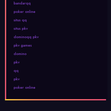
bandarqq
poker online
situs qq
situs pkv
dominoqq pkv
pkv games
domino
pkv
qq
pkv
poker online