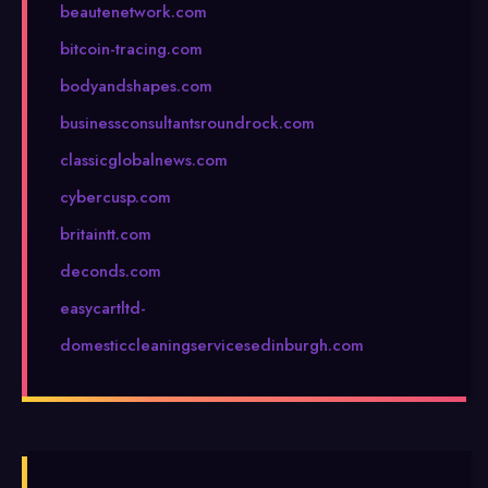
beautenetwork.com
bitcoin-tracing.com
bodyandshapes.com
businessconsultantsroundrock.com
classicglobalnews.com
cybercusp.com
britaintt.com
deconds.com
easycartltd-
domesticcleaningservicesedinburgh.com