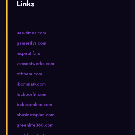
Links
uae-times.com
gamerifys.com
inspiratif.net
vsmsnetworks.com
offthem.com
ibommatv.com
techporfit.com
bekasionline.com
nbusinessplan.com
greenlife360.com