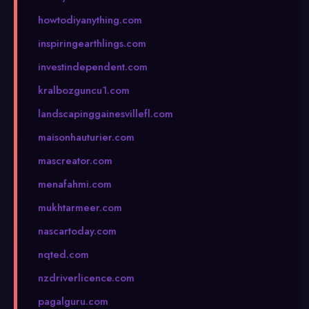
howtodiyanything.com
inspiringearthlings.com
investindependent.com
kralbozguncu1.com
landscapinggainesvillefl.com
maisonhauturier.com
mascreator.com
menafahmi.com
mukhtarmeer.com
nascartoday.com
nqted.com
nzdriverlicence.com
pagalguru.com