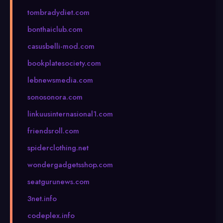
tombradydiet.com
bonthaiclub.com
casusbelli-mod.com
bookplatesociety.com
lebnewsmedia.com
sonosonora.com
linkuusinternasional1.com
friendsroll.com
spiderclothing.net
wondergadgetsshop.com
seatgurunews.com
3net.info
codeplex.info