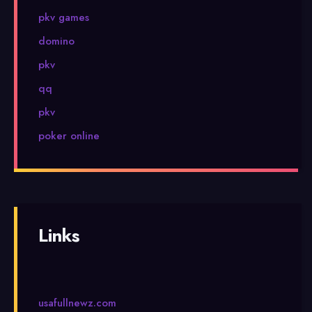
pkv games
domino
pkv
qq
pkv
poker online
Links
usafullnewz.com