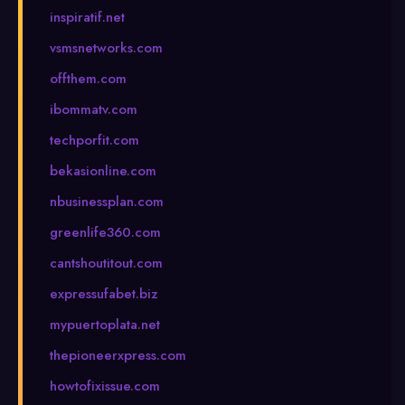
inspiratif.net
vsmsnetworks.com
offthem.com
ibommatv.com
techporfit.com
bekasionline.com
nbusinessplan.com
greenlife360.com
cantshoutitout.com
expressufabet.biz
mypuertoplata.net
thepioneerxpress.com
howtofixissue.com