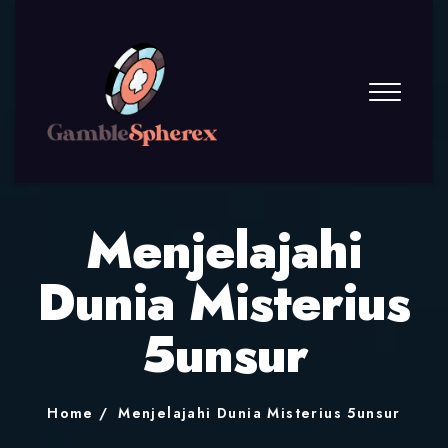
Menjelajahi
Dunia Misterius
5unsur
Home
Menjelajahi Dunia Misterius 5unsur