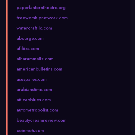
paperlanterntheatre.org
freeworshipnetwork.com
watercraftllc.com
abourge.com
afiliixs.com
alharammallz.com
americanbulletins.com
asespares.com
arabianstime.com
atticabblues.com
autometropolist.com
beautycreamreview.com
coinmoh.com