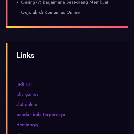
Gasing77: Bagaimana Seseorang Membuat
Gejolak di Komunitas Online
Links
judi qq
pkv games
slot online
bandar bola terpercaya
dominoqq