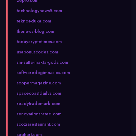
zepfo.com
technologynews5.com
teknoeduka.com
thenews-blog.com
todaycryptotimes.com
usabonuscodes.com
sm-satta-makta-gods.com
softwaredegimnasios.com
soopermagazine.com
spacecoastdailys.com
readytrademark.com
renovationsrated.com
scoziarestaurant.com
seohart.com