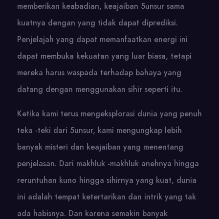
memberikan keabadian, keajaiban 5unsur sama
kuatnya dengan yang tidak dapat diprediksi.
Penjelajah yang dapat memanfaatkan energi ini
dapat membuka kekuatan yang luar biasa, tetapi
mereka harus waspada terhadap bahaya yang
datang dengan menggunakan sihir seperti itu.
Ketika kami terus mengeksplorasi dunia yang penuh
teka -teki dari 5unsur, kami mengungkap lebih
banyak misteri dan keajaiban yang menentang
penjelasan. Dari makhluk -makhluk anehnya hingga
reruntuhan kuno hingga sihirnya yang kuat, dunia
ini adalah tempat ketertarikan dan intrik yang tak
ada habisnya. Dan karena semakin banyak