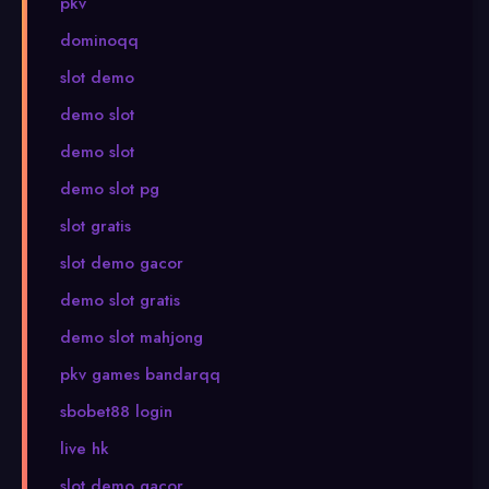
pkv
dominoqq
slot demo
demo slot
demo slot
demo slot pg
slot gratis
slot demo gacor
demo slot gratis
demo slot mahjong
pkv games bandarqq
sbobet88 login
live hk
slot demo gacor