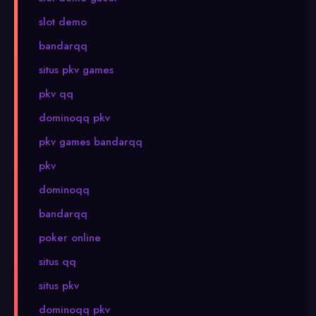
slot demo
bandarqq
situs pkv games
pkv qq
dominoqq pkv
pkv games bandarqq
pkv
dominoqq
bandarqq
poker online
situs qq
situs pkv
dominoqq pkv