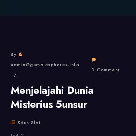
By
admin@gamblespherex.info
0 Comment
Menjelajahi Dunia
Misterius 5unsur
Situs Slot