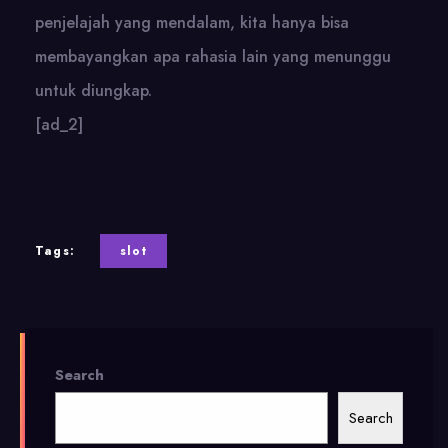
penjelajah yang mendalam, kita hanya bisa
membayangkan apa rahasia lain yang menunggu
untuk diungkap.
[ad_2]
Tags:
slot
Search
Search