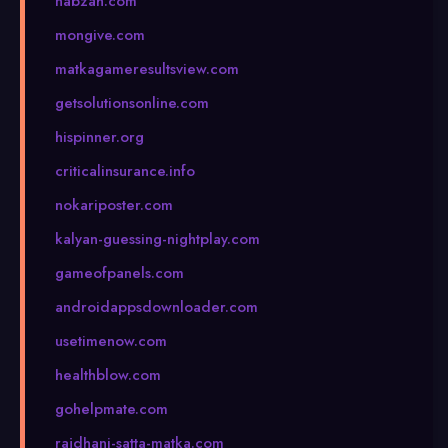
nabzah.com
mongive.com
matkagameresultsview.com
getsolutionsonline.com
hispinner.org
criticalinsurance.info
nokariposter.com
kalyan-guessing-nightplay.com
gameofpanels.com
androidappsdownloader.com
usetimenow.com
healthblow.com
gohelpmate.com
rajdhani-satta-matka.com