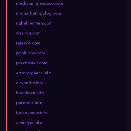
mediamingleseaco.com
mtsmarketingblog.com
nghekiemtien.com
wasirku.com
tejas24.com
poolturbo.com
prachestait.com
artforafghans.info
airvendio.info
healthexe.info
puretecx.info
tecadvance.info
aminityio.info