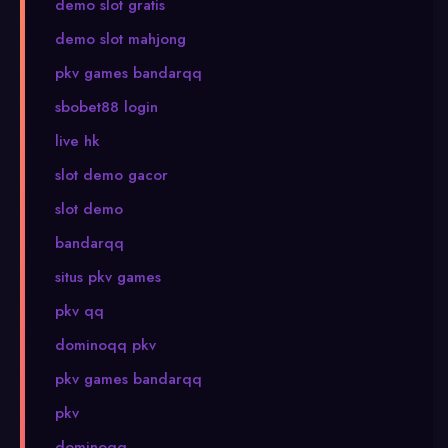
demo slot gratis
demo slot mahjong
pkv games bandarqq
sbobet88 login
live hk
slot demo gacor
slot demo
bandarqq
situs pkv games
pkv qq
dominoqq pkv
pkv games bandarqq
pkv
dominoqq