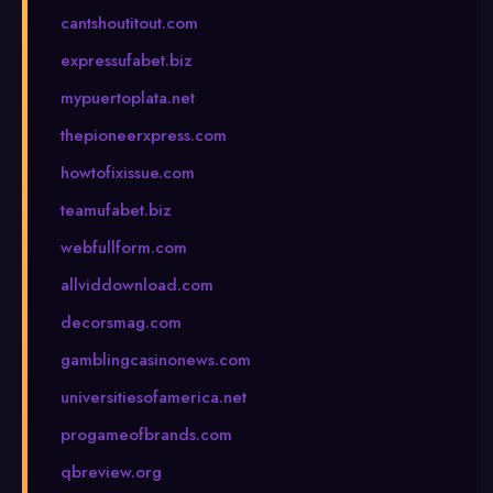
cantshoutitout.com
expressufabet.biz
mypuertoplata.net
thepioneerxpress.com
howtofixissue.com
teamufabet.biz
webfullform.com
allviddownload.com
decorsmag.com
gamblingcasinonews.com
universitiesofamerica.net
progameofbrands.com
qbreview.org