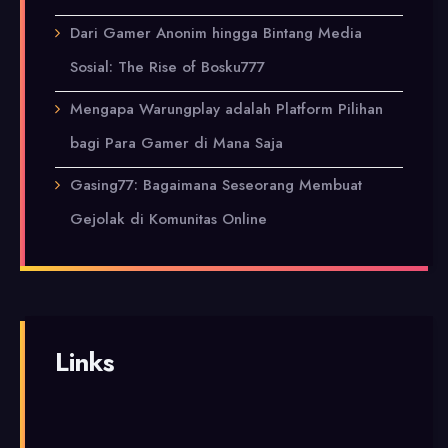
Dari Gamer Anonim hingga Bintang Media
Sosial: The Rise of Bosku777
Mengapa Warungplay adalah Platform Pilihan
bagi Para Gamer di Mana Saja
Gasing77: Bagaimana Seseorang Membuat
Gejolak di Komunitas Online
Links