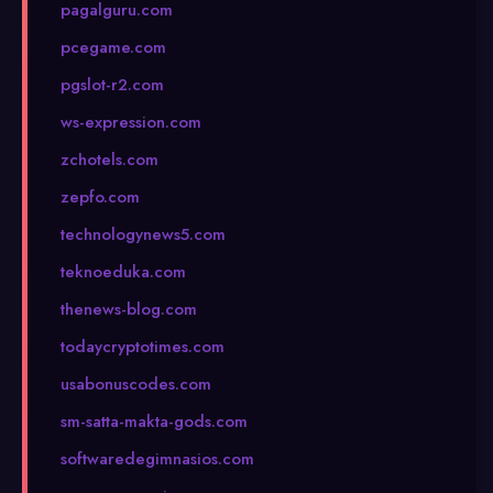
pagalguru.com
pcegame.com
pgslot-r2.com
ws-expression.com
zchotels.com
zepfo.com
technologynews5.com
teknoeduka.com
thenews-blog.com
todaycryptotimes.com
usabonuscodes.com
sm-satta-makta-gods.com
softwaredegimnasios.com