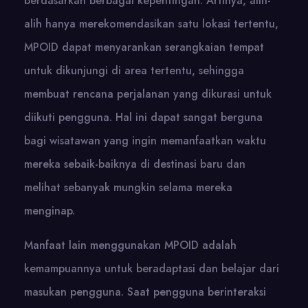
berdasarkan berbagai kepentingan. Artinya, alih-
alih hanya merekomendasikan satu lokasi tertentu,
MPOID dapat menyarankan serangkaian tempat
untuk dikunjungi di area tertentu, sehingga
membuat rencana perjalanan yang dikurasi untuk
diikuti pengguna. Hal ini dapat sangat berguna
bagi wisatawan yang ingin memanfaatkan waktu
mereka sebaik-baiknya di destinasi baru dan
melihat sebanyak mungkin selama mereka
menginap.
Manfaat lain menggunakan MPOID adalah
kemampuannya untuk beradaptasi dan belajar dari
masukan pengguna. Saat pengguna berinteraksi