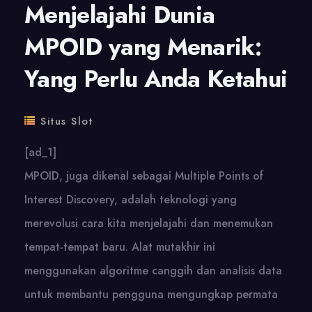
Menjelajahi Dunia
MPOID yang Menarik:
Yang Perlu Anda Ketahui
Situs Slot
[ad_1]
MPOID, juga dikenal sebagai Multiple Points of
Interest Discovery, adalah teknologi yang
merevolusi cara kita menjelajahi dan menemukan
tempat-tempat baru. Alat mutakhir ini
menggunakan algoritme canggih dan analisis data
untuk membantu pengguna mengungkap permata