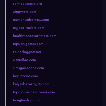
servicewueste.org
zippyrevs.com
matkanumbernow.com
myjobcirculars.com
healthmoreoverfitness.com
topslotxgames.com
routerloggnet.net
dantella6.com
slotsgamesone.com
hispinzone.com
kalyanbazarnights.com
top-online-casino-usa.com
honghuidoor.com