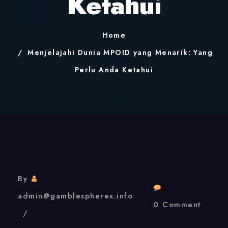
Ketahui
Home
Menjelajahi Dunia MPOID yang Menarik: Yang
Perlu Anda Ketahui
By
admin@gamblespherex.info
0 Comment