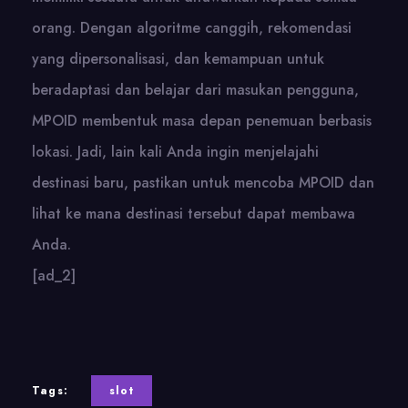
orang. Dengan algoritme canggih, rekomendasi
yang dipersonalisasi, dan kemampuan untuk
beradaptasi dan belajar dari masukan pengguna,
MPOID membentuk masa depan penemuan berbasis
lokasi. Jadi, lain kali Anda ingin menjelajahi
destinasi baru, pastikan untuk mencoba MPOID dan
lihat ke mana destinasi tersebut dapat membawa
Anda.
[ad_2]
Tags:
slot