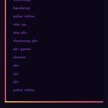
bandarqq
poker online
situs qq
situs pkv
dominoqq pkv
pkv games
domino
pkv
qq
pkv
poker online