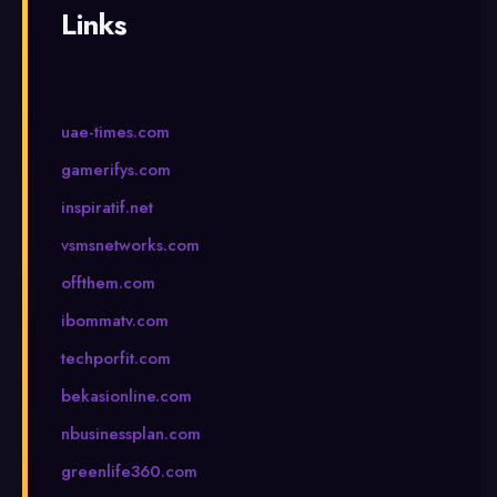
Links
uae-times.com
gamerifys.com
inspiratif.net
vsmsnetworks.com
offthem.com
ibommatv.com
techporfit.com
bekasionline.com
nbusinessplan.com
greenlife360.com