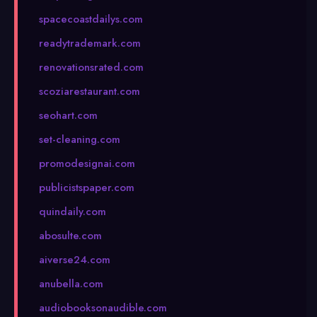
spacecoastdailys.com
readytrademark.com
renovationsrated.com
scoziarestaurant.com
seohart.com
set-cleaning.com
promodesignai.com
publicistspaper.com
quindaily.com
abosulte.com
aiverse24.com
anubella.com
audiobooksonaudible.com