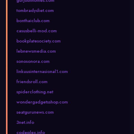
gurjoshhomes.com
tombradydiet.com
bonthaiclub.com
casusbelli-mod.com
bookplatesociety.com
lebnewsmedia.com
sonosonora.com
linkuusinternasional1.com
friendsroll.com
spiderclothing.net
wondergadgetsshop.com
seatgurunews.com
3net.info
codeplex.info