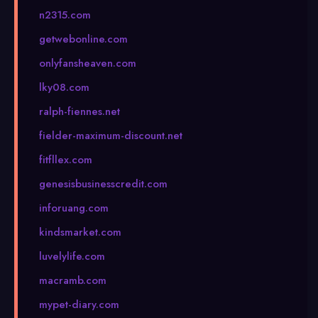
n2315.com
getwebonline.com
onlyfansheaven.com
lky08.com
ralph-fiennes.net
fielder-maximum-discount.net
fitfllex.com
genesisbusinesscredit.com
inforuang.com
kindsmarket.com
luvelylife.com
macramb.com
mypet-diary.com