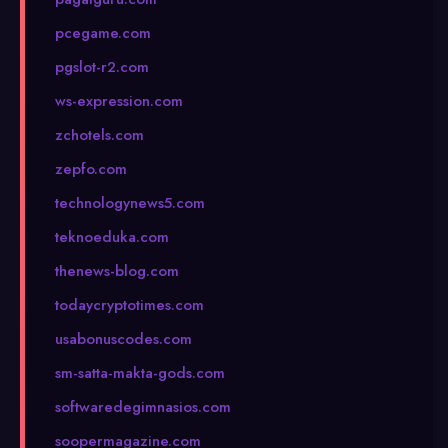
pcegame.com
pgslot-r2.com
ws-expression.com
zchotels.com
zepfo.com
technologynews5.com
teknoeduka.com
thenews-blog.com
todaycryptotimes.com
usabonuscodes.com
sm-satta-makta-gods.com
softwaredegimnasios.com
soopermagazine.com