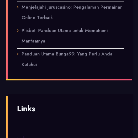
Menjelajahi Juruscasino: Pengalaman Permainan
Online Terbaik
Plisbet: Panduan Utama untuk Memahami
Manfaatnya
Panduan Utama Bunga99: Yang Perlu Anda
Ketahui
Links