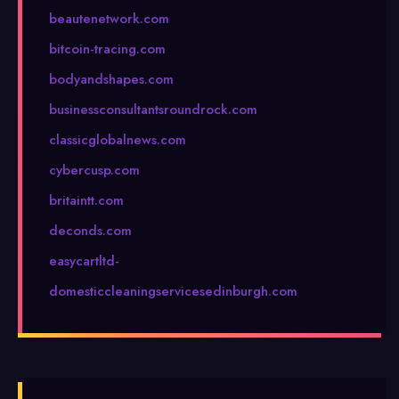
beautenetwork.com
bitcoin-tracing.com
bodyandshapes.com
businessconsultantsroundrock.com
classicglobalnews.com
cybercusp.com
britaintt.com
deconds.com
easycartltd-
domesticcleaningservicesedinburgh.com