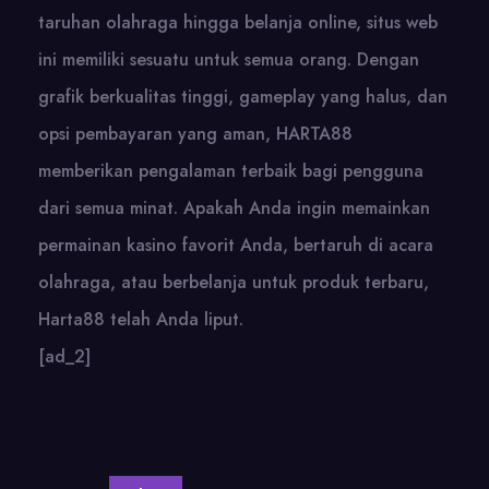
taruhan olahraga hingga belanja online, situs web
ini memiliki sesuatu untuk semua orang. Dengan
grafik berkualitas tinggi, gameplay yang halus, dan
opsi pembayaran yang aman, HARTA88
memberikan pengalaman terbaik bagi pengguna
dari semua minat. Apakah Anda ingin memainkan
permainan kasino favorit Anda, bertaruh di acara
olahraga, atau berbelanja untuk produk terbaru,
Harta88 telah Anda liput.
[ad_2]