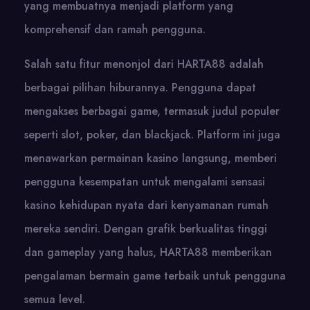
yang membuatnya menjadi platform yang
komprehensif dan ramah pengguna.
Salah satu fitur menonjol dari HARTA88 adalah
berbagai pilihan hiburannya. Pengguna dapat
mengakses berbagai game, termasuk judul populer
seperti slot, poker, dan blackjack. Platform ini juga
menawarkan permainan kasino langsung, memberi
pengguna kesempatan untuk mengalami sensasi
kasino kehidupan nyata dari kenyamanan rumah
mereka sendiri. Dengan grafik berkualitas tinggi
dan gameplay yang halus, HARTA88 memberikan
pengalaman bermain game terbaik untuk pengguna
semua level.