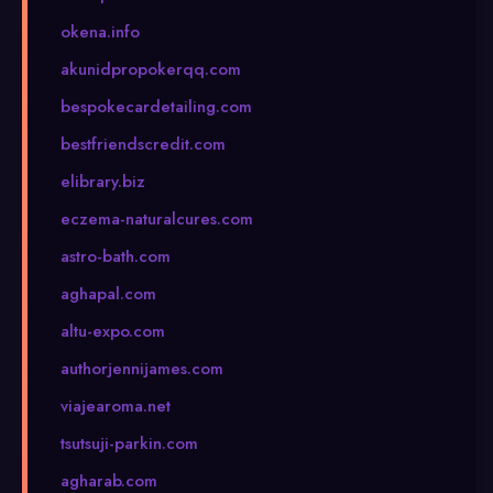
okena.info
akunidpropokerqq.com
bespokecardetailing.com
bestfriendscredit.com
elibrary.biz
eczema-naturalcures.com
astro-bath.com
aghapal.com
altu-expo.com
authorjennijames.com
viajearoma.net
tsutsuji-parkin.com
agharab.com