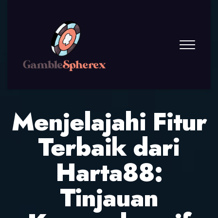
Menjelajahi Fitur
Terbaik dari
Harta88:
Tinjauan