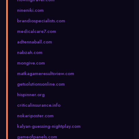
nineniki.com
brandiospecialists.com
medicalcare7.com
adtennaball.com
nabzah.com
mongive.com
matkagameresultsview.com
getsolutionsonline.com
hispinner.org
criticalinsurance.info
nokariposter.com
kalyan-guessing-nightplay.com
gameofpanels.com