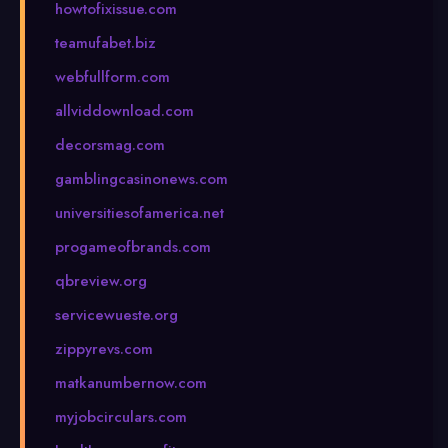
howtofixissue.com
teamufabet.biz
webfullform.com
allviddownload.com
decorsmag.com
gamblingcasinonews.com
universitiesofamerica.net
progameofbrands.com
qbreview.org
servicewueste.org
zippyrevs.com
matkanumbernow.com
myjobcirculars.com