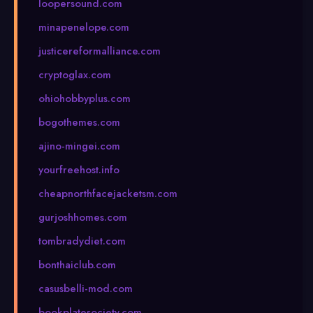
loopersound.com
minapenelope.com
justicereformalliance.com
cryptoglax.com
ohiohobbyplus.com
bogothemes.com
ajino-mingei.com
yourfreehost.info
cheapnorthfacejacketsm.com
gurjoshhomes.com
tombradydiet.com
bonthaiclub.com
casusbelli-mod.com
bookplatesociety.com