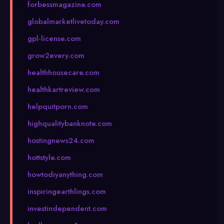
forbessmagazine.com
globalmarketlivetoday.com
gpl-license.com
grow2every.com
healthhousecare.com
healthkartreview.com
helpquitporn.com
highqualitybanknote.com
hostingnews24.com
hottstyle.com
howtodiyanything.com
inspiringearthlings.com
investindependent.com