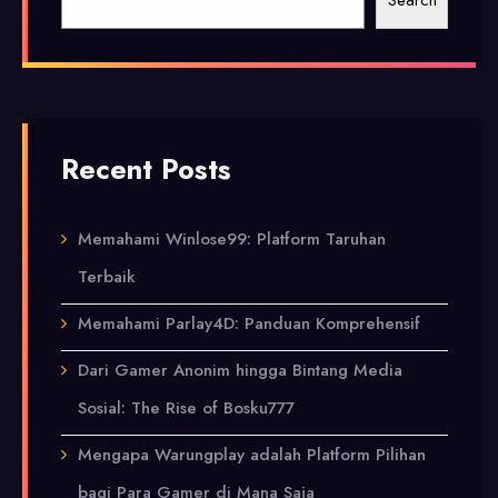
Search
Recent Posts
Memahami Winlose99: Platform Taruhan
Terbaik
Memahami Parlay4D: Panduan Komprehensif
Dari Gamer Anonim hingga Bintang Media
Sosial: The Rise of Bosku777
Mengapa Warungplay adalah Platform Pilihan
bagi Para Gamer di Mana Saja