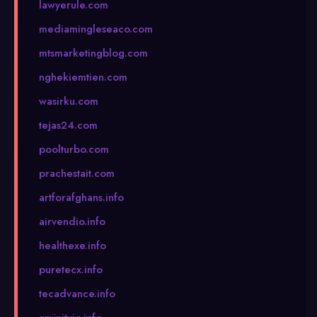
lawyerule.com
mediamingleseaco.com
mtsmarketingblog.com
nghekiemtien.com
wasirku.com
tejas24.com
poolturbo.com
prachestait.com
artforafghans.info
airvendio.info
healthexe.info
puretecx.info
tecadvance.info