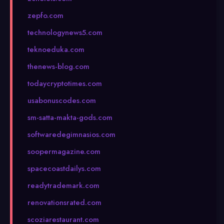
zepfo.com
technologynews5.com
teknoeduka.com
thenews-blog.com
todaycryptotimes.com
usabonuscodes.com
sm-satta-makta-gods.com
softwaredegimnasios.com
soopermagazine.com
spacecoastdailys.com
readytrademark.com
renovationsrated.com
scoziarestaurant.com