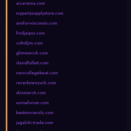
aicarmina.com
mypartysupplystore.com
annforwisconsin.com
findjaipur.com
cultofjim.com
glimmerick.com
davidfollett.com
newcollegebeat.com
reverbnewyork.com
skinmerch.com
usvisaforum.com
bestmovierulz.com
jagalchi-trade.com