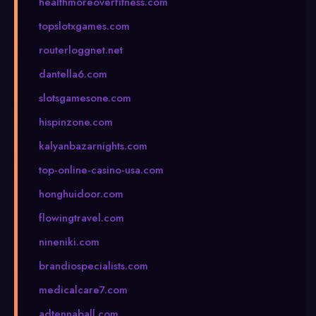
healthmoreoverfitness.com
topslotxgames.com
routerloggnet.net
dantella6.com
slotsgamesone.com
hispinzone.com
kalyanbazarnights.com
top-online-casino-usa.com
honghuidoor.com
flowingtravel.com
nineniki.com
brandiospecialists.com
medicalcare7.com
adtennaball.com