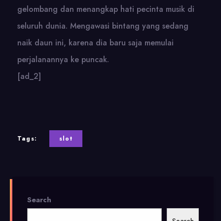
gelombang dan menangkap hati pecinta musik di
seluruh dunia. Mengawasi bintang yang sedang
naik daun ini, karena dia baru saja memulai
perjalanannya ke puncak.
[ad_2]
Tags:
slot
Search