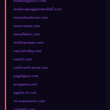
kralbozguncu1.com
landscapinggainesvillefl.com
maisonhauturier.com
mascreator.com
menafahmi.com
mukhtarmeer.com
nascartoday.com
nqted.com
nzdriverlicence.com
pagalguru.com
pcegame.com
pgslot-r2.com
ws-expression.com
zchotels.com