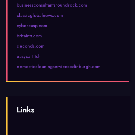
businessconsultantsroundrock.com
classicglobalnews.com
cybercusp.com
britaintt.com
deconds.com
easycartltd-
domesticcleaningservicesedinburgh.com
Links