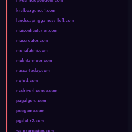
investindependent.com
kralbozguncu1.com
landscapinggainesvillefl.com
maisonhauturier.com
mascreator.com
menafahmi.com
mukhtarmeer.com
nascartoday.com
nqted.com
nzdriverlicence.com
pagalguru.com
pcegame.com
pgslot-r2.com
ws-expression.com