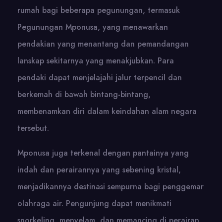
rumah bagi beberapa pegunungan, termasuk
Pegunungan Mponusa, yang menawarkan
pendakian yang menantang dan pemandangan
lanskap sekitarnya yang menakjubkan. Para
pendaki dapat menjelajahi jalur terpencil dan
berkemah di bawah bintang-bintang,
membenamkan diri dalam keindahan alam negara
tersebut.
Mponusa juga terkenal dengan pantainya yang
indah dan perairannya yang sebening kristal,
menjadikannya destinasi sempurna bagi penggemar
olahraga air. Pengunjung dapat menikmati
snorkeling, menyelam, dan memancing di perairan