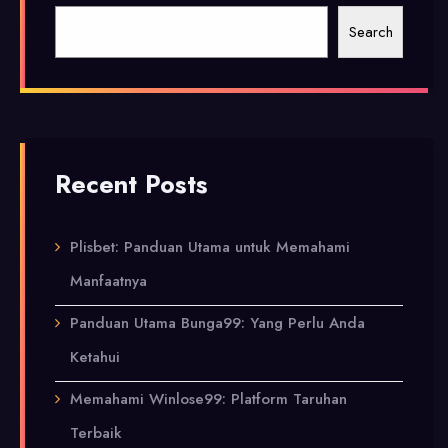
Search
Recent Posts
Plisbet: Panduan Utama untuk Memahami
Manfaatnya
Panduan Utama Bunga99: Yang Perlu Anda
Ketahui
Memahami Winlose99: Platform Taruhan
Terbaik