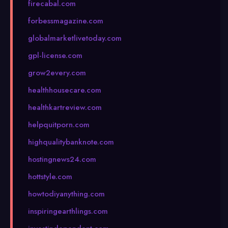
firecabal.com
forbessmagazine.com
globalmarketlivetoday.com
gpl-license.com
grow2every.com
healthhousecare.com
healthkartreview.com
helpquitporn.com
highqualitybanknote.com
hostingnews24.com
hottstyle.com
howtodiyanything.com
inspiringearthlings.com