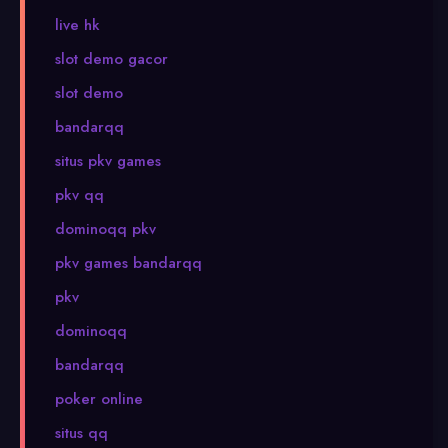
live hk
slot demo gacor
slot demo
bandarqq
situs pkv games
pkv qq
dominoqq pkv
pkv games bandarqq
pkv
dominoqq
bandarqq
poker online
situs qq