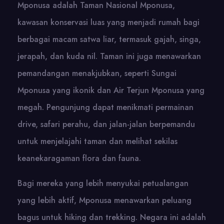
Mponusa adalah Taman Nasional Mponusa,
kawasan konservasi luas yang menjadi rumah bagi
berbagai macam satwa liar, termasuk gajah, singa,
jerapah, dan kuda nil. Taman ini juga menawarkan
pemandangan menakjubkan, seperti Sungai
Mponusa yang ikonik dan Air Terjun Mponusa yang
megah. Pengunjung dapat menikmati permainan
drive, safari perahu, dan jalan-jalan berpemandu
untuk menjelajahi taman dan melihat sekilas
keanekaragaman flora dan fauna.
Bagi mereka yang lebih menyukai petualangan
yang lebih aktif, Mponusa menawarkan peluang
bagus untuk hiking dan trekking. Negara ini adalah