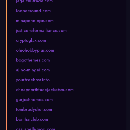
jagalchi-trade.com
loopersound.com
minapenelope.com
justicereformalliance.com
cryptoglax.com
ohiohobbyplus.com
bogothemes.com
ajino-mingei.com
yourfreehost.info
cheapnorthfacejacketsm.com
gurjoshhomes.com
tombradydiet.com
bonthaiclub.com
casusbelli-mod.com