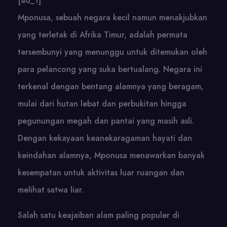
[ad_1]
Mponusa, sebuah negara kecil namun menakjubkan
yang terletak di Afrika Timur, adalah permata
tersembunyi yang menunggu untuk ditemukan oleh
para pelancong yang suka bertualang. Negara ini
terkenal dengan bentang alamnya yang beragam,
mulai dari hutan lebat dan perbukitan hingga
pegunungan megah dan pantai yang masih asli.
Dengan kekayaan keanekaragaman hayati dan
keindahan alamnya, Mponusa menawarkan banyak
kesempatan untuk aktivitas luar ruangan dan
melihat satwa liar.
Salah satu keajaiban alam paling populer di