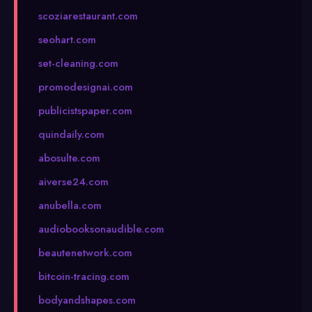
scoziarestaurant.com
seohart.com
set-cleaning.com
promodesignai.com
publicistspaper.com
quindaily.com
abosulte.com
aiverse24.com
anubella.com
audiobooksonaudible.com
beautenetwork.com
bitcoin-tracing.com
bodyandshapes.com