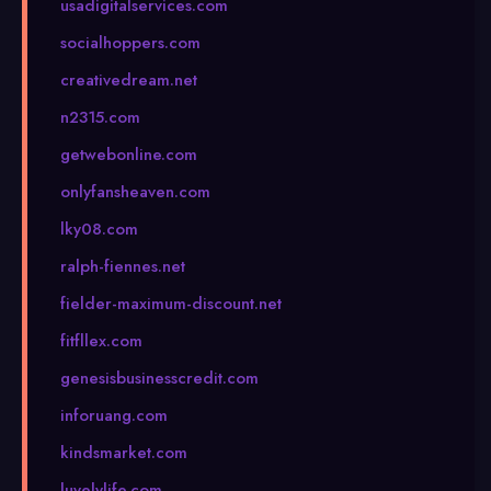
usadigitalservices.com
socialhoppers.com
creativedream.net
n2315.com
getwebonline.com
onlyfansheaven.com
lky08.com
ralph-fiennes.net
fielder-maximum-discount.net
fitfllex.com
genesisbusinesscredit.com
inforuang.com
kindsmarket.com
luvelylife.com