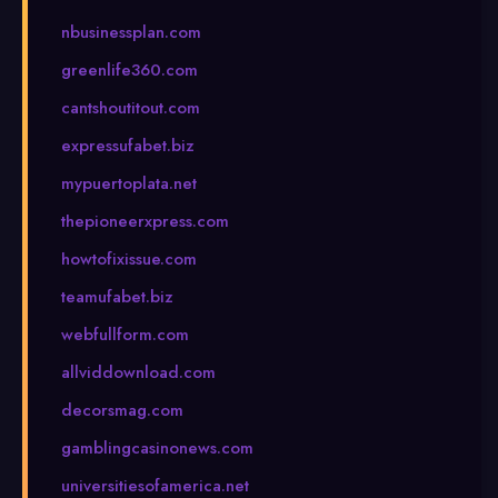
nbusinessplan.com
greenlife360.com
cantshoutitout.com
expressufabet.biz
mypuertoplata.net
thepioneerxpress.com
howtofixissue.com
teamufabet.biz
webfullform.com
allviddownload.com
decorsmag.com
gamblingcasinonews.com
universitiesofamerica.net