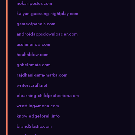
nokariposter.com
kalyan-guessing-nightplay.com
gameofpanels.com
androidappsdownloader.com
usetimenow.com
healthblow.com
gohelpmate.com
rajdhani-satta-matka.com
writerscraft.net
elearning-childprotection.com
wrestling4mena.com
knowledgeforall.info
brand2lastio.com