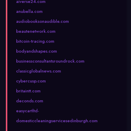
aiverse24.com
anubella.com
audiobooksonaudible.com
beautenetwork.com
bitcoin-tracing.com
bodyandshapes.com
businessconsultantsroundrock.com
classicglobalnews.com
cybercusp.com
britaintt.com
deconds.com
easycartltd-
domesticcleaningservicesedinburgh.com