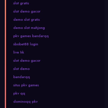
slot gratis
slot demo gacor
demo slot gratis
demo slot mahjong
pkv games bandarqq
sbobet88 login
live hk
slot demo gacor
slot demo
bandarqq
situs pkv games
pkv qq
dominoqq pkv