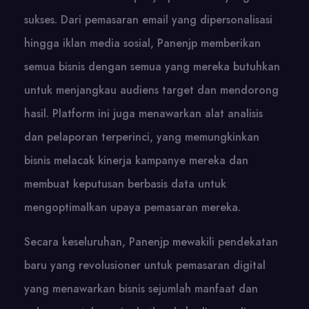
sukses. Dari pemasaran email yang dipersonalisasi
hingga iklan media sosial, Panenjp memberikan
semua bisnis dengan semua yang mereka butuhkan
untuk menjangkau audiens target dan mendorong
hasil. Platform ini juga menawarkan alat analisis
dan pelaporan terperinci, yang memungkinkan
bisnis melacak kinerja kampanye mereka dan
membuat keputusan berbasis data untuk
mengoptimalkan upaya pemasaran mereka.
Secara keseluruhan, Panenjp mewakili pendekatan
baru yang revolusioner untuk pemasaran digital
yang menawarkan bisnis sejumlah manfaat dan