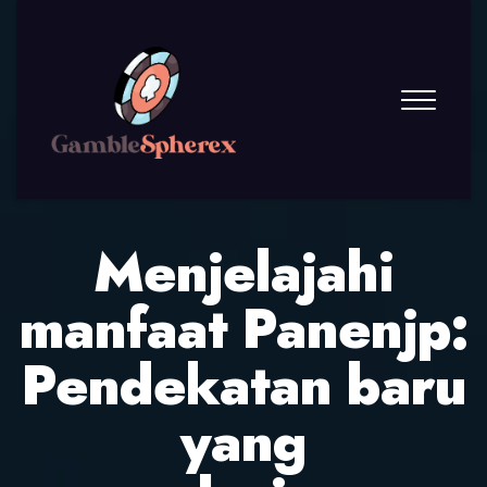
Menjelajahi
manfaat Panenjp:
Pendekatan baru
yang