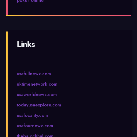
poker online
Links
usafullnewz.com
uktimenetwork.com
usaworldnewz.com
todayusaexplore.com
usalocality.com
usafournewz.com
thebalochhal.com