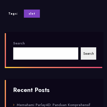
Tags:
slot
Search
Search
Recent Posts
Memahami Parlay4D: Panduan Komprehensif