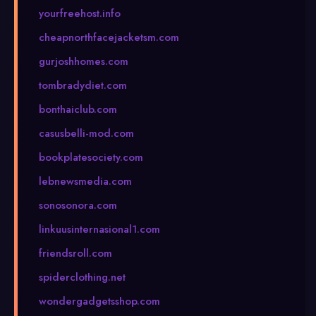
yourfreehost.info
cheapnorthfacejacketsm.com
gurjoshhomes.com
tombradydiet.com
bonthaiclub.com
casusbelli-mod.com
bookplatesociety.com
lebnewsmedia.com
sonosonora.com
linkuusinternasional1.com
friendsroll.com
spiderclothing.net
wondergadgetsshop.com