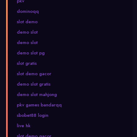
pkv
dominoqq
slot demo
demo slot
demo slot
demo slot pg
slot gratis
slot demo gacor
demo slot gratis
demo slot mahjong
pkv games bandarqq
sbobet88 login
live hk
slot demo gacor