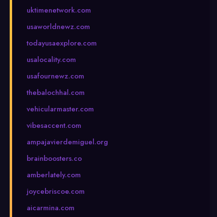
uktimenetwork.com
usaworldnewz.com
todayusaexplore.com
usalocality.com
usafournewz.com
thebalochhal.com
vehicularmaster.com
vibesaccent.com
ampajavierdemiguel.org
brainboosters.co
amberlately.com
joycebriscoe.com
aicarmina.com