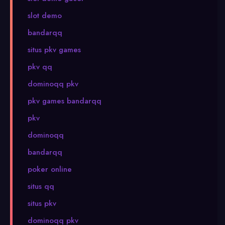
slot demo
bandarqq
situs pkv games
pkv qq
dominoqq pkv
pkv games bandarqq
pkv
dominoqq
bandarqq
poker online
situs qq
situs pkv
dominoqq pkv