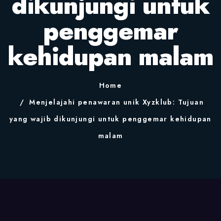
dikunjungi untuk
penggemar
kehidupan malam
Home
Menjelajahi penawaran unik Xyzklub: Tujuan
yang wajib dikunjungi untuk penggemar kehidupan
malam