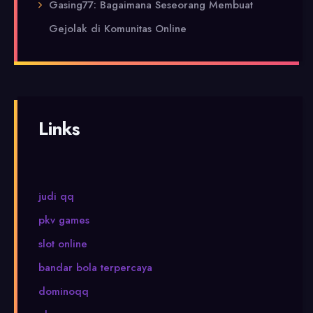
Gasing77: Bagaimana Seseorang Membuat
Gejolak di Komunitas Online
Links
judi qq
pkv games
slot online
bandar bola terpercaya
dominoqq