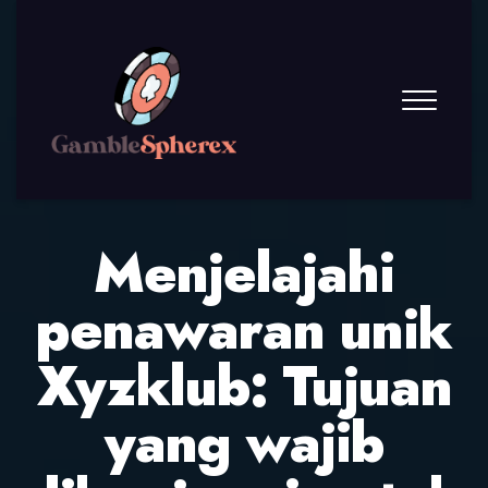
Menjelajahi
penawaran unik
Xyzklub: Tujuan
yang wajib