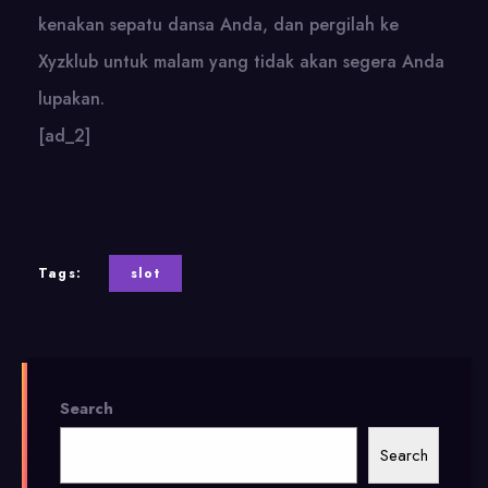
kenakan sepatu dansa Anda, dan pergilah ke
Xyzklub untuk malam yang tidak akan segera Anda
lupakan.
[ad_2]
Tags:
slot
Search
Search