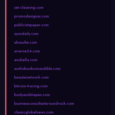
set-cleaning.com
promodesignai.com
publicistspaper.com
quindaily.com
abosulte.com
aiverse24.com
anubella.com
audiobooksonaudible.com
beautenetwork.com
bitcoin-tracing.com
bodyandshapes.com
businessconsultantsroundrock.com
classicglobalnews.com