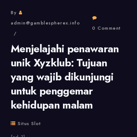
By
admin@gamblespherex.info
0 Comment
Menjelajahi penawaran
unik Xyzklub: Tujuan
yang wajib dikunjungi
untuk penggemar
kehidupan malam
Situs Slot