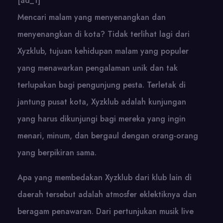
[ad_1]
Mencari malam yang menyenangkan dan
menyenangkan di kota? Tidak terlihat lagi dari
Xyzklub, tujuan kehidupan malam yang populer
yang menawarkan pengalaman unik dan tak
terlupakan bagi pengunjung pesta. Terletak di
jantung pusat kota, Xyzklub adalah kunjungan
yang harus dikunjungi bagi mereka yang ingin
menari, minum, dan bergaul dengan orang-orang
yang berpikiran sama.
Apa yang membedakan Xyzklub dari klub lain di
daerah tersebut adalah atmosfer eklektiknya dan
beragam penawaran. Dari pertunjukan musik live