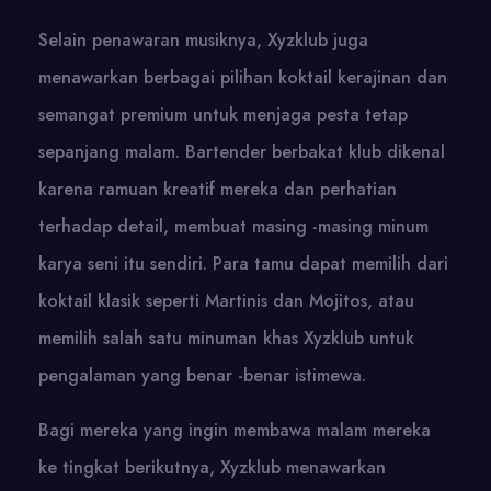
Selain penawaran musiknya, Xyzklub juga
menawarkan berbagai pilihan koktail kerajinan dan
semangat premium untuk menjaga pesta tetap
sepanjang malam. Bartender berbakat klub dikenal
karena ramuan kreatif mereka dan perhatian
terhadap detail, membuat masing -masing minum
karya seni itu sendiri. Para tamu dapat memilih dari
koktail klasik seperti Martinis dan Mojitos, atau
memilih salah satu minuman khas Xyzklub untuk
pengalaman yang benar -benar istimewa.
Bagi mereka yang ingin membawa malam mereka
ke tingkat berikutnya, Xyzklub menawarkan