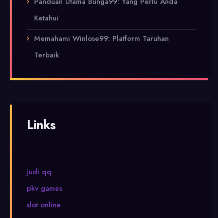
Panduan Utama Bunga99: Yang Perlu Anda
Ketahui
Memahami Winlose99: Platform Taruhan
Terbaik
Links
judi qq
pkv games
slot online