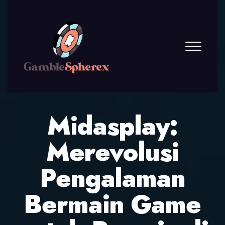
Midasplay:
Merevolusi
Pengalaman
Bermain Game