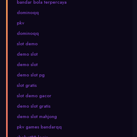
bandar bola terpercaya
dominoqq
pkv
dominoqq
slot demo
demo slot
demo slot
demo slot pg
slot gratis
slot demo gacor
demo slot gratis
demo slot mahjong
pkv games bandarqq