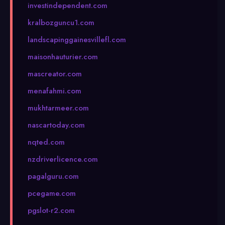
investindependent.com
kralbozguncu1.com
landscapinggainesvillefl.com
maisonhauturier.com
mascreator.com
menafahmi.com
mukhtarmeer.com
nascartoday.com
nqted.com
nzdriverlicence.com
pagalguru.com
pcegame.com
pgslot-r2.com