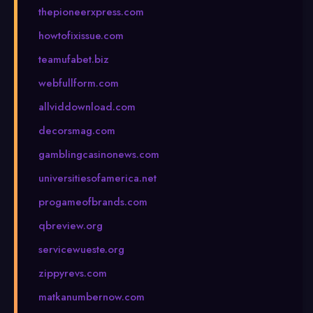
thepioneerxpress.com
howtofixissue.com
teamufabet.biz
webfullform.com
allviddownload.com
decorsmag.com
gamblingcasinonews.com
universitiesofamerica.net
progameofbrands.com
qbreview.org
servicewueste.org
zippyrevs.com
matkanumbernow.com