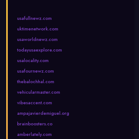
usafullnewz.com
uktimenetwork.com
usaworldnewz.com
todayusaexplore.com
usalocality.com
usafournewz.com
thebalochhal.com
vehicularmaster.com
vibesaccent.com
ampajavierdemiguel.org
brainboosters.co
amberlately.com