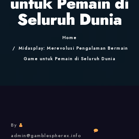
untuk Pemain di
Seluruh Dunia
Home
Midasplay: Merevolusi Pengalaman Bermain
Game untuk Pemain di Seluruh Dunia
By
admin@gamblespherex.info