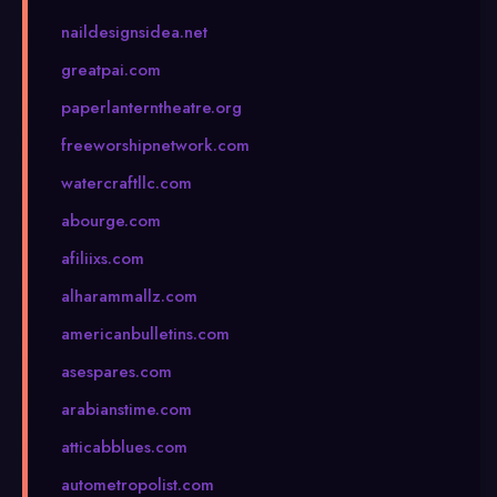
naildesignsidea.net
greatpai.com
paperlanterntheatre.org
freeworshipnetwork.com
watercraftllc.com
abourge.com
afiliixs.com
alharammallz.com
americanbulletins.com
asespares.com
arabianstime.com
atticabblues.com
autometropolist.com