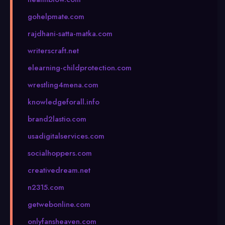
gohelpmate.com
rajdhani-satta-matka.com
writerscraft.net
elearning-childprotection.com
wrestling4mena.com
knowledgeforall.info
brand2lastio.com
usadigitalservices.com
socialhoppers.com
creativedream.net
n2315.com
getwebonline.com
onlyfansheaven.com