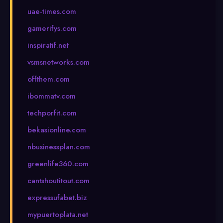
uae-times.com
gamerifys.com
inspiratif.net
vsmsnetworks.com
offthem.com
ibommatv.com
techporfit.com
bekasionline.com
nbusinessplan.com
greenlife360.com
cantshoutitout.com
expressufabet.biz
mypuertoplata.net