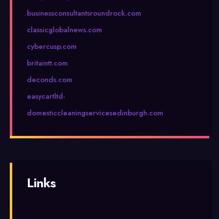
businessconsultantsroundrock.com
classicglobalnews.com
cybercusp.com
britaintt.com
deconds.com
easycartltd-
domesticcleaningservicesedinburgh.com
Links