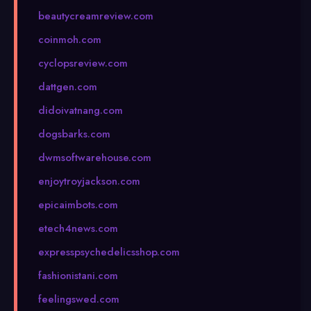
beautycreamreview.com
coinmoh.com
cyclopsreview.com
dattgen.com
didoivatnang.com
dogsbarks.com
dwmsoftwarehouse.com
enjoytroyjackson.com
epicaimbots.com
etech4news.com
expresspsychedelicsshop.com
fashionistani.com
feelingswed.com