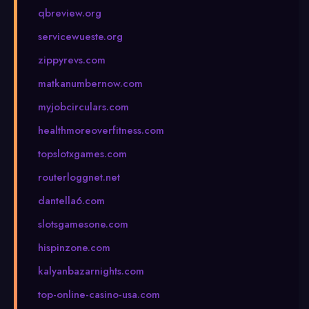
qbreview.org
servicewueste.org
zippyrevs.com
matkanumbernow.com
myjobcirculars.com
healthmoreoverfitness.com
topslotxgames.com
routerloggnet.net
dantella6.com
slotsgamesone.com
hispinzone.com
kalyanbazarnights.com
top-online-casino-usa.com