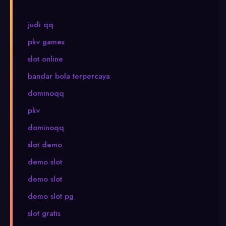
judi qq
pkv games
slot online
bandar bola terpercaya
dominoqq
pkv
dominoqq
slot demo
demo slot
demo slot
demo slot pg
slot gratis