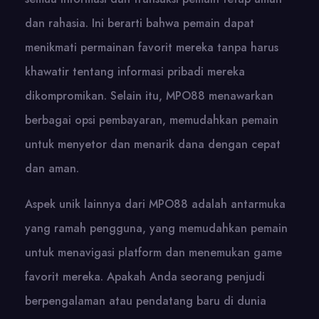
dan rahasia. Ini berarti bahwa pemain dapat
menikmati permainan favorit mereka tanpa harus
khawatir tentang informasi pribadi mereka
dikompromikan. Selain itu, MPO88 menawarkan
berbagai opsi pembayaran, memudahkan pemain
untuk menyetor dan menarik dana dengan cepat
dan aman.
Aspek unik lainnya dari MPO88 adalah antarmuka
yang ramah pengguna, yang memudahkan pemain
untuk menavigasi platform dan menemukan game
favorit mereka. Apakah Anda seorang penjudi
berpengalaman atau pendatang baru di dunia