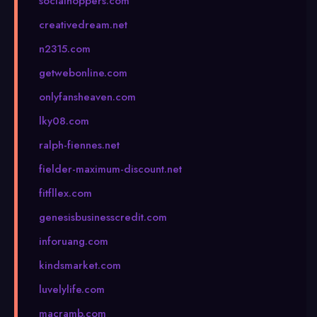
socialhoppers.com
creativedream.net
n2315.com
getwebonline.com
onlyfansheaven.com
lky08.com
ralph-fiennes.net
fielder-maximum-discount.net
fitfllex.com
genesisbusinesscredit.com
inforuang.com
kindsmarket.com
luvelylife.com
macramb.com