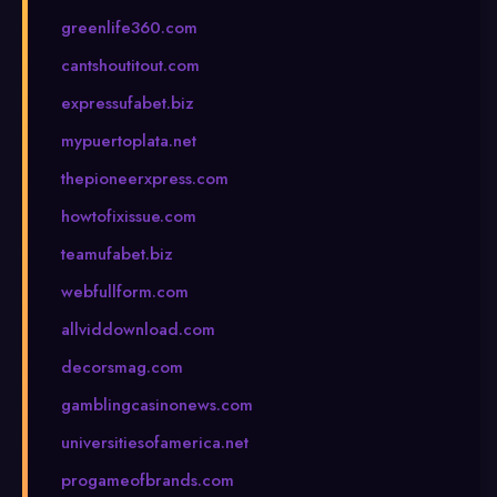
greenlife360.com
cantshoutitout.com
expressufabet.biz
mypuertoplata.net
thepioneerxpress.com
howtofixissue.com
teamufabet.biz
webfullform.com
allviddownload.com
decorsmag.com
gamblingcasinonews.com
universitiesofamerica.net
progameofbrands.com