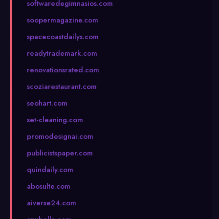
softwaredegimnasios.com
soopermagazine.com
spacecoastdailys.com
readytrademark.com
renovationsrated.com
scoziarestaurant.com
seohart.com
set-cleaning.com
promodesignai.com
publicistspaper.com
quindaily.com
abosulte.com
aiverse24.com