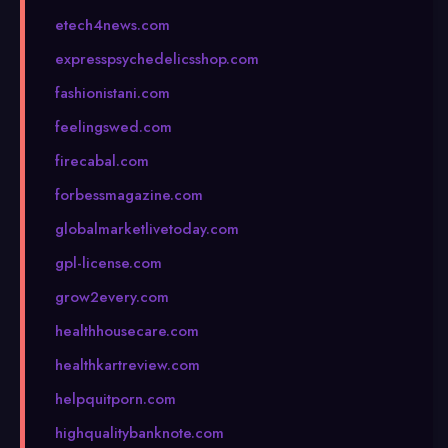
etech4news.com
expresspsychedelicsshop.com
fashionistani.com
feelingswed.com
firecabal.com
forbessmagazine.com
globalmarketlivetoday.com
gpl-license.com
grow2every.com
healthhousecare.com
healthkartreview.com
helpquitporn.com
highqualitybanknote.com