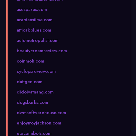
asespares.com
arabianstime.com
atticabblues.com
autometropolist.com
beautycreamreview.com
coinmoh.com
cyclopsreview.com
dattgen.com
didoivatnang.com
dogsbarks.com
dwmsoftwarehouse.com
enjoytroyjackson.com
epicaimbots.com