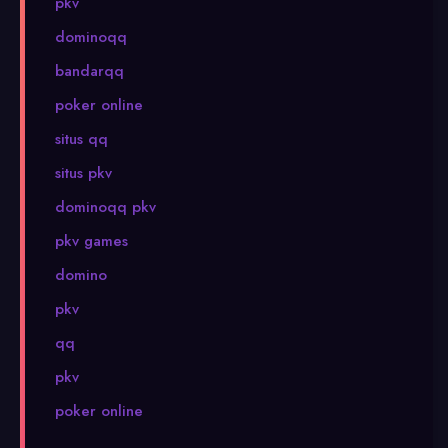
pkv
dominoqq
bandarqq
poker online
situs qq
situs pkv
dominoqq pkv
pkv games
domino
pkv
qq
pkv
poker online