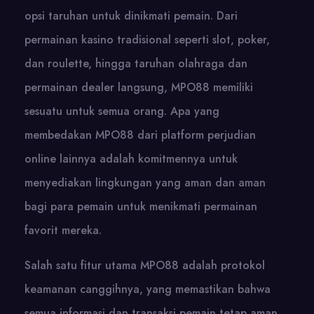
opsi taruhan untuk dinikmati pemain. Dari
permainan kasino tradisional seperti slot, poker,
dan roulette, hingga taruhan olahraga dan
permainan dealer langsung, MPO88 memiliki
sesuatu untuk semua orang. Apa yang
membedakan MPO88 dari platform perjudian
online lainnya adalah komitmennya untuk
menyediakan lingkungan yang aman dan aman
bagi para pemain untuk menikmati permainan
favorit mereka.
Salah satu fitur utama MPO88 adalah protokol
keamanan canggihnya, yang memastikan bahwa
semua informasi dan transaksi pemain tetap aman