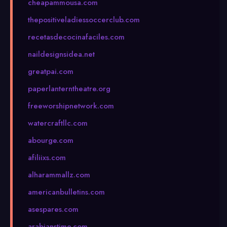
cheapammousa.com
thepositiveladiessoccerclub.com
recetasdecocinafaciles.com
naildesignsidea.net
greatpai.com
paperlanterntheatre.org
freeworshipnetwork.com
watercraftllc.com
abourge.com
afiliixs.com
alharammallz.com
americanbulletins.com
asespares.com
arabianstime.com