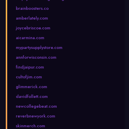
brainboosters.co
amberlately.com
joycebriscoe.com
aicarmina.com
mypartysupplystore.com
annforwisconsin.com
findjaipur.com
cultofjim.com
glimmerick.com
davidfollett.com
newcollegebeat.com
reverbnewyork.com
skinmerch.com