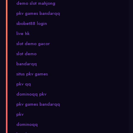
demo slot mahjong
pkv games bandarqq
sbobet88 login
live hk
slot demo gacor
slot demo
bandarqq
situs pkv games
pkv qq
dominoqq pkv
pkv games bandarqq
pkv
dominoqq