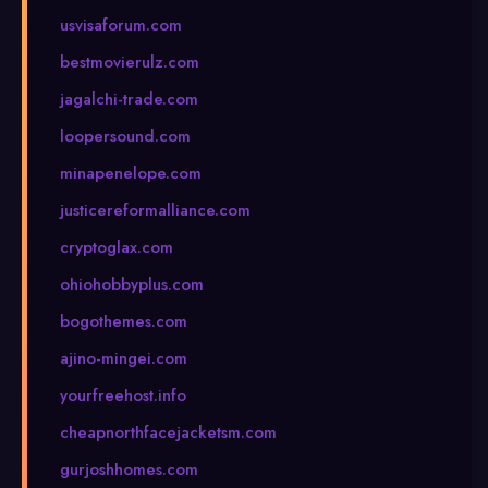
usvisaforum.com
bestmovierulz.com
jagalchi-trade.com
loopersound.com
minapenelope.com
justicereformalliance.com
cryptoglax.com
ohiohobbyplus.com
bogothemes.com
ajino-mingei.com
yourfreehost.info
cheapnorthfacejacketsm.com
gurjoshhomes.com