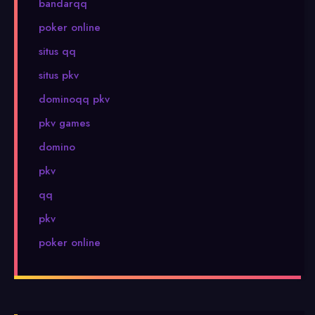
bandarqq
poker online
situs qq
situs pkv
dominoqq pkv
pkv games
domino
pkv
qq
pkv
poker online