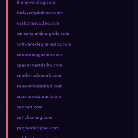
thenews-blog.com
todaycryptotimes.com
usabonuscodes.com
sm-satta-makta-gods.com
softwaredegimnasios.com
soopermagazine.com
spacecoastdailys.com
readytrademark.com
renovationsrated.com
scoziarestaurant.com
seohart.com
set-cleaning.com
promodesignai.com