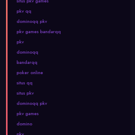
situs pkv games
pkv qq
dominoqq pkv
pkv games bandarqq
pkv
dominoqq
bandarqq
poker online
situs qq
situs pkv
dominoqq pkv
pkv games
domino
pkv