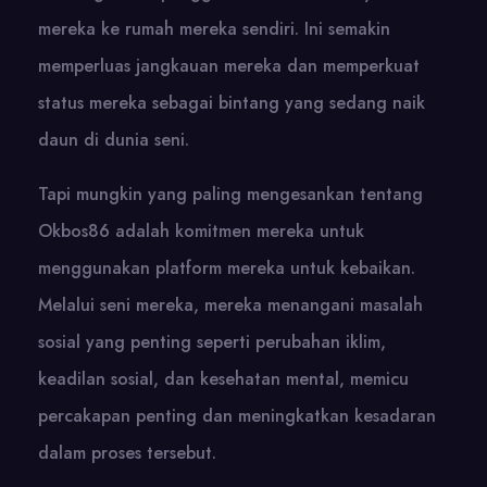
mereka ke rumah mereka sendiri. Ini semakin
memperluas jangkauan mereka dan memperkuat
status mereka sebagai bintang yang sedang naik
daun di dunia seni.
Tapi mungkin yang paling mengesankan tentang
Okbos86 adalah komitmen mereka untuk
menggunakan platform mereka untuk kebaikan.
Melalui seni mereka, mereka menangani masalah
sosial yang penting seperti perubahan iklim,
keadilan sosial, dan kesehatan mental, memicu
percakapan penting dan meningkatkan kesadaran
dalam proses tersebut.