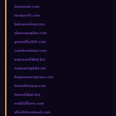
ibommatv.com
techporfit.com
bekasionline.com
nbusinessplan.com
greenlife360.com
cantshoutitout.com
expressufabet.biz
mypuertoplata.net
thepioneerxpress.com
howtofixissue.com
teamufabet.biz
webfullform.com
allviddownload.com