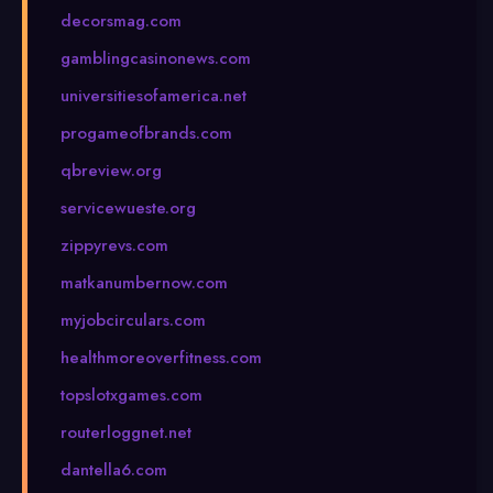
decorsmag.com
gamblingcasinonews.com
universitiesofamerica.net
progameofbrands.com
qbreview.org
servicewueste.org
zippyrevs.com
matkanumbernow.com
myjobcirculars.com
healthmoreoverfitness.com
topslotxgames.com
routerloggnet.net
dantella6.com