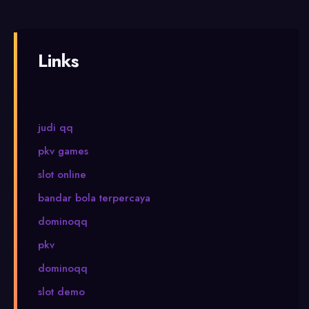
Links
judi qq
pkv games
slot online
bandar bola terpercaya
dominoqq
pkv
dominoqq
slot demo