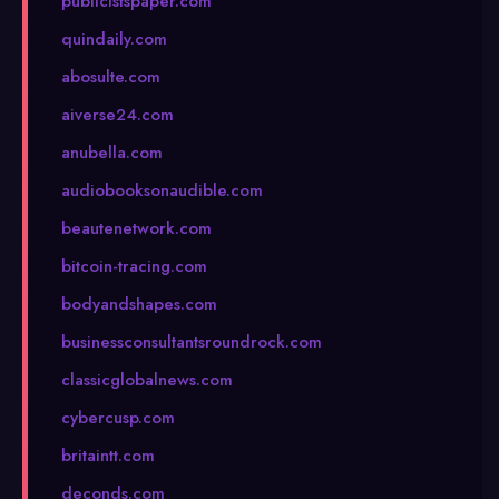
publicistspaper.com
quindaily.com
abosulte.com
aiverse24.com
anubella.com
audiobooksonaudible.com
beautenetwork.com
bitcoin-tracing.com
bodyandshapes.com
businessconsultantsroundrock.com
classicglobalnews.com
cybercusp.com
britaintt.com
deconds.com