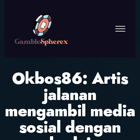
Okbos86: Artis
jalanan
mengambil media
sosial dengan