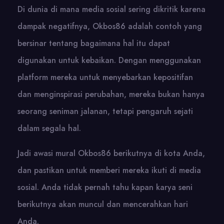
Di dunia di mana media sosial sering dikritik karena
dampak negatifnya, Okbos86 adalah contoh yang
bersinar tentang bagaimana hal itu dapat
digunakan untuk kebaikan. Dengan menggunakan
platform mereka untuk menyebarkan kepositifan
dan menginspirasi perubahan, mereka bukan hanya
seorang seniman jalanan, tetapi pengaruh sejati
dalam segala hal.
Jadi awasi mural Okbos86 berikutnya di kota Anda,
dan pastikan untuk memberi mereka ikuti di media
sosial. Anda tidak pernah tahu kapan karya seni
berikutnya akan muncul dan mencerahkan hari
Anda.