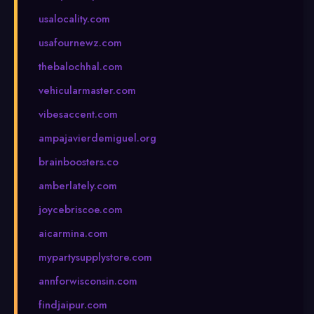
usalocality.com
usafournewz.com
thebalochhal.com
vehicularmaster.com
vibesaccent.com
ampajavierdemiguel.org
brainboosters.co
amberlately.com
joycebriscoe.com
aicarmina.com
mypartysupplystore.com
annforwisconsin.com
findjaipur.com