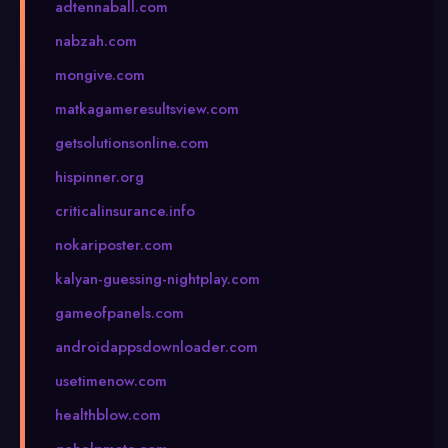
adtennaball.com
nabzah.com
mongive.com
matkagameresultsview.com
getsolutionsonline.com
hispinner.org
criticalinsurance.info
nokariposter.com
kalyan-guessing-nightplay.com
gameofpanels.com
androidappsdownloader.com
usetimenow.com
healthblow.com