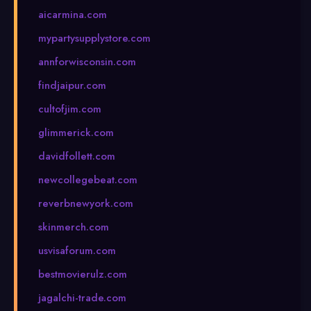
aicarmina.com
mypartysupplystore.com
annforwisconsin.com
findjaipur.com
cultofjim.com
glimmerick.com
davidfollett.com
newcollegebeat.com
reverbnewyork.com
skinmerch.com
usvisaforum.com
bestmovierulz.com
jagalchi-trade.com