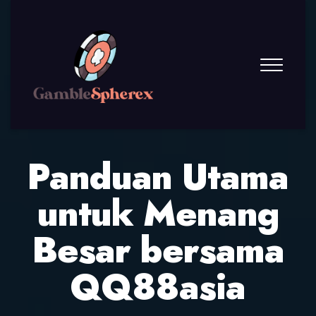
Panduan Utama
untuk Menang
Besar bersama
QQ88asia