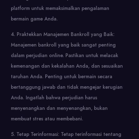
platform untuk memaksimalkan pengalaman
bermain game Anda.
4. Praktekkan Manajemen Bankroll yang Baik:
Manajemen bankroll yang baik sangat penting
dalam perjudian online. Pastikan untuk melacak
kemenangan dan kekalahan Anda, dan sesuaikan
taruhan Anda. Penting untuk bermain secara
bertanggung jawab dan tidak mengejar kerugian
Anda. Ingatlah bahwa perjudian harus
menyenangkan dan menyenangkan, bukan
membuat stres atau membebani.
5. Tetap Terinformasi: Tetap terinformasi tentang