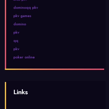
dominoqq pkv
pkv games
domino
pkv
qq
pkv
poker online
Links