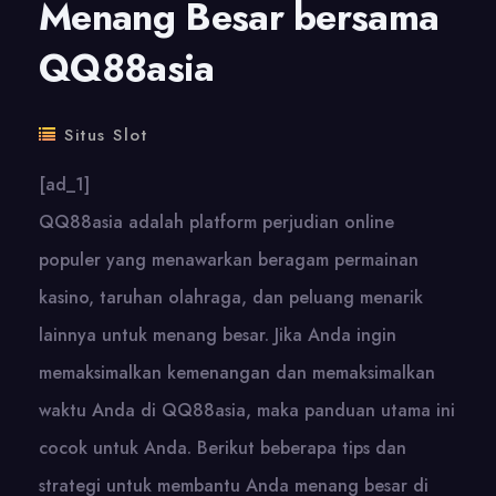
Menang Besar bersama
QQ88asia
Situs Slot
[ad_1]
QQ88asia adalah platform perjudian online
populer yang menawarkan beragam permainan
kasino, taruhan olahraga, dan peluang menarik
lainnya untuk menang besar. Jika Anda ingin
memaksimalkan kemenangan dan memaksimalkan
waktu Anda di QQ88asia, maka panduan utama ini
cocok untuk Anda. Berikut beberapa tips dan
strategi untuk membantu Anda menang besar di