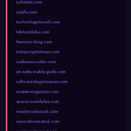
zchotels.com
zepfo.com
technologynews5.com
teknoeduka.com
thenews-blog.com
todaycryptotimes.com
usabonuscodes.com
sm-satta-makta-gods.com
softwaredegimnasios.com
soopermagazine.com
spacecoastdailys.com
readytrademark.com
renovationsrated.com