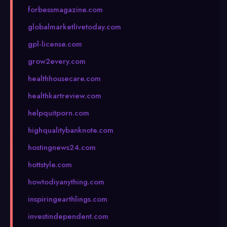
forbessmagazine.com
globalmarketlivetoday.com
gpl-license.com
grow2every.com
healthhousecare.com
healthkartreview.com
helpquitporn.com
highqualitybanknote.com
hostingnews24.com
hottstyle.com
howtodiyanything.com
inspiringearthlings.com
investindependent.com