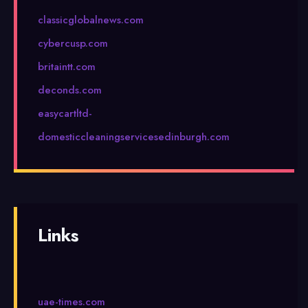
classicglobalnews.com
cybercusp.com
britaintt.com
deconds.com
easycartltd-
domesticcleaningservicesedinburgh.com
Links
uae-times.com