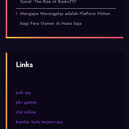
Sosial: The Rise of Bosku777
Mengapa Warungplay adalah Platform Pilihan
bagi Para Gamer di Mana Saja
Links
judi qq
pkv games
slot online
bandar bola terpercaya