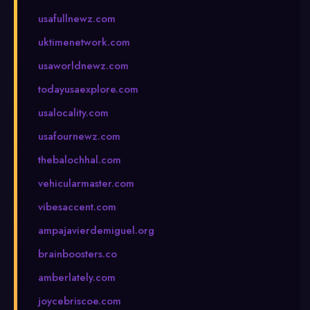
usafullnewz.com
uktimenetwork.com
usaworldnewz.com
todayusaexplore.com
usalocality.com
usafournewz.com
thebalochhal.com
vehicularmaster.com
vibesaccent.com
ampajavierdemiguel.org
brainboosters.co
amberlately.com
joycebriscoe.com