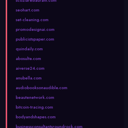
scoziarestaurant.com
seohart.com
set-cleaning.com
promodesignai.com
publicistspaper.com
quindaily.com
abosulte.com
aiverse24.com
anubella.com
audiobooksonaudible.com
beautenetwork.com
bitcoin-tracing.com
bodyandshapes.com
businessconsultantsroundrock.com