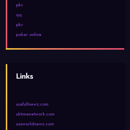
pkv
qq
pkv
poker online
Links
usafullnewz.com
uktimenetwork.com
usaworldnewz.com