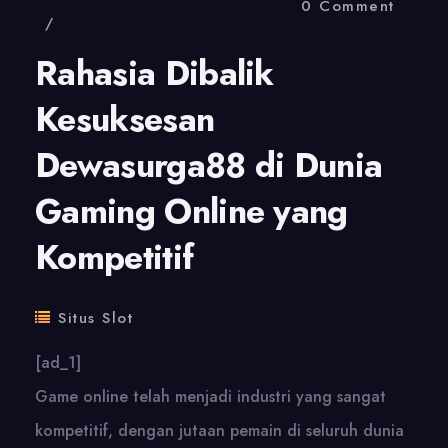
0 Comment
Rahasia Dibalik
Kesuksesan
Dewasurga88 di Dunia
Gaming Online yang
Kompetitif
Situs Slot
[ad_1]
Game online telah menjadi industri yang sangat
kompetitif, dengan jutaan pemain di seluruh dunia