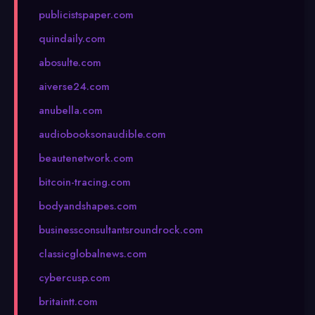
publicistspaper.com
quindaily.com
abosulte.com
aiverse24.com
anubella.com
audiobooksonaudible.com
beautenetwork.com
bitcoin-tracing.com
bodyandshapes.com
businessconsultantsroundrock.com
classicglobalnews.com
cybercusp.com
britaintt.com