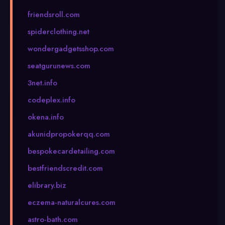
friendsroll.com
spiderclothing.net
wondergadgetsshop.com
seatgurunews.com
3net.info
codeplex.info
okena.info
akunidpropokerqq.com
bespokecardetailing.com
bestfriendscredit.com
elibrary.biz
eczema-naturalcures.com
astro-bath.com