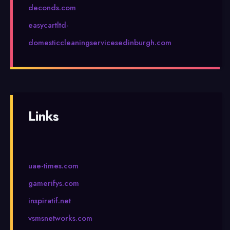
deconds.com
easycartltd-
domesticcleaningservicesedinburgh.com
Links
uae-times.com
gamerifys.com
inspiratif.net
vsmsnetworks.com