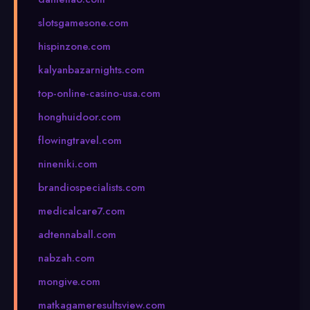
slotsgamesone.com
hispinzone.com
kalyanbazarnights.com
top-online-casino-usa.com
honghuidoor.com
flowingtravel.com
nineniki.com
brandiospecialists.com
medicalcare7.com
adtennaball.com
nabzah.com
mongive.com
matkagameresultsview.com