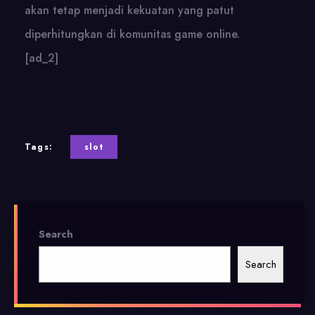
akan tetap menjadi kekuatan yang patut
diperhitungkan di komunitas game online.
[ad_2]
Tags:
slot
Search
Search