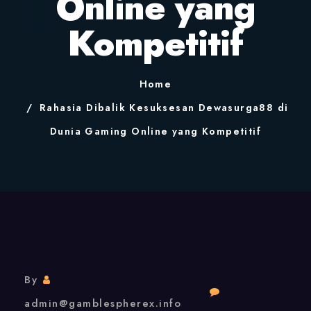
Online yang
Kompetitif
Home
Rahasia Dibalik Kesuksesan Dewasurga88 di
Dunia Gaming Online yang Kompetitif
By
admin@gamblespherex.info