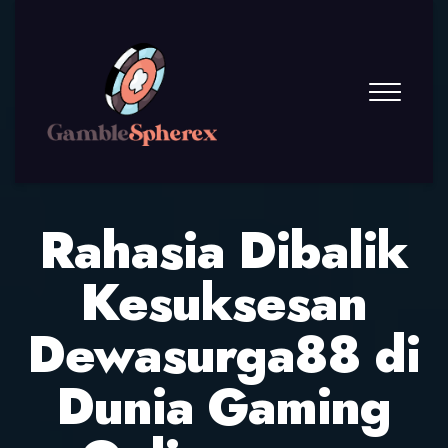
Rahasia Dibalik
Kesuksesan
Dewasurga88 di
Dunia Gaming