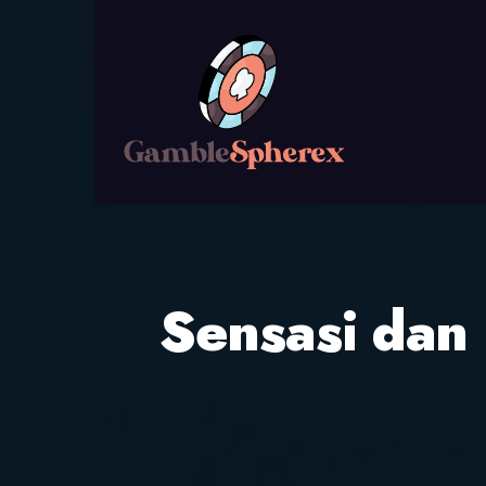
Sensasi dan