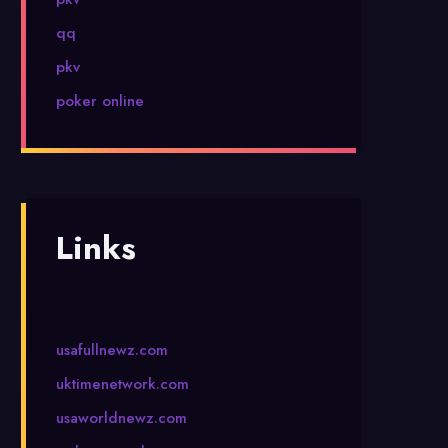
qq
pkv
poker online
Links
usafullnewz.com
uktimenetwork.com
usaworldnewz.com