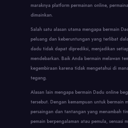
maraknya platform permainan online, permaina
dimainkan.
Salah satu alasan utama mengapa bermain Dad
peluang dan keberuntungan yang terlibat dala
dadu tidak dapat diprediksi, menjadikan set
mendebarkan. Baik Anda bermain melawan tema
kegembiraan karena tidak mengetahui di man
tegang.
Alasan lain mengapa bermain Dadu online begi
tersebut. Dengan kemampuan untuk bermain mel
persaingan dan tantangan yang menambah tin
pemain berpengalaman atau pemula, sensasi m