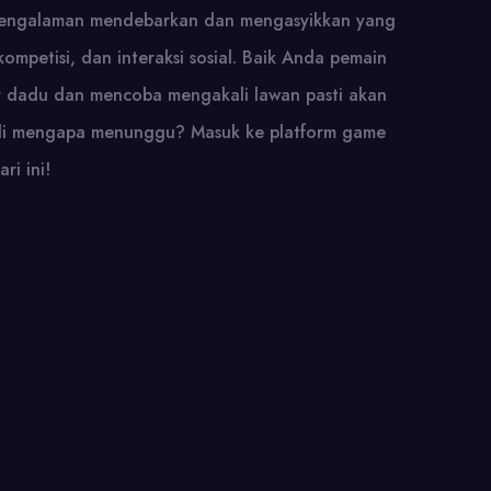
 pengalaman mendebarkan dan mengasyikkan yang
mpetisi, dan interaksi sosial. Baik Anda pemain
r dadu dan mencoba mengakali lawan pasti akan
adi mengapa menunggu? Masuk ke platform game
ri ini!