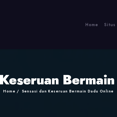
Home
Situs
 Keseruan Bermain
Home
Sensasi dan Keseruan Bermain Dadu Online