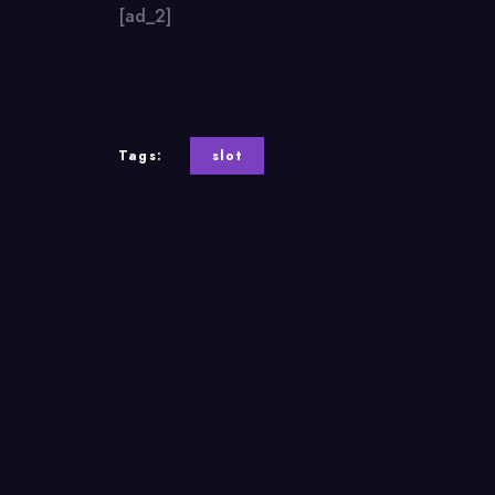
[ad_2]
Tags:
slot