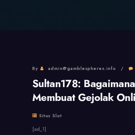
By
admin@gamblespherex.info
Sultan178: Bagaimana 
Membuat Gejolak Onl
Situs Slot
[ad_1]