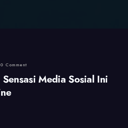
0 Comment
Sensasi Media Sosial Ini
ine