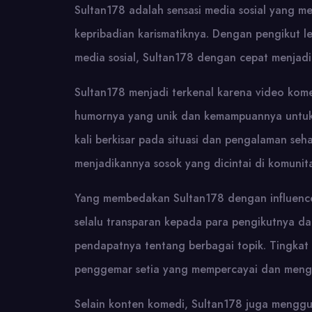
Sultan178 adalah sensasi media sosial yang 
kepribadian karismatiknya. Dengan pengikut le
media sosial, Sultan178 dengan cepat menjadi s
Sultan178 menjadi terkenal karena video kom
humornya yang unik dan kemampuannya untuk
kali berkisar pada situasi dan pengalaman seh
menjadikannya sosok yang dicintai di komunita
Yang membedakan Sultan178 dengan influencer 
selalu transparan kepada para pengikutnya da
pendapatnya tentang berbagai topik. Tingka
penggemar setia yang mempercayai dan meng
Selain konten komedi, Sultan178 juga mengg