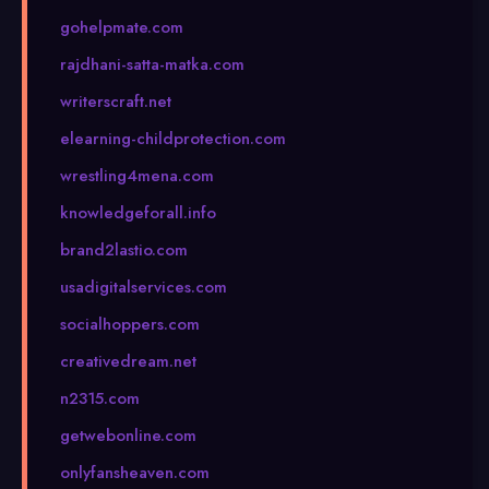
gohelpmate.com
rajdhani-satta-matka.com
writerscraft.net
elearning-childprotection.com
wrestling4mena.com
knowledgeforall.info
brand2lastio.com
usadigitalservices.com
socialhoppers.com
creativedream.net
n2315.com
getwebonline.com
onlyfansheaven.com