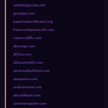
naildesignsidea.net
greatpai.com
paperlanterntheatre.org
freeworshipnetwork.com
watercraftllc.com
abourge.com
afiliixs.com
alharammallz.com
americanbulletins.com
asespares.com
arabianstime.com
atticabblues.com
autometropolist.com