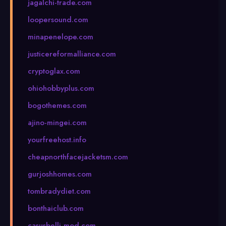
jagalchi-trade.com
loopersound.com
minapenelope.com
justicereformalliance.com
cryptoglax.com
ohiohobbyplus.com
bogothemes.com
ajino-mingei.com
yourfreehost.info
cheapnorthfacejacketsm.com
gurjoshhomes.com
tombradydiet.com
bonthaiclub.com
casusbelli-mod.com