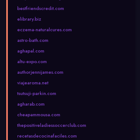
bestfriendscredit.com
elibrary.biz
eczema-naturalcures.com
astro-bath.com
aghapal.com
altu-expo.com
authorjennijames.com
viajearoma.net
tsutsuji-parkin.com
agharab.com
cheapammousa.com
thepositiveladiessoccerclub.com
recetasdecocinafaciles.com