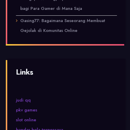
bagi Para Gamer di Mana Saja
Gasing77: Bagaimana Seseorang Membuat
Gejolak di Komunitas Online
Links
judi qq
pkv games
slot online
bandar bola terpercaya