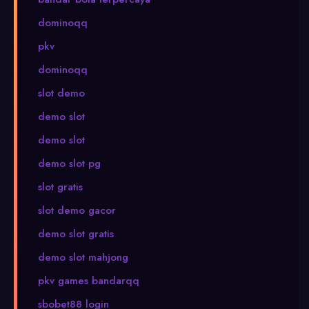
dominoqq
pkv
dominoqq
slot demo
demo slot
demo slot
demo slot pg
slot gratis
slot demo gacor
demo slot gratis
demo slot mahjong
pkv games bandarqq
sbobet88 login