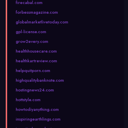
firecabal.com
forbessmagazine.com
globalmarketlivetoday.com
gpl-license.com
grow2every.com
healthhousecare.com
healthkartreview.com
helpquitporn.com
highqualitybanknote.com
hostingnews24.com
hottstyle.com
howtodiyanything.com
inspiringearthlings.com