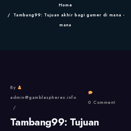
Home
Tambang99: Tujuan akhir bagi gamer di mana -
mana
By
admin@gamblespherex.info
0 Comment
Tambang99: Tujuan