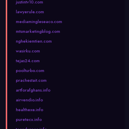
justintv10.com
lawyerule.com
mediamingleseaco.com
mtsmarketingblog.com
nghekiemtien.com
wasirku.com
tejas24.com
poolturbo.com
prachestait.com
artforafghans.info
airvendio.info
healthexe.info
puretecx.info