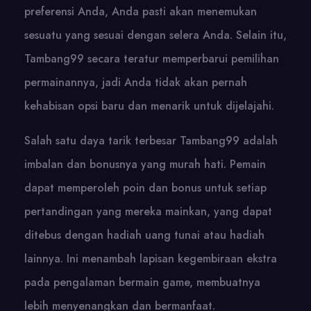
preferensi Anda, Anda pasti akan menemukan
sesuatu yang sesuai dengan selera Anda. Selain itu,
Tambang99 secara teratur memperbarui pemilihan
permainannya, jadi Anda tidak akan pernah
kehabisan opsi baru dan menarik untuk dijelajahi.
Salah satu daya tarik terbesar Tambang99 adalah
imbalan dan bonusnya yang murah hati. Pemain
dapat memperoleh poin dan bonus untuk setiap
pertandingan yang mereka mainkan, yang dapat
ditebus dengan hadiah uang tunai atau hadiah
lainnya. Ini menambah lapisan kegembiraan ekstra
pada pengalaman bermain game, membuatnya
lebih menyenangkan dan bermanfaat.