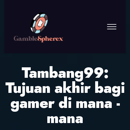
Tambang99:
Tujuan akhir bagi
gamer di mana -
mana