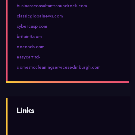
businessconsultantsroundrock.com
classicglobalnews.com
cybercusp.com
britaintt.com
deconds.com
easycartltd-
domesticcleaningservicesedinburgh.com
Links