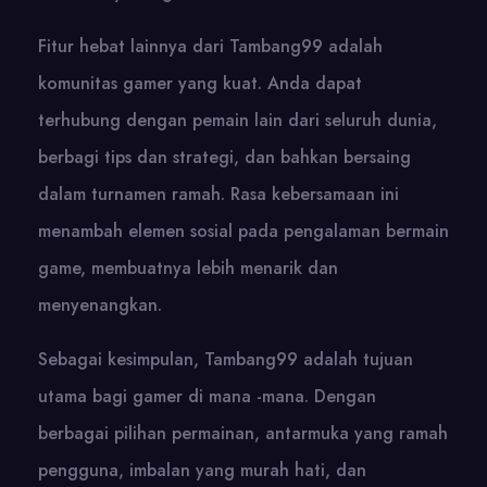
Fitur hebat lainnya dari Tambang99 adalah
komunitas gamer yang kuat. Anda dapat
terhubung dengan pemain lain dari seluruh dunia,
berbagi tips dan strategi, dan bahkan bersaing
dalam turnamen ramah. Rasa kebersamaan ini
menambah elemen sosial pada pengalaman bermain
game, membuatnya lebih menarik dan
menyenangkan.
Sebagai kesimpulan, Tambang99 adalah tujuan
utama bagi gamer di mana -mana. Dengan
berbagai pilihan permainan, antarmuka yang ramah
pengguna, imbalan yang murah hati, dan