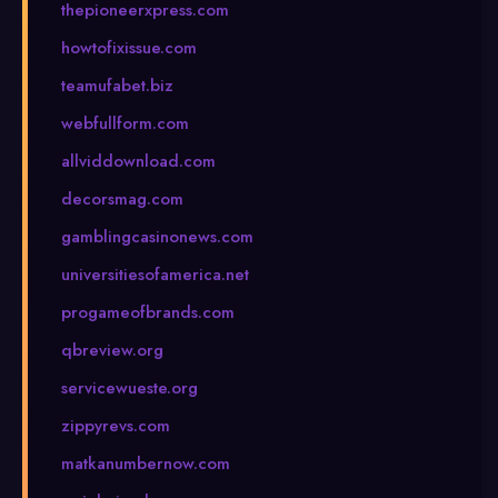
thepioneerxpress.com
howtofixissue.com
teamufabet.biz
webfullform.com
allviddownload.com
decorsmag.com
gamblingcasinonews.com
universitiesofamerica.net
progameofbrands.com
qbreview.org
servicewueste.org
zippyrevs.com
matkanumbernow.com