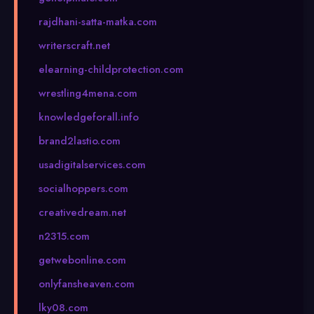
rajdhani-satta-matka.com
writerscraft.net
elearning-childprotection.com
wrestling4mena.com
knowledgeforall.info
brand2lastio.com
usadigitalservices.com
socialhoppers.com
creativedream.net
n2315.com
getwebonline.com
onlyfansheaven.com
lky08.com