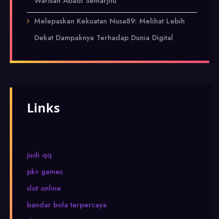
Warisan Abadi Semarjitu
Melepaskan Kekuatan Nusa89: Melihat Lebih
Dekat Dampaknya Terhadap Dunia Digital
Links
judi qq
pkv games
slot online
bandar bola terpercaya