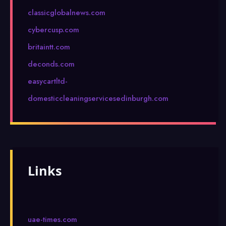
classicglobalnews.com
cybercusp.com
britaintt.com
deconds.com
easycartltd-
domesticcleaningservicesedinburgh.com
Links
uae-times.com