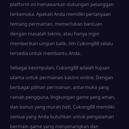
platform ini menawarkan dukungan pelanggan
terkemuka. Apakah Anda memiliki pertanyaan
tentang permainan, memerlukan bantuan
dengan masalah teknis, atau hanya ingin
memberikan umpan balik, tim Cukong88 selalu
tersedia untuk membantu Anda.
Sebagai kesimpulan, Cukong88 adalah tujuan
utama untuk permainan kasino online. Dengan
berbagai pilihan permainan, antarmuka yang
ramah pengguna, lingkungan game yang aman,
dan bonus yang murah hati, Cukong88 memiliki
semua yang Anda butuhkan untuk pengalaman
bermain game yang menyenangkan dan