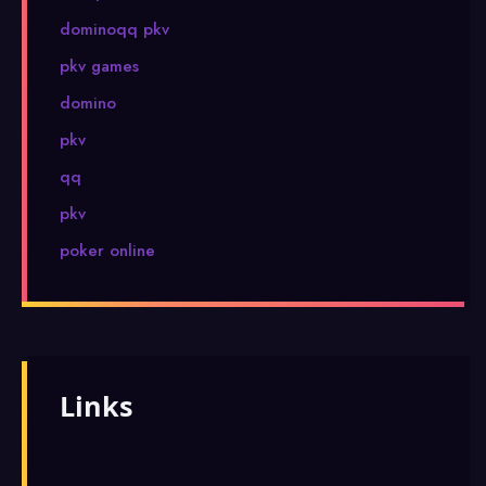
dominoqq pkv
pkv games
domino
pkv
qq
pkv
poker online
Links