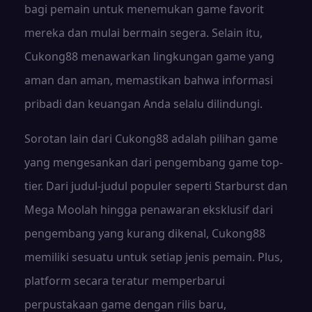
bagi pemain untuk menemukan game favorit
mereka dan mulai bermain segera. Selain itu,
Cukong88 menawarkan lingkungan game yang
aman dan aman, memastikan bahwa informasi
pribadi dan keuangan Anda selalu dilindungi.
Sorotan lain dari Cukong88 adalah pilihan game
yang mengesankan dari pengembang game top-
tier. Dari judul-judul populer seperti Starburst dan
Mega Moolah hingga penawaran eksklusif dari
pengembang yang kurang dikenal, Cukong88
memiliki sesuatu untuk setiap jenis pemain. Plus,
platform secara teratur memperbarui
perpustakaan game dengan rilis baru,