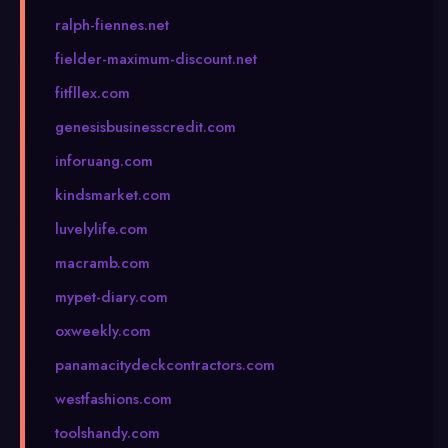
ralph-fiennes.net
fielder-maximum-discount.net
fitfllex.com
genesisbusinesscredit.com
inforuang.com
kindsmarket.com
luvelylife.com
macramb.com
mypet-diary.com
oxweekly.com
panamacitydeckcontractors.com
westfashions.com
toolshandy.com