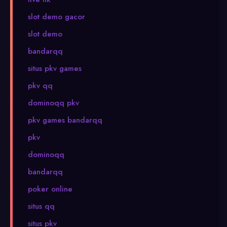
slot demo gacor
slot demo
bandarqq
situs pkv games
pkv qq
dominoqq pkv
pkv games bandarqq
pkv
dominoqq
bandarqq
poker online
situs qq
situs pkv