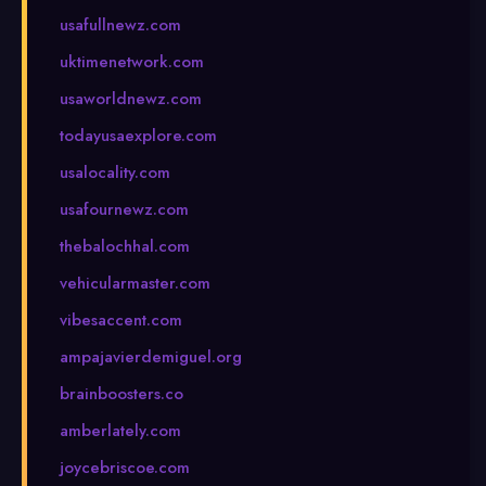
usafullnewz.com
uktimenetwork.com
usaworldnewz.com
todayusaexplore.com
usalocality.com
usafournewz.com
thebalochhal.com
vehicularmaster.com
vibesaccent.com
ampajavierdemiguel.org
brainboosters.co
amberlately.com
joycebriscoe.com