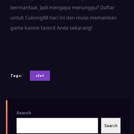
bermanfaat. Jadi mengapa menunggu? Daftar
untuk Cukong88 hari ini dan mulai memainkan
game kasino favorit Anda sekarang!
Tags:
slot
Search
Search