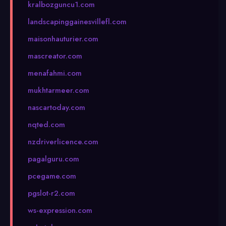
kralbozguncu1.com
landscapinggainesvillefl.com
maisonhauturier.com
mascreator.com
menafahmi.com
mukhtarmeer.com
nascartoday.com
nqted.com
nzdriverlicence.com
pagalguru.com
pcegame.com
pgslot-r2.com
ws-expression.com