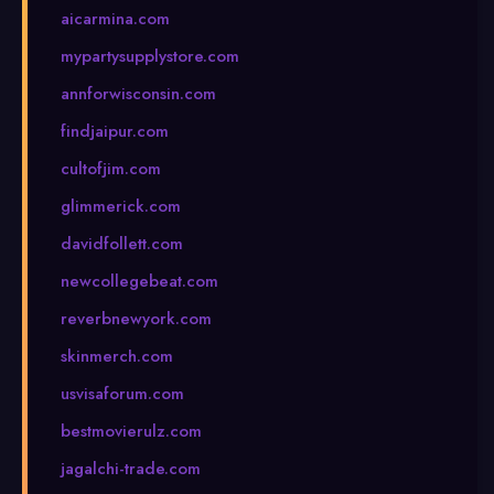
aicarmina.com
mypartysupplystore.com
annforwisconsin.com
findjaipur.com
cultofjim.com
glimmerick.com
davidfollett.com
newcollegebeat.com
reverbnewyork.com
skinmerch.com
usvisaforum.com
bestmovierulz.com
jagalchi-trade.com